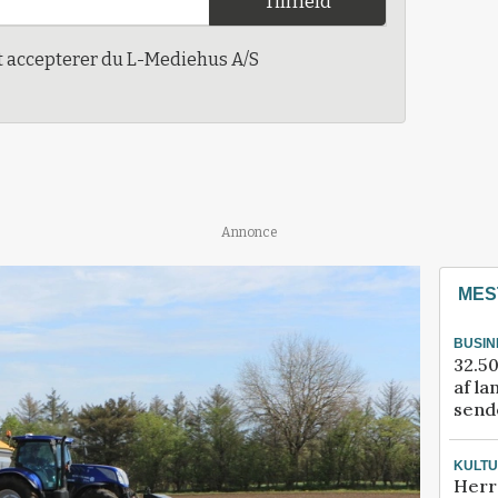
Tilmeld
t accepterer du L-Mediehus A/S
Annonce
MES
BUSIN
32.50
af la
sende
KULT
Herr