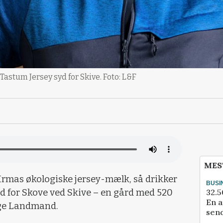
astum Jersey syd for Skive. Foto: L&F
MES
rmas økologiske jersey-mælk, så drikker
BUSI
32.5
d for Skove ved Skive – en gård med 520
En a
nge Landmand.
send