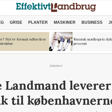
ÆG
GRISE
PLANTER
MASKINER
BUSINESS
J
er? Nyt tv-format udfordrer
Russisk mælkepris dyk
struktur
procent
Annonce
e Landmand leverer
k til københavnern