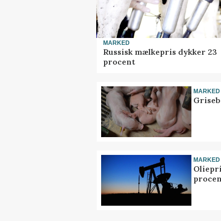
MARKED
Russisk mælkepris dykker 23
procent
MARKED
Griseb
MARKED
Oliepr
procen