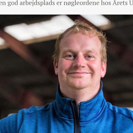
en god arbejdsplads er nøgleordene hos Årets