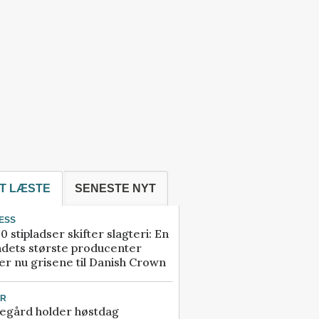
T LÆSTE
SENESTE NYT
ESS
0 stipladser skifter slagteri: En
ndets største producenter
r nu grisene til Danish Crown
UR
egård holder høstdag