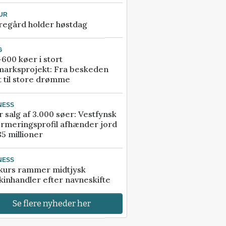
UR
regård holder høstdag
G
600 køer i stort
marksprojekt: Fra beskeden
t til store drømme
NESS
r salg af 3.000 søer: Vestfynsk
rmeringsprofil afhænder jord
85 millioner
NESS
kurs rammer midtjysk
inhandler efter navneskifte
Se flere nyheder her