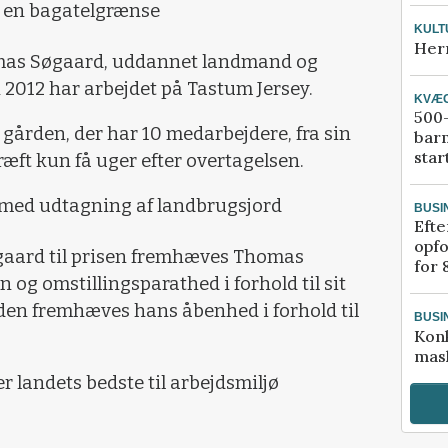
rer en bagatelgrænse
KULT
Her
omas Søgaard, uddannet landmand og
2012 har arbejdet på Tastum Jersey.
KVÆ
500-
 gården, der har 10 medarbejdere, fra sin
bar
star
kræft kun få uger efter overtagelsen.
 med udtagning af landbrugsjord
BUSI
Efte
opfo
øgaard til prisen fremhæves Thomas
for 
og omstillingsparathed i forhold til sit
en fremhæves hans åbenhed i forhold til
BUSI
Kon
mask
r landets bedste til arbejdsmiljø