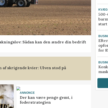
KVÆG
500-6
barm
start
BUSIN
Efter
skningslov: Sådan kan den ændre din bedrift
opfo
for 8
BUSIN
Konk
af skrigende kvier: Ulven stod på
mask
ANNONCE
Der kan være penge gemt, i
foderstrategien