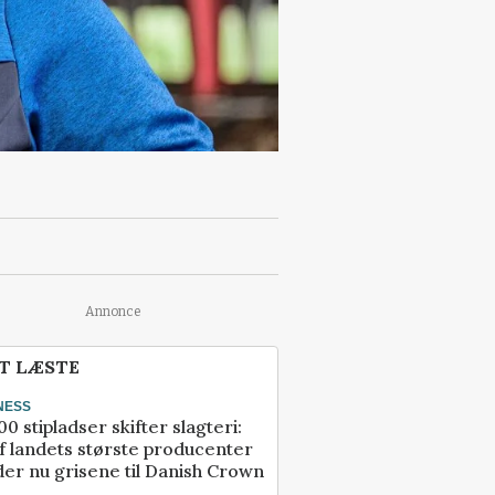
Annonce
T LÆSTE
NESS
00 stipladser skifter slagteri:
f landets største producenter
er nu grisene til Danish Crown