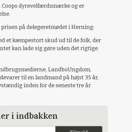
r, Coops dyrevelfærdsmærke og er
lse.
prisen på delegeretmødet i Herning:
d et kæmpestort skud ud til de folk, der
intet kan lade sig gøre uden det rigtige
 Landbrugsmedierne, LandboUngdom,
evarer til en landmand på højst 35 år,
vstændig inden for de seneste tre år.
der i indbakken