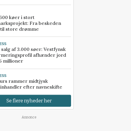
00 køer i stort
arksprojekt: Fra beskeden
 til store drømme
ESS
 salg af 3.000 søer: Vestfynsk
rmeringsprofil afhænder jord
5 millioner
ESS
urs rammer midtjysk
inhandler efter navneskifte
Se flere nyheder her
Annonce