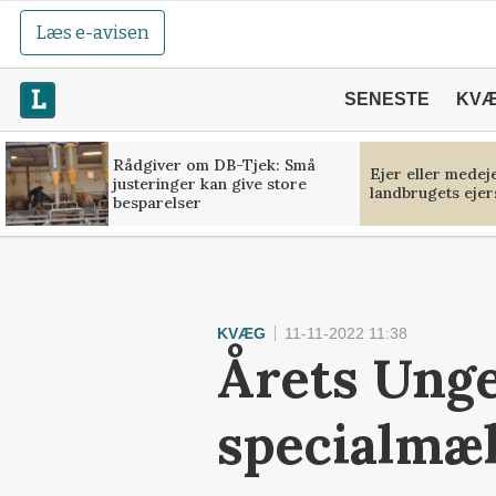
Læs e-avisen
SENESTE
KV
Rådgiver om DB-Tjek: Små
Ejer eller medej
justeringer kan give store
landbrugets ejer
besparelser
KVÆG
11-11-2022 11:38
Årets Ung
specialmæl