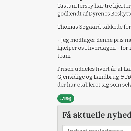
Tastum Jersey har tre hjerte
godkendt af Dyrenes Beskytte
Thomas Søgaard takkede for 
- Jeg modtager denne pris me
hjælper os i hverdagen - for 
team.
Prisen uddeles hvert år af
Gjensidige og Landbrug & Fød
der har etableret sig som sel
Kvæg
Få aktuelle nyhe