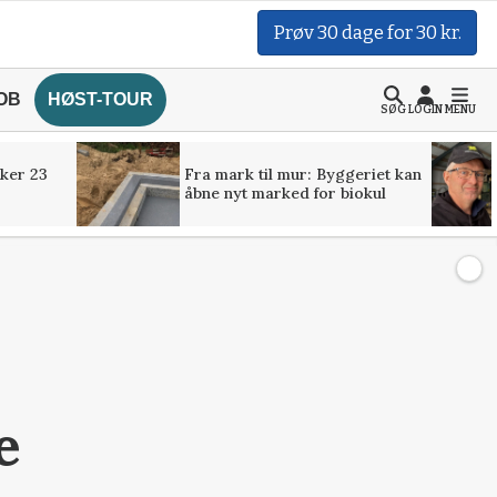
Prøv 30 dage for 30 kr.
OB
HØST-TOUR
SØG
LOGIN
MENU
ker 23
Fra mark til mur: Byggeriet kan
åbne nyt marked for biokul
e