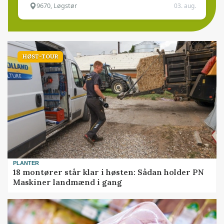
9670, Løgstør
03. aug.
HØST-TOUR
PLANTER
18 montører står klar i høsten: Sådan holder PN
Maskiner landmænd i gang