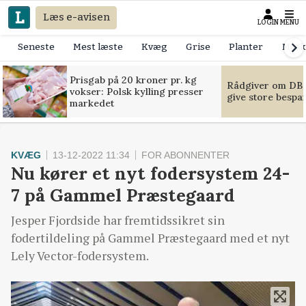
Læs e-avisen
LOGIN
MENU
Seneste
Mest læste
Kvæg
Grise
Planter
Mask
Prisgab på 20 kroner pr. kg
Rådgiver om DB-
vokser: Polsk kylling presser
give store bespa
markedet
KVÆG
13-12-2022 11:34
FOR ABONNENTER
Nu kører et nyt fodersystem 24-
7 på Gammel Præstegaard
Jesper Fjordside har fremtidssikret sin
fodertildeling på Gammel Præstegaard med et nyt
Lely Vector-fodersystem.