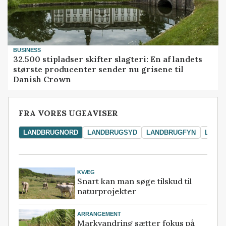
BUSINESS
32.500 stipladser skifter slagteri: En af landets
største producenter sender nu grisene til
Danish Crown
FRA VORES UGEAVISER
LANDBRUGNORD
LANDBRUGSYD
LANDBRUGFYN
LAND
KVÆG
Snart kan man søge tilskud til
naturprojekter
ARRANGEMENT
Markvandring sætter fokus på