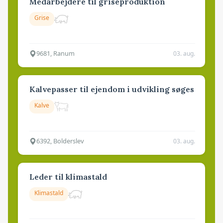
Medarbejdere til griseproduktion
Grise
9681, Ranum
03. aug.
Kalvepasser til ejendom i udvikling søges
Kalve
6392, Bolderslev
03. aug.
Leder til klimastald
Klimastald