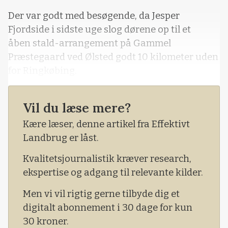
Loading...
Der var godt med besøgende, da Jesper
Fjordside i sidste uge slog dørene op til et
åben stald-arrangement på Gammel
Præstegaard ved Ølsted godt 10 kilometer uden
for Ringkøbing.
Vil du læse mere?
Kære læser, denne artikel fra Effektivt
Landbrug er låst.
Kvalitetsjournalistik kræver research,
ekspertise og adgang til relevante kilder.
Men vi vil rigtig gerne tilbyde dig et
digitalt abonnement i 30 dage for kun
30 kroner.