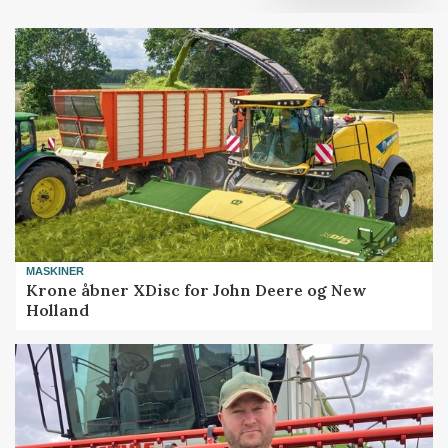
MASKINER
Krone åbner XDisc for John Deere og New
Holland