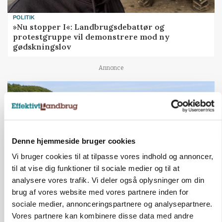
POLITIK
»Nu stopper I«: Landbrugsdebattør og
protestgruppe vil demonstrere mod ny
gødskningslov
Annonce
Denne hjemmeside bruger cookies
Vi bruger cookies til at tilpasse vores indhold og annoncer,
til at vise dig funktioner til sociale medier og til at
analysere vores trafik. Vi deler også oplysninger om din
brug af vores website med vores partnere inden for
KVÆG
sociale medier, annonceringspartnere og analysepartnere.
Snart kan man søge tilskud til naturprojekter
Vores partnere kan kombinere disse data med andre