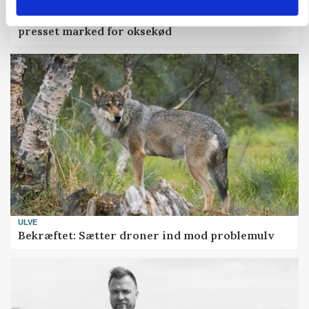
MARKED
Uændret notering: Spæde lyspunkter i fortsat
presset marked for oksekød
ULVE
Bekræftet: Sætter droner ind mod problemulv