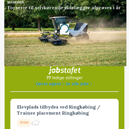
MASKINER
Forserie til selvkørende skårlægger afprøves i år
Annonce
Loading...
Jobs
i samarbejde med
77
ledige stillinger
Opret agent
Se alle jobs
Elevplads tilbydes ved Ringkøbing /
Trainee placement Ringkøbing
Grise