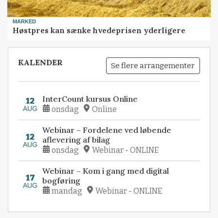
MARKED
Høstpres kan sænke hvedeprisen yderligere
KALENDER
Se flere arrangementer
InterCount kursus Online
12
AUG
onsdag
Online
Webinar – Fordelene ved løbende
12
aflevering af bilag
AUG
onsdag
Webinar - ONLINE
Webinar – Kom i gang med digital
17
bogføring
AUG
mandag
Webinar - ONLINE