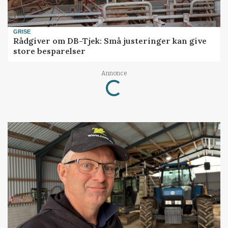
GRISE
Rådgiver om DB-Tjek: Små justeringer kan give
store besparelser
Loading...
Annonce