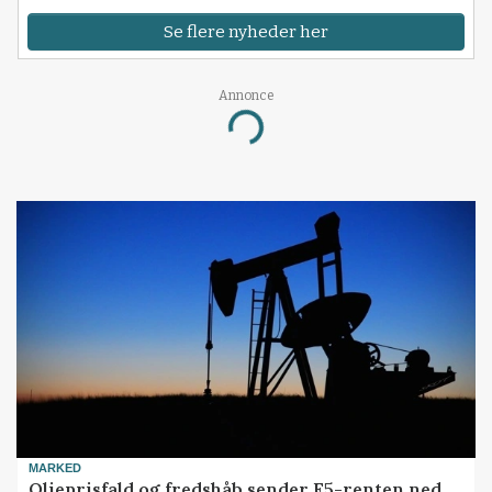
Se flere nyheder her
Annonce
Loading...
MARKED
Olieprisfald og fredshåb sender F5-renten ned