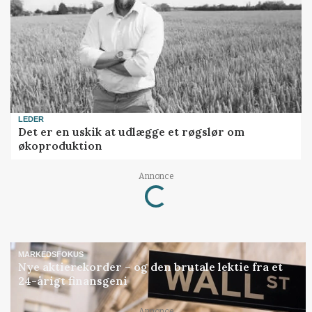
LEDER
Det er en uskik at udlægge et røgslør om
økoproduktion
Loading...
Annonce
MARKEDSFOKUS
Nye aktierekorder – og den brutale lektie fra et
24-årigt finansgeni
Annonce