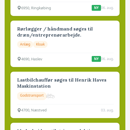
6950, Ringkøbing
06. aug.
NY
Rørlægger / håndmand søges til
dræn/entreprenørarbejde.
Anlæg
Kloak
4690, Haslev
06. aug.
NY
Lastbilchauffør søges til Henrik Haves
Maskinstation
Godstransport
4700, Næstved
03. aug.