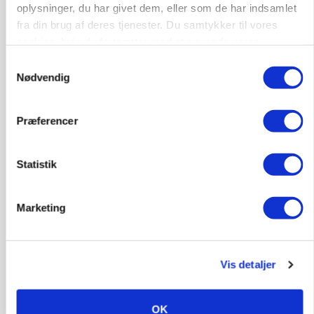
oplysninger, du har givet dem, eller som de har indsamlet
Annonce
fra din brug af deres tjenester. Du samtykker til vores
cookies, hvis du fortsætter med at anvende vores
PLANTER
Før såmaskinen kører: Her er efterårets største
hjemmeside.
Samtykkevalg
skadedyrsrisici
Nødvendig
Loading...
Annonce
Præferencer
Statistik
Marketing
Vis detaljer
OK