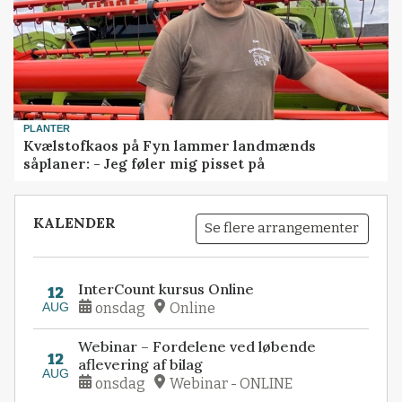
PLANTER
Kvælstofkaos på Fyn lammer landmænds
såplaner: - Jeg føler mig pisset på
KALENDER
Se flere arrangementer
InterCount kursus Online
12
AUG
onsdag
Online
Webinar – Fordelene ved løbende
12
aflevering af bilag
AUG
onsdag
Webinar - ONLINE