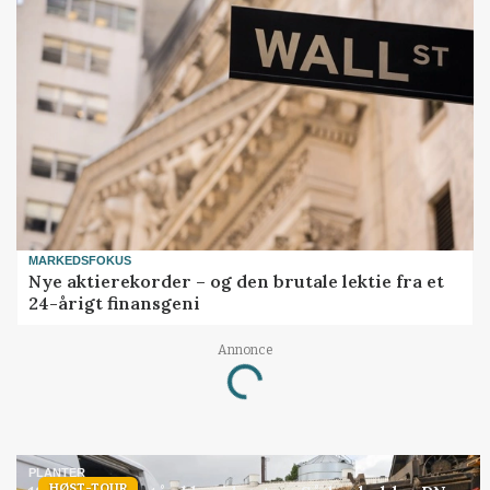
MARKEDSFOKUS
Nye aktierekorder – og den brutale lektie fra et
24-årigt finansgeni
Annonce
Loading...
PLANTER
HØST-TOUR