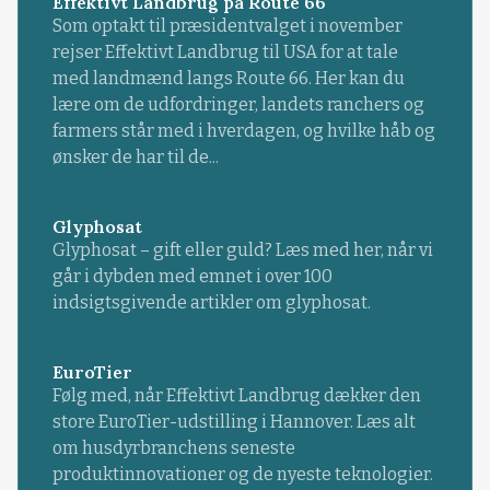
Effektivt Landbrug på Route 66
Som optakt til præsidentvalget i november
rejser Effektivt Landbrug til USA for at tale
med landmænd langs Route 66. Her kan du
lære om de udfordringer, landets ranchers og
farmers står med i hverdagen, og hvilke håb og
ønsker de har til de...
Glyphosat
Glyphosat – gift eller guld? Læs med her, når vi
går i dybden med emnet i over 100
indsigtsgivende artikler om glyphosat.
EuroTier
Følg med, når Effektivt Landbrug dækker den
store EuroTier-udstilling i Hannover. Læs alt
om husdyrbranchens seneste
produktinnovationer og de nyeste teknologier.