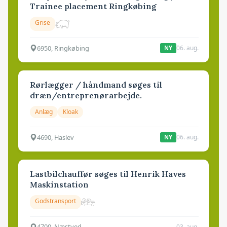
Trainee placement Ringkøbing
Grise
6950, Ringkøbing
06. aug.
NY
Rørlægger / håndmand søges til
dræn/entreprenørarbejde.
Anlæg
Kloak
4690, Haslev
06. aug.
NY
Lastbilchauffør søges til Henrik Haves
Maskinstation
Godstransport
4700, Næstved
03. aug.