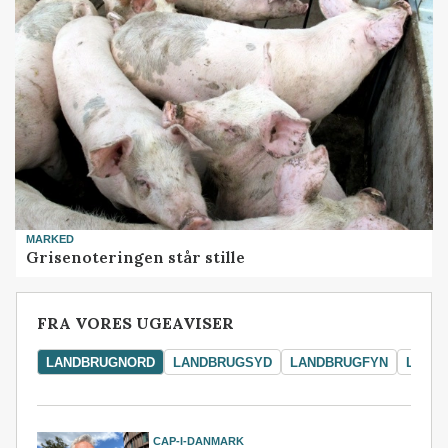
MARKED
Grisenoteringen står stille
FRA VORES UGEAVISER
LANDBRUGNORD
LANDBRUGSYD
LANDBRUGFYN
LAND
CAP-I-DANMARK