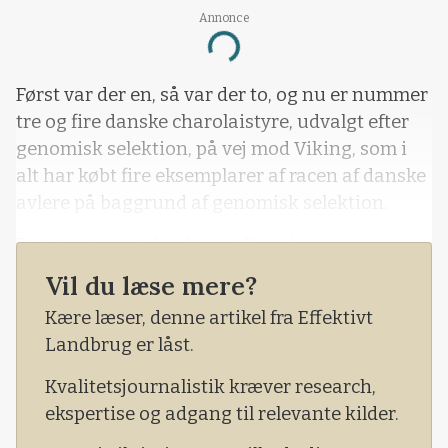
Annonce
Loading...
Først var der en, så var der to, og nu er nummer
tre og fire danske charolaistyre, udvalgt efter
genomisk selektion, på vej mod Viking, som i
alt har købt fire eksemplarer af racen af danske
avlere på baggrund af genomisk selektion.
Det sker kun et år efter, at Dansk
Charolaisforening sendte de første genprøver
Vil du læse mere?
af sted mod Frankrig for i første omgang at se,
Kære læser, denne artikel fra Effektivt
om de franske gen-resultater overhoved kunne
Landbrug er låst.
bruges.
Kvalitetsjournalistik kræver research,
ekspertise og adgang til relevante kilder.