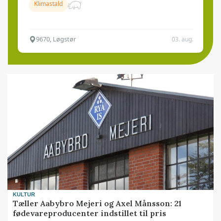
Klimastald
9670, Løgstør
03. aug.
KULTUR
Tæller Aabybro Mejeri og Axel Månsson: 21
fødevareproducenter indstillet til pris