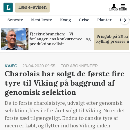
Læs e-avisen
LOGIN
MENU
Seneste
Mest læste
Kvæg
Grise
Planter
Mask
Fjerkræbranchen: - Vi
Prisgab på 20 kr
forlanger ens konkurrence- og
kylling presser 
produktionsvilkår
KVÆG
23-04-2020 09:55
FOR ABONNENTER
Charolais har solgt de første fire
tyre til Viking på baggrund af
genomisk selektion
De to første charolaistyre, udvalgt efter genomisk
selektion, blev i efteråret solgt til Viking. Nu er det
første sæd tilgængeligt. Endnu to danske tyre af
racen er købt, og flytter ind hos Viking inden