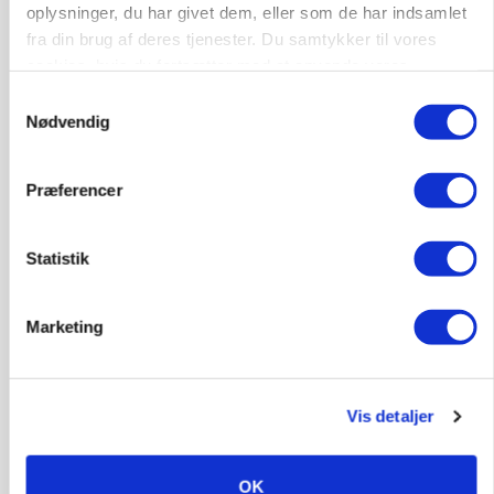
oplysninger, du har givet dem, eller som de har indsamlet
KVÆG
fra din brug af deres tjenester. Du samtykker til vores
Snart kan man søge tilskud til naturprojekter
cookies, hvis du fortsætter med at anvende vores
hjemmeside.
Samtykkevalg
Annonce
Nødvendig
PLANTER
Før såmaskinen kører: Her er efterårets største
skadedyrsrisici
Præferencer
Annonce
Statistik
Loading...
Marketing
Vis detaljer
OK