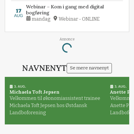
Webinar – Kom i gang med digital
17
bogføring
AUG
mandag
Webinar - ONLINE
Annonce
Loading...
NAVNENYT
Se mere navnenyt
3. AUG.
3. AUG.
Michaela Toft Jepsen
Anette Pl
Velkommen til økonomiassistent trainee
Velkommen 
Michaela Toft Jepsen hos Østdansk
Anette Pl
Landboforening
Landbofor