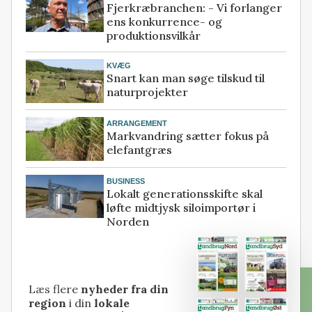
Fjerkræbranchen: - Vi forlanger
ens konkurrence- og
produktionsvilkår
KVÆG
Snart kan man søge tilskud til
naturprojekter
ARRANGEMENT
Markvandring sætter fokus på
elefantgræs
BUSINESS
Lokalt generationsskifte skal
løfte midtjysk siloimportør i
Norden
Læs flere
nyheder fra din
region
i din
lokale