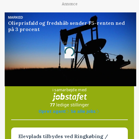
Annonce
MARKED
Olieprisfald og fredshåb sender F5-renten ned
på 3 procent
Annonce
Loading...
Jobs
i samarbejde med
77
ledige stillinger
Opret agent
Se alle jobs
Elevplads tilbydes ved Ringkøbing /