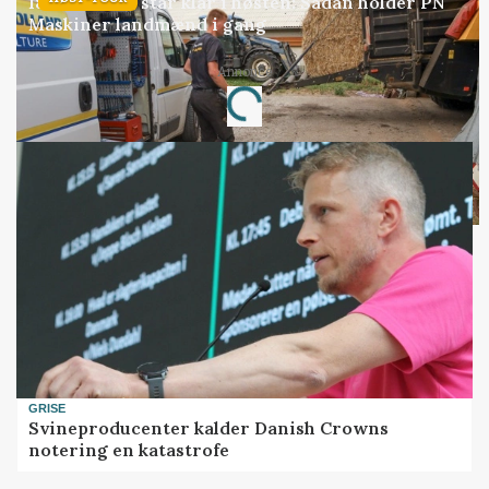
18 montører står klar i høsten: Sådan holder PN
Maskiner landmænd i gang
Annonce
Loading...
GRISE
Svineproducenter kalder Danish Crowns
notering en katastrofe