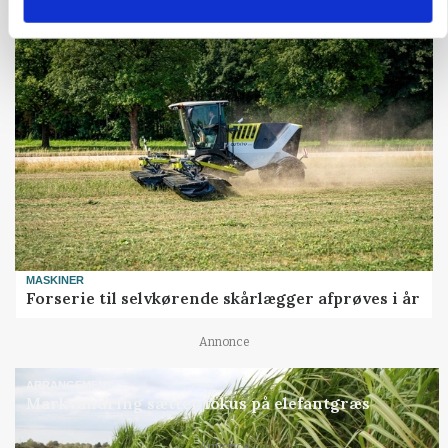
Annonce
MASKINER
Forserie til selvkørende skårlægger afprøves i år
Annonce
ARRANGEMENT
Markvandring sætter fokus på elefantgræs
Annonce