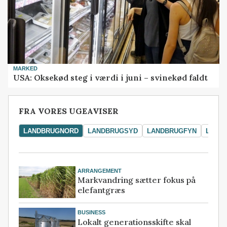
MARKED
USA: Oksekød steg i værdi i juni – svinekød faldt
FRA VORES UGEAVISER
LANDBRUGNORD
LANDBRUGSYD
LANDBRUGFYN
LAND
ARRANGEMENT
Markvandring sætter fokus på
elefantgræs
BUSINESS
Lokalt generationsskifte skal