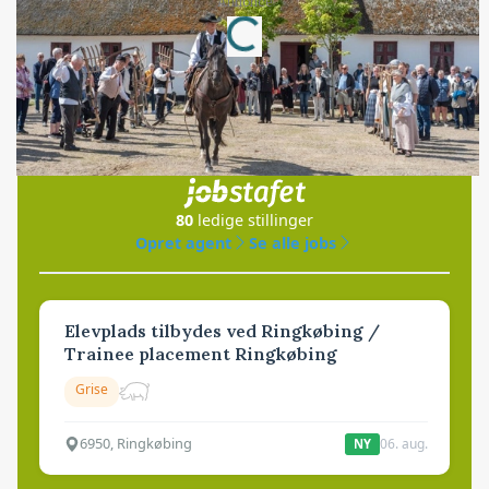
Annonce
Loading...
Jobs
i samarbejde med
80
ledige stillinger
Opret agent
Se alle jobs
Elevplads tilbydes ved Ringkøbing /
Trainee placement Ringkøbing
Grise
6950, Ringkøbing
06. aug.
NY