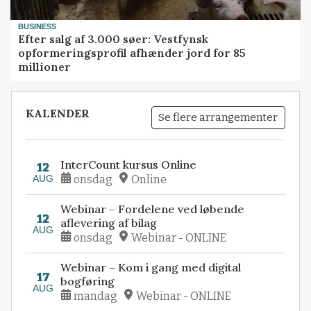
BUSINESS
Efter salg af 3.000 søer: Vestfynsk
opformeringsprofil afhænder jord for 85
millioner
KALENDER
Se flere arrangementer
InterCount kursus Online
12
AUG
onsdag
Online
Webinar – Fordelene ved løbende
12
aflevering af bilag
AUG
onsdag
Webinar - ONLINE
Webinar – Kom i gang med digital
17
bogføring
AUG
mandag
Webinar - ONLINE