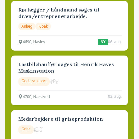
Rørlægger / håndmand søges til
dræn/entreprenørarbejde.
Anlæg
Kloak
4690, Haslev
06. aug.
NY
Lastbilchauffør søges til Henrik Haves
Maskinstation
Godstransport
4700, Næstved
03. aug.
Medarbejdere til griseproduktion
Grise