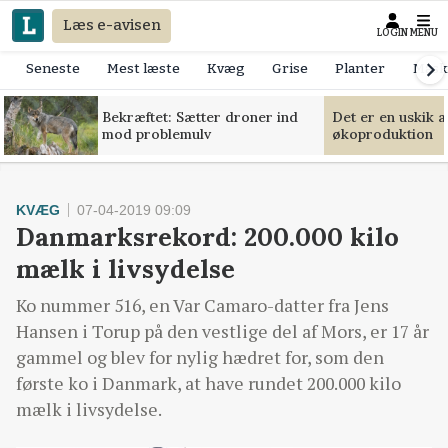
Læs e-avisen
LOGIN
MENU
Seneste
Mest læste
Kvæg
Grise
Planter
Mask
Bekræftet: Sætter droner ind
Det er en uskik 
mod problemulv
økoproduktion
KVÆG
07-04-2019 09:09
Danmarksrekord: 200.000 kilo
mælk i livsydelse
Ko nummer 516, en Var Camaro-datter fra Jens
Hansen i Torup på den vestlige del af Mors, er 17 år
gammel og blev for nylig hædret for, som den
første ko i Danmark, at have rundet 200.000 kilo
mælk i livsydelse.