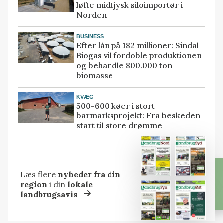
løfte midtjysk siloimportør i
Norden
BUSINESS
Efter lån på 182 millioner: Sindal
Biogas vil fordoble produktionen
og behandle 800.000 ton
biomasse
KVÆG
500-600 køer i stort
barmarksprojekt: Fra beskeden
start til store drømme
Læs flere
nyheder fra din
region
i din
lokale
landbrugsavis