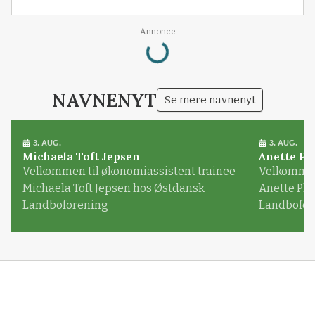
Loading...
Annonce
NAVNENYT
Se mere navnenyt
3. AUG.
3. AUG.
Michaela Toft Jepsen
Anette Pl
Velkommen til økonomiassistent trainee
Velkommen 
Michaela Toft Jepsen hos Østdansk
Anette Pl
Landboforening
Landbofor