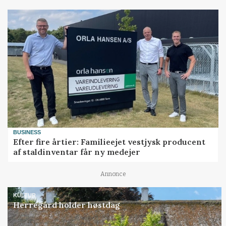
BUSINESS
Efter fire årtier: Familieejet vestjysk producent
af staldinventar får ny medejer
Annonce
KULTUR
Herregård holder høstdag