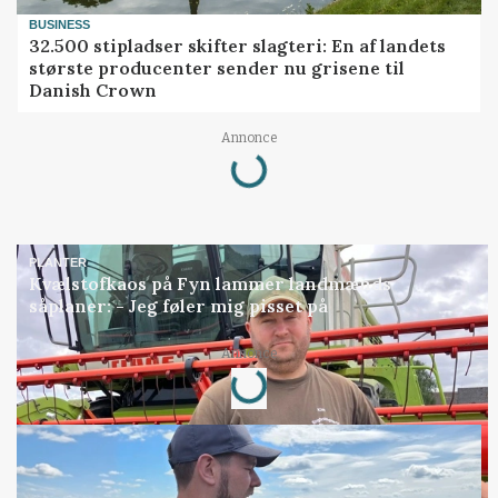
BUSINESS
32.500 stipladser skifter slagteri: En af landets
største producenter sender nu grisene til
Danish Crown
Loading...
Annonce
PLANTER
Kvælstofkaos på Fyn lammer landmænds
såplaner: - Jeg føler mig pisset på
Loading...
Annonce