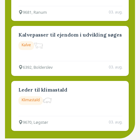
9681, Ranum
03. aug.
Kalvepasser til ejendom i udvikling søges
Kalve
6392, Bolderslev
03. aug.
Leder til klimastald
Klimastald
9670, Løgstør
03. aug.