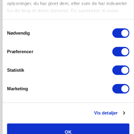
økoproduktion
oplysninger, du har givet dem, eller som de har indsamlet
fra din brug af deres tjenester. Du samtykker til vores
Loading...
Annonce
cookies, hvis du fortsætter med at anvende vores
hjemmeside.
Samtykkevalg
Nødvendig
Præferencer
HØST-TOUR
Statistik
Marketing
Vis detaljer
PLANTER
På døgnvagt i høsten
OK