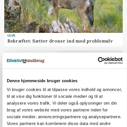
ULVE
Bekræftet: Sætter droner ind mod problemulv
Denne hjemmeside bruger cookies
Vi bruger cookies til at tilpasse vores indhold og annoncer,
til at vise dig funktioner til sociale medier og til at
analysere vores trafik. Vi deler også oplysninger om din
brug af vores website med vores partnere inden for
sociale medier, annonceringspartnere og analysepartnere.
LEDER
Vores partnere kan kombinere disse data med andre
Det er en uskik at udlægge et røgslør om