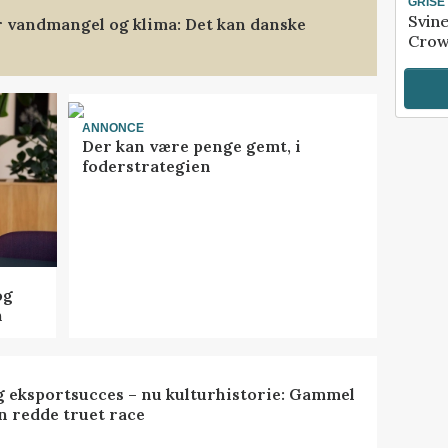
GRISE
Svin
 vandmangel og klima: Det kan danske
Crow
ANNONCE
Der kan være penge gemt, i
foderstrategien
og
n
 eksportsucces – nu kulturhistorie: Gammel
n redde truet race