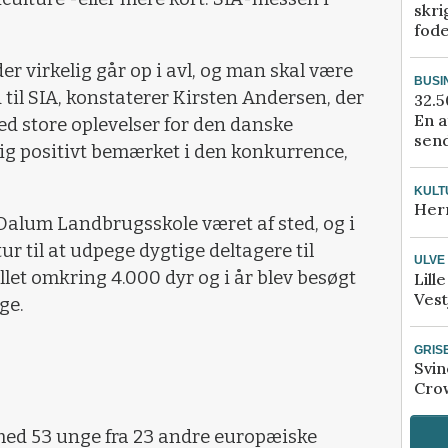
skri
fod
er virkelig går op i avl, og man skal være
BUSI
til SIA, konstaterer Kirsten Andersen, der
32.5
En a
ed store oplevelser for den danske
send
sig positivt bemærket i den konkurrence,
KULT
Her
Dalum Landbrugsskole været af sted, og i
ur til at udpege dygtige deltagere til
ULVE
llet omkring 4.000 dyr og i år blev besøgt
Lill
Vest
ge.
GRIS
Svin
Crow
med 53 unge fra 23 andre europæiske