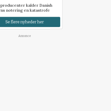
eproducenter kalder Danish
ns notering en katastrofe
Se flere nyheder her
Annonce