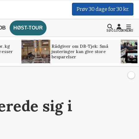
Prøv 30 dage for 30 kr.
OB
HØST-TOUR
SØG
LOGIN
MENU
r. kg
Rådgiver om DB-Tjek: Små
presser
justeringer kan give store
besparelser
rede sig i