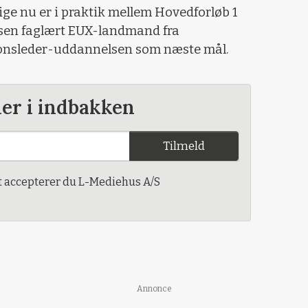
ge nu er i praktik mellem Hovedforløb 1
nsen faglært EUX-landmand fra
onsleder-uddannelsen som næste mål.
der i indbakken
Tilmeld
t accepterer du L-Mediehus A/S
Annonce