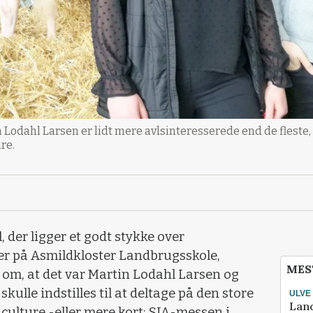
Lodahl Larsen er lidt mere avlsinteresserede end de fleste, de
re.
 der ligger et godt stykke over
r på Asmildkloster Landbrugsskole,
MES
l om, at det var Martin Lodahl Larsen og
kulle indstilles til at deltage på den store
ULVE
Lan
culture -eller mere kort: SIA-messen i