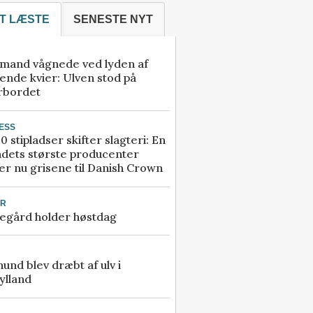
T LÆSTE
SENESTE NYT
mand vågnede ved lyden af
ende kvier: Ulven stod på
rbordet
ESS
0 stipladser skifter slagteri: En
ndets største producenter
r nu grisene til Danish Crown
UR
egård holder høstdag
 hund blev dræbt af ulv i
ylland