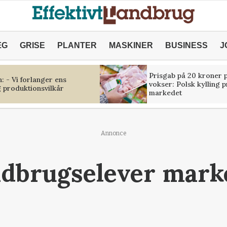
ÆG
GRISE
PLANTER
MASKINER
BUSINESS
J
Prisgab på 20 kroner p
 - Vi forlanger ens
vokser: Polsk kylling 
 produktionsvilkår
markedet
Annonce
dbrugselever marke