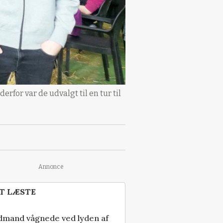
rfor var de udvalgt til en tur til
Annonce
T LÆSTE
dmand vågnede ved lyden af