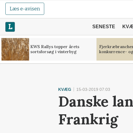
Læs e-avisen
SENESTE
KV
KWS Rallys topper årets
Fjerkræbranchen:
sortsforsøg i vinterbyg
konkurrence- og
KVÆG
15-03-2019 07:03
Danske lan
Frankrig