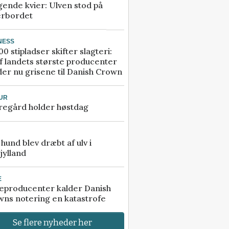
gende kvier: Ulven stod på
erbordet
NESS
00 stipladser skifter slagteri:
f landets største producenter
er nu grisene til Danish Crown
UR
regård holder høstdag
e hund blev dræbt af ulv i
jylland
E
eproducenter kalder Danish
ns notering en katastrofe
Se flere nyheder her