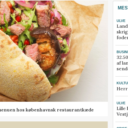
MES
ULVE
Land
skrig
fode
BUSIN
32.50
af la
sende
KULT
Herr
ULVE
Lille
menuen hos københavnsk restaurantkæde
Vestj