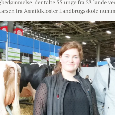
edømmelse, der talte 55 unge fra 23 lande ved
 Larsen fra Asmildkloster Landbrugsskole numm