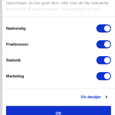
KVÆG
oplysninger, du har givet dem, eller som de har indsamlet
Snart kan man søge tilskud til naturprojekter
fra din brug af deres tjenester. Du samtykker til vores
cookies, hvis du fortsætter med at anvende vores
hjemmeside.
Samtykkevalg
Nødvendig
Præferencer
Statistik
Marketing
PLANTER
Før såmaskinen kører: Her er efterårets største
skadedyrsrisici
Vis detaljer
OK