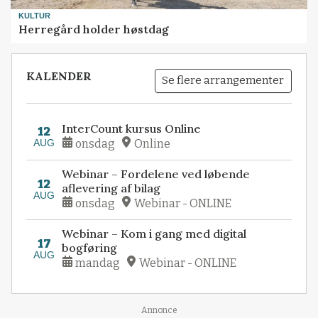
KULTUR
Herregård holder høstdag
KALENDER
Se flere arrangementer
InterCount kursus Online
12
AUG
onsdag
Online
Webinar – Fordelene ved løbende
12
aflevering af bilag
AUG
onsdag
Webinar - ONLINE
Webinar – Kom i gang med digital
17
bogføring
AUG
mandag
Webinar - ONLINE
Loading...
Annonce