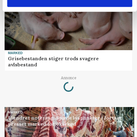
MARKED
Grisebestanden stiger trods svagere
avlsbestand
Loading...
Annonce
MARKED
Uændret notering: Spæde lyspunkter i fortsat
presset marked for oksekød