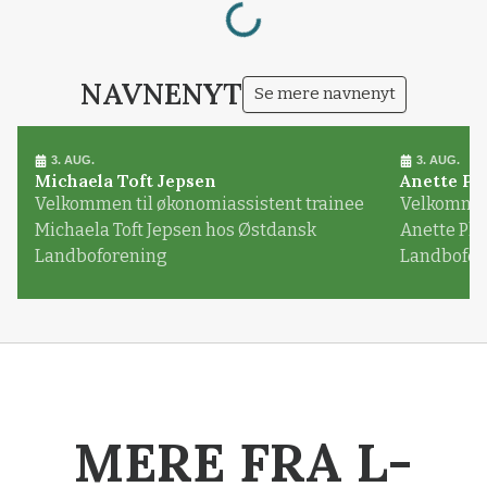
NAVNENYT
Se mere navnenyt
3. AUG.
3. AUG.
Michaela Toft Jepsen
Anette Pl
Velkommen til økonomiassistent trainee
Velkommen 
Michaela Toft Jepsen hos Østdansk
Anette Pl
Landboforening
Landbofor
MERE FRA L-