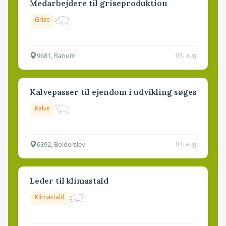
Medarbejdere til griseproduktion
Grise
9681, Ranum
03. aug.
Kalvepasser til ejendom i udvikling søges
Kalve
6392, Bolderslev
03. aug.
Leder til klimastald
Klimastald