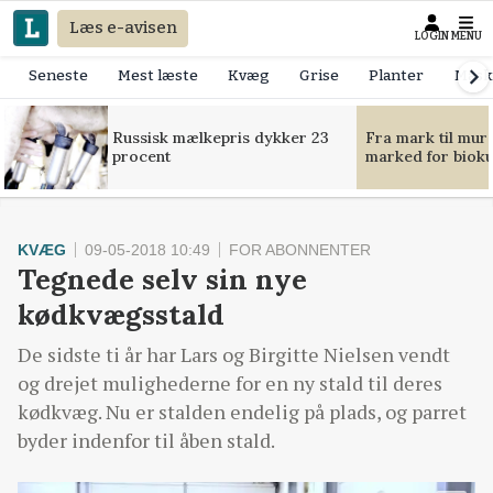
Læs e-avisen
LOGIN
MENU
Seneste
Mest læste
Kvæg
Grise
Planter
Mask
Russisk mælkepris dykker 23
Fra mark til mur
procent
marked for bioku
KVÆG
09-05-2018 10:49
FOR ABONNENTER
Tegnede selv sin nye
kødkvægsstald
De sidste ti år har Lars og Birgitte Nielsen vendt
og drejet mulighederne for en ny stald til deres
kødkvæg. Nu er stalden endelig på plads, og parret
byder indenfor til åben stald.