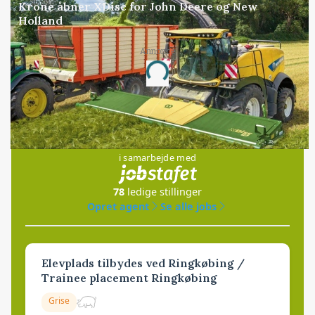
Krone åbner XDisc for John Deere og New
Holland
Annonce
Loading...
Jobs
i samarbejde med
78
ledige stillinger
Opret agent
Se alle jobs
Elevplads tilbydes ved Ringkøbing /
Trainee placement Ringkøbing
Grise