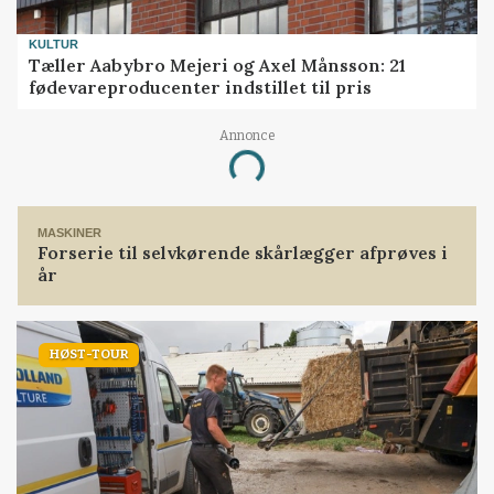
Prøv 30 dage for 30 kr
KULTUR
Tæller Aabybro Mejeri og Axel Månsson: 21
Allerede abonnement?
Log ind her
fødevareproducenter indstillet til pris
Annonce
Loading...
Kvæg
MASKINER
Forserie til selvkørende skårlægger afprøves i
år
HØST-TOUR