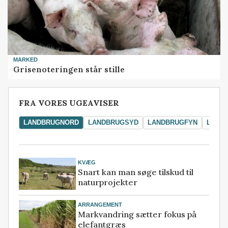
MARKED
Grisenoteringen står stille
FRA VORES UGEAVISER
LANDBRUGNORD
LANDBRUGSYD
LANDBRUGFYN
LAND
KVÆG
Snart kan man søge tilskud til
naturprojekter
ARRANGEMENT
Markvandring sætter fokus på
elefantgræs