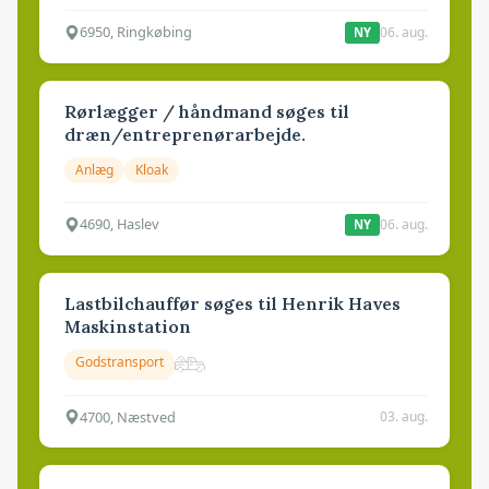
6950, Ringkøbing
06. aug.
NY
Rørlægger / håndmand søges til
dræn/entreprenørarbejde.
Anlæg
Kloak
4690, Haslev
06. aug.
NY
Lastbilchauffør søges til Henrik Haves
Maskinstation
Godstransport
4700, Næstved
03. aug.