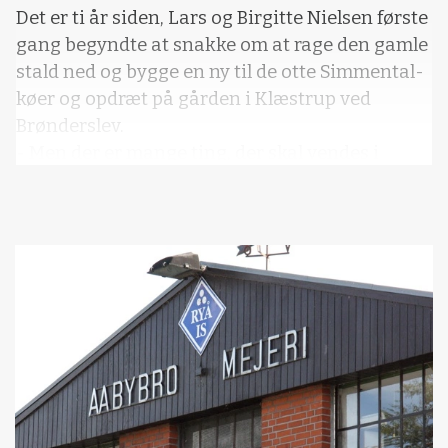
Det er ti år siden, Lars og Birgitte Nielsen første
gang begyndte at snakke om at rage den gamle
stald ned og bygge en ny til de otte Simmental-
køer og opdræt på gården i Klæstrup ved
Brønderslev.
- Men der er mange ting, der skal vendes i
Vil du læse mere?
Kære læser, denne artikel fra Effektivt
Landbrug er låst.
Kvalitetsjournalistik kræver research,
ekspertise og adgang til relevante kilder.
Men vi vil rigtig gerne tilbyde dig et
digitalt abonnement i 30 dage for kun
30 kroner.