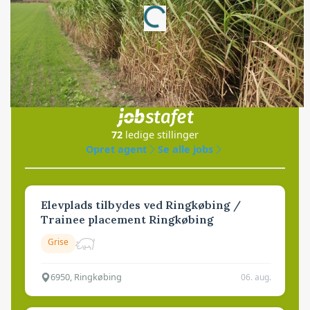
Loading...
Jobs
i samarbejde med
72
ledige stillinger
Opret agent
Se alle jobs
Elevplads tilbydes ved Ringkøbing /
Trainee placement Ringkøbing
Grise
6950, Ringkøbing
06. aug.