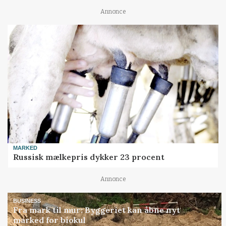
Annonce
MARKED
Russisk mælkepris dykker 23 procent
Annonce
BUSINESS
Fra mark til mur: Byggeriet kan åbne nyt
marked for biokul