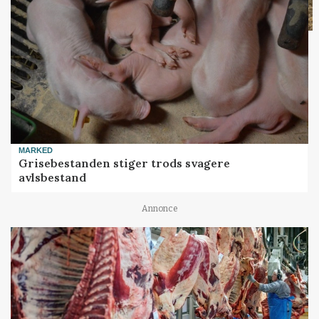
MARKED
Grisebestanden stiger trods svagere
avlsbestand
Annonce