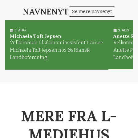
NAVNENYT
Se mere navnenyt
3. AUG.
3. AUG.
Michaela Toft Jepsen
Anette Pl
Velkommen til økonomiassistent trainee
Velkommen 
Michaela Toft Jepsen hos Østdansk
Anette Pl
Landboforening
Landbofor
MERE FRA L-
MEDIEHUS