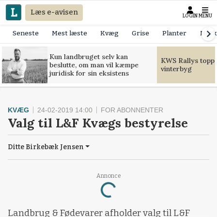
Læs e-avisen
LOGIN
MENU
Seneste
Mest læste
Kvæg
Grise
Planter
Mask
Kun landbruget selv kan
KWS Rallys toppe
beslutte, om man vil kæmpe
vinterbyg
juridisk for sin eksistens
KVÆG
24-02-2019 14:00
FOR ABONNENTER
Valg til L&F Kvægs bestyrelse
Ditte Birkebæk Jensen
Loading...
Annonce
Landbrug & Fødevarer afholder valg til L&F