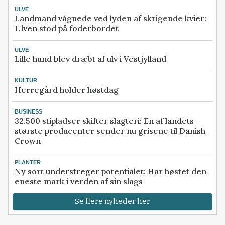
ULVE
Landmand vågnede ved lyden af skrigende kvier:
Ulven stod på foderbordet
ULVE
Lille hund blev dræbt af ulv i Vestjylland
KULTUR
Herregård holder høstdag
BUSINESS
32.500 stipladser skifter slagteri: En af landets
største producenter sender nu grisene til Danish
Crown
PLANTER
Ny sort understreger potentialet: Har høstet den
eneste mark i verden af sin slags
Se flere nyheder her