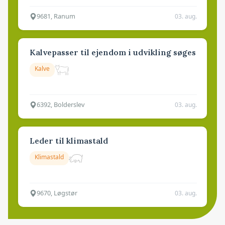
9681, Ranum
03. aug.
Kalvepasser til ejendom i udvikling søges
Kalve
6392, Bolderslev
03. aug.
Leder til klimastald
Klimastald
9670, Løgstør
03. aug.