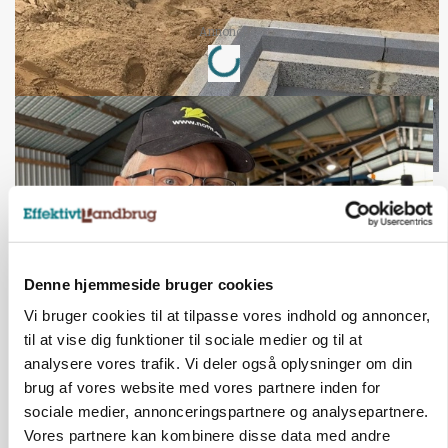
Loading...
Annonce
Denne hjemmeside bruger cookies
Vi bruger cookies til at tilpasse vores indhold og annoncer,
til at vise dig funktioner til sociale medier og til at
POLITIK
»Nu stopper I«: Landbrugsdebattør og
analysere vores trafik. Vi deler også oplysninger om din
protestgruppe vil demonstrere mod ny
brug af vores website med vores partnere inden for
gødskningslov
sociale medier, annonceringspartnere og analysepartnere.
Vores partnere kan kombinere disse data med andre