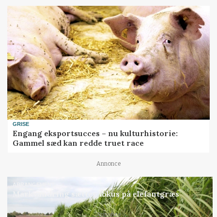
GRISE
Engang eksportsucces – nu kulturhistorie:
Gammel sæd kan redde truet race
Annonce
ARRANGEMENT
Markvandring sætter fokus på elefantgræs
Annonce