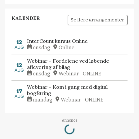
KALENDER
Se flere arrangementer
InterCount kursus Online
12
AUG
onsdag
Online
Webinar – Fordelene ved løbende
12
aflevering af bilag
AUG
onsdag
Webinar - ONLINE
Webinar – Kom i gang med digital
17
bogføring
AUG
mandag
Webinar - ONLINE
Loading...
Annonce