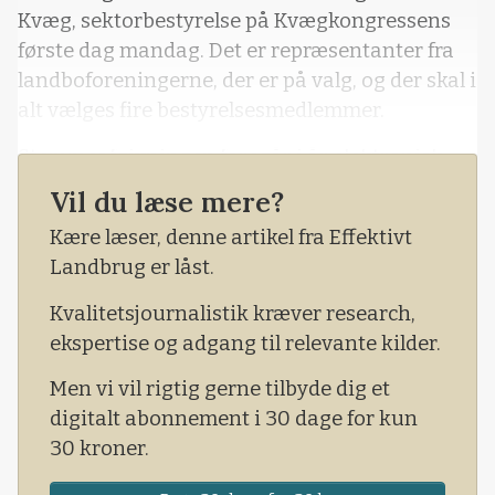
Kvæg, sektorbestyrelse på Kvægkongressens
første dag mandag. Det er repræsentanter fra
landboforeningerne, der er på valg, og der skal i
alt vælges fire bestyrelsesmedlemmer.
Stemmeafgivningen foregår i år elektronisk,
hvor din stemmekode og vejledning udleveres
Vil du læse mere?
om mandagen ved valgbordet fra 8.30-16.00. Du
Kære læser, denne artikel fra Effektivt
kan stemme frem til kl. 16 på enten
Landbrug er låst.
smartphone, tablet eller pc. S
Kvalitetsjournalistik kræver research,
ekspertise og adgang til relevante kilder.
Men vi vil rigtig gerne tilbyde dig et
digitalt abonnement i 30 dage for kun
30 kroner.