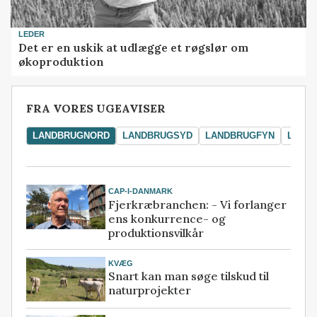
LEDER
Det er en uskik at udlægge et røgslør om
økoproduktion
FRA VORES UGEAVISER
LANDBRUGNORD
LANDBRUGSYD
LANDBRUGFYN
LAND
CAP-I-DANMARK
Fjerkræbranchen: - Vi forlanger
ens konkurrence- og
produktionsvilkår
KVÆG
Snart kan man søge tilskud til
naturprojekter