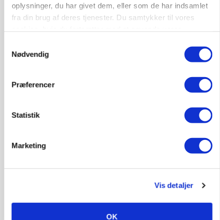
oplysninger, du har givet dem, eller som de har indsamlet
fra din brug af deres tjenester. Du samtykker til vores
cookies, hvis du fortsætter med at anvende vores
hjemmeside.
Samtykkevalg
Nødvendig
Præferencer
POLITIK
Statistik
Folketinget behandler ny gødskningslov: Sådan
kan den ændre din bedrift fra 2027
Marketing
Vis detaljer
OK