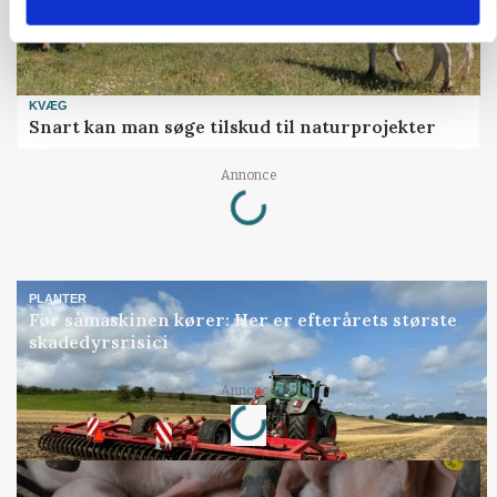
KVÆG
Snart kan man søge tilskud til naturprojekter
Loading...
Annonce
PLANTER
Før såmaskinen kører: Her er efterårets største
skadedyrsrisici
Loading...
Annonce