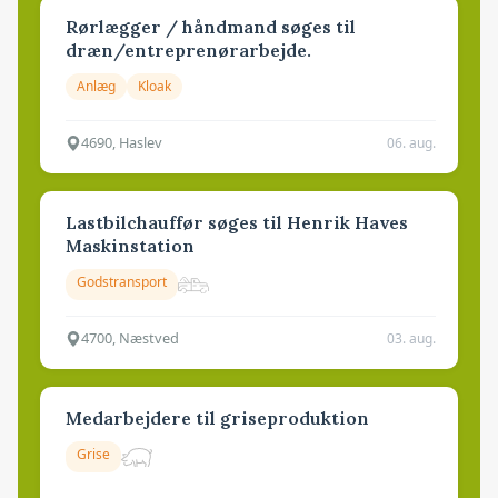
Rørlægger / håndmand søges til
dræn/entreprenørarbejde.
Anlæg
Kloak
4690, Haslev
06. aug.
Lastbilchauffør søges til Henrik Haves
Maskinstation
Godstransport
4700, Næstved
03. aug.
Medarbejdere til griseproduktion
Grise