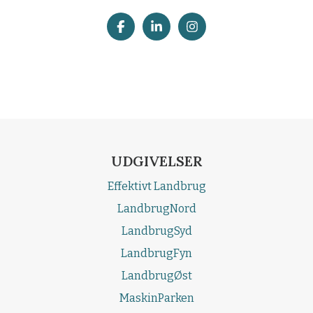
UDGIVELSER
Effektivt Landbrug
LandbrugNord
LandbrugSyd
LandbrugFyn
LandbrugØst
MaskinParken