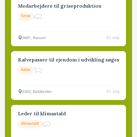
Medarbejdere til griseproduktion
Grise
9681, Ranum
03. aug.
Kalvepasser til ejendom i udvikling søges
Kalve
6392, Bolderslev
03. aug.
Leder til klimastald
Klimastald