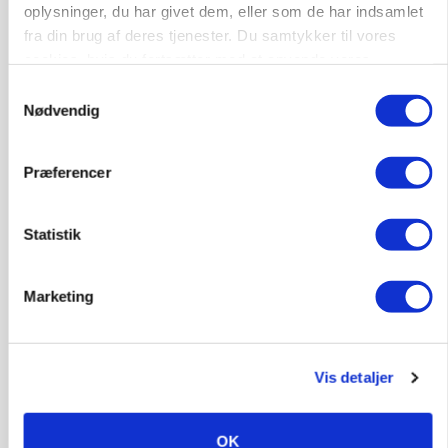
oplysninger, du har givet dem, eller som de har indsamlet
MARKED
fra din brug af deres tjenester. Du samtykker til vores
Uændret notering: Spæde lyspunkter i fortsat
presset marked for oksekød
cookies, hvis du fortsætter med at anvende vores
hjemmeside.
Samtykkevalg
Nødvendig
Præferencer
Statistik
Marketing
ULVE
Bekræftet: Sætter droner ind mod problemulv
Vis detaljer
OK