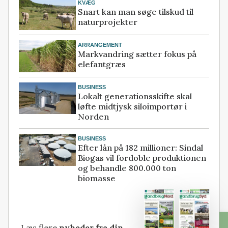
KVÆG
Snart kan man søge tilskud til
naturprojekter
ARRANGEMENT
Markvandring sætter fokus på
elefantgræs
BUSINESS
Lokalt generationsskifte skal
løfte midtjysk siloimportør i
Norden
BUSINESS
Efter lån på 182 millioner: Sindal
Biogas vil fordoble produktionen
og behandle 800.000 ton
biomasse
Læs flere
nyheder fra din