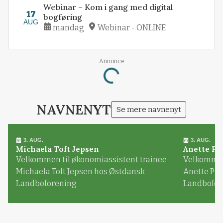
Webinar – Kom i gang med digital
17
bogføring
AUG
mandag
Webinar - ONLINE
Annonce
Loading...
NAVNENYT
Se mere navnenyt
3. AUG.
3. AUG.
Michaela Toft Jepsen
Anette Pl
Velkommen til økonomiassistent trainee
Velkommen 
Michaela Toft Jepsen hos Østdansk
Anette Pl
Landboforening
Landbofor