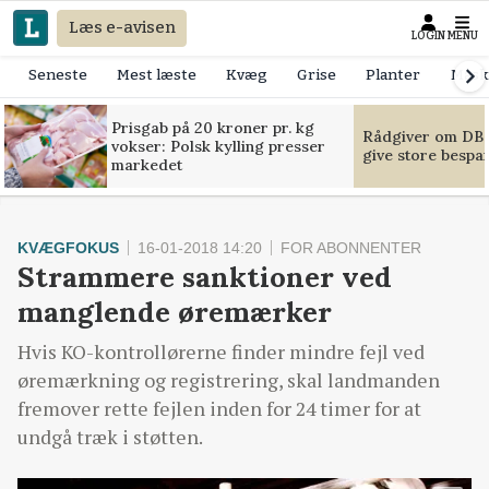
Læs e-avisen
LOGIN
MENU
Seneste
Mest læste
Kvæg
Grise
Planter
Mask
Prisgab på 20 kroner pr. kg
Rådgiver om DB-
vokser: Polsk kylling presser
give store bespa
markedet
KVÆGFOKUS
16-01-2018 14:20
FOR ABONNENTER
Strammere sanktioner ved
manglende øremærker
Hvis KO-kontrollørerne finder mindre fejl ved
øremærkning og registrering, skal landmanden
fremover rette fejlen inden for 24 timer for at
undgå træk i støtten.