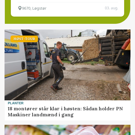
9670, Løgstør
03. aug.
HØST-TOUR
PLANTER
18 montører står klar i høsten: Sådan holder PN
Maskiner landmænd i gang