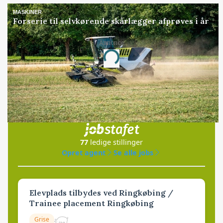
MASKINER
Forserie til selvkørende skårlægger afprøves i år
Annonce
Loading...
Jobs
i samarbejde med
77
ledige stillinger
Opret agent
Se alle jobs
Elevplads tilbydes ved Ringkøbing /
Trainee placement Ringkøbing
Grise