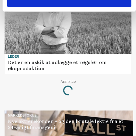
LEDER
Det er en uskik at udlægge et røgslør om
økoproduktion
Annonce
Loading...
MARKEDSFOKUS
Nye aktierekorder – og den brutale lektie fra et
24-årigt finansgeni