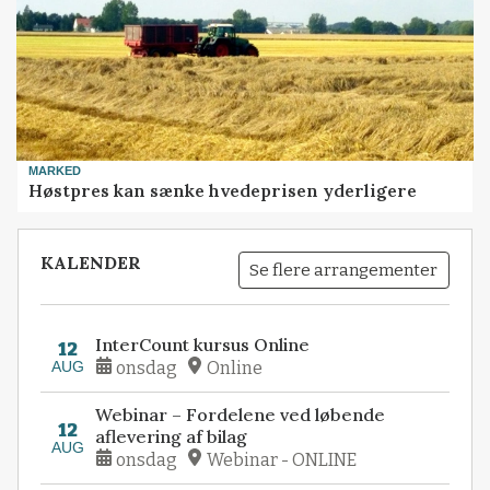
MARKED
Høstpres kan sænke hvedeprisen yderligere
KALENDER
Se flere arrangementer
InterCount kursus Online
12
AUG
onsdag
Online
Webinar – Fordelene ved løbende
12
aflevering af bilag
AUG
onsdag
Webinar - ONLINE