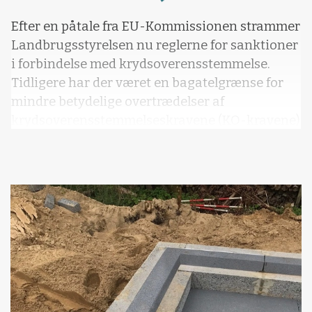
Loading...
Efter en påtale fra EU-Kommissionen strammer
Landbrugsstyrelsen nu reglerne for sanktioner
i forbindelse med krydsoverensstemmelse.
Tidligere har der været en bagatelgrænse for
mindre betydelige overtrædelser af
krydsoverensstemmelseskravene (KO-kravene)
for mæ
Vil du læse mere?
Kære læser, denne artikel fra Effektivt
Landbrug er låst.
Kvalitetsjournalistik kræver research,
ekspertise og adgang til relevante kilder.
Men vi vil rigtig gerne tilbyde dig et