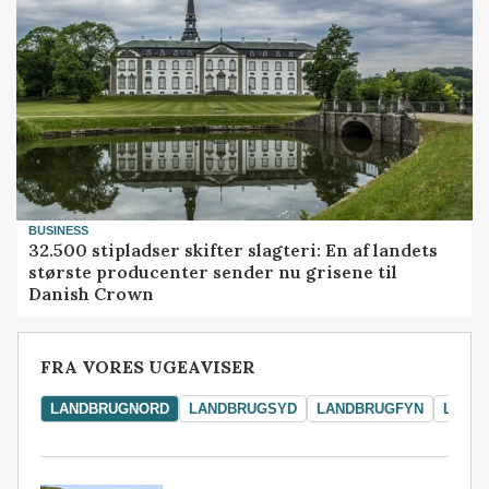
BUSINESS
32.500 stipladser skifter slagteri: En af landets
største producenter sender nu grisene til
Danish Crown
FRA VORES UGEAVISER
LANDBRUGNORD
LANDBRUGSYD
LANDBRUGFYN
LAND