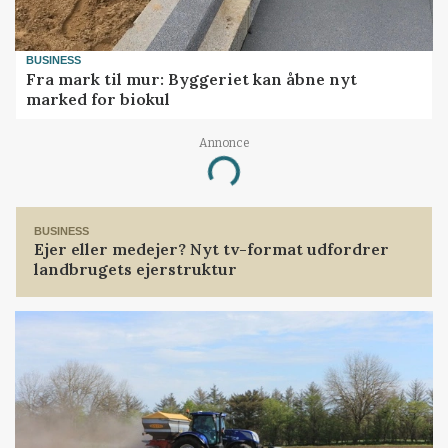
digitalt abonnement i 30 dage for kun
30 kroner.
BUSINESS
Fra mark til mur: Byggeriet kan åbne nyt
Prøv 30 dage for 30 kr
marked for biokul
Allerede abonnement?
Log ind her
Annonce
Loading...
Kvæg
BUSINESS
Ejer eller medejer? Nyt tv-format udfordrer
landbrugets ejerstruktur