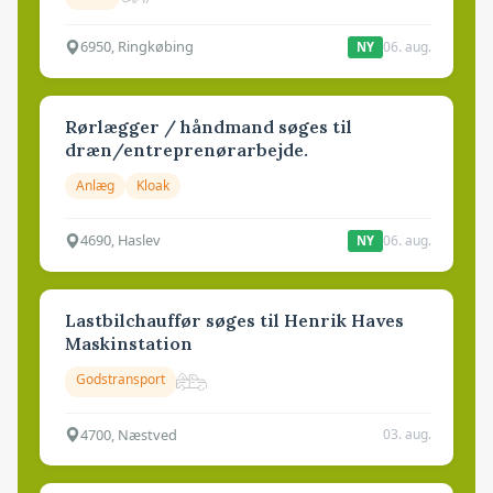
6950, Ringkøbing
06. aug.
NY
Rørlægger / håndmand søges til
dræn/entreprenørarbejde.
Anlæg
Kloak
4690, Haslev
06. aug.
NY
Lastbilchauffør søges til Henrik Haves
Maskinstation
Godstransport
4700, Næstved
03. aug.