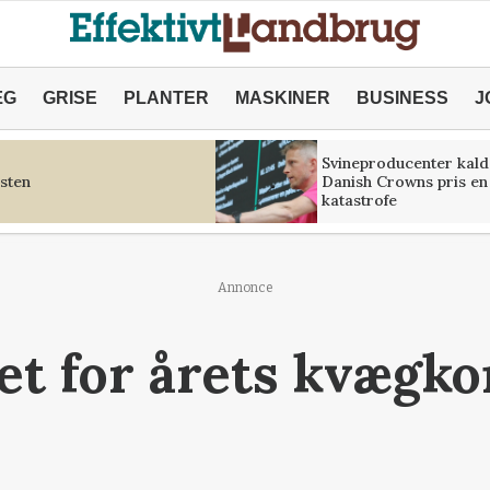
ÆG
GRISE
PLANTER
MASKINER
BUSINESS
J
Svineproducenter kald
sten
Danish Crowns pris en
katastrofe
Annonce
t for årets kvægko