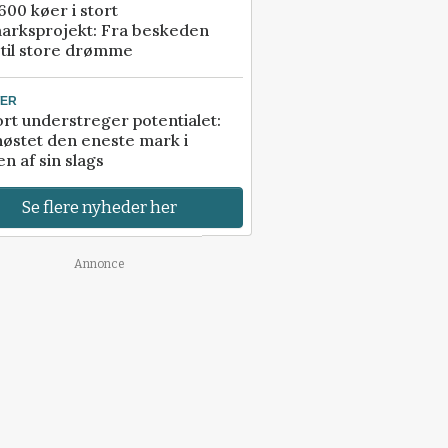
00 køer i stort
arksprojekt: Fra beskeden
 til store drømme
TER
rt understreger potentialet:
høstet den eneste mark i
n af sin slags
Se flere nyheder her
Annonce