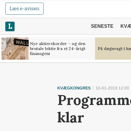
Læs e-avisen
SENESTE
KV
Nye aktierekorder – og den
brutale lektie fra et 24-årigt
På døgnvagt i hø
finansgeni
KVÆGKONGRES
10-01-2019 12:00
Programme
klar