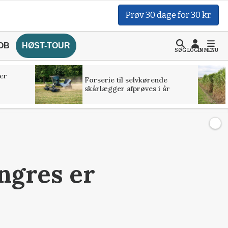
Prøv 30 dage for 30 kr.
OB
HØST-TOUR
SØG
LOGIN
MENU
er
Forserie til selvkørende
skårlægger afprøves i år
ngres er