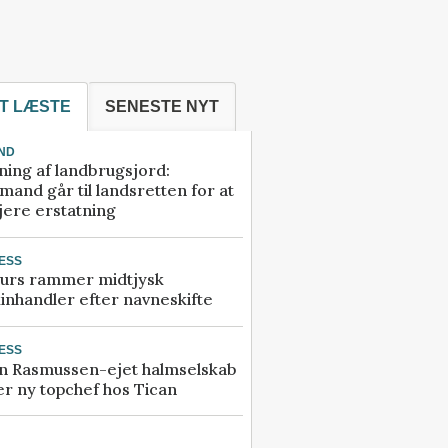
T LÆSTE
SENESTE NYT
ND
ning af landbrugsjord:
and går til landsretten for at
jere erstatning
ESS
urs rammer midtjysk
inhandler efter navneskifte
ESS
n Rasmussen-ejet halmselskab
r ny topchef hos Tican