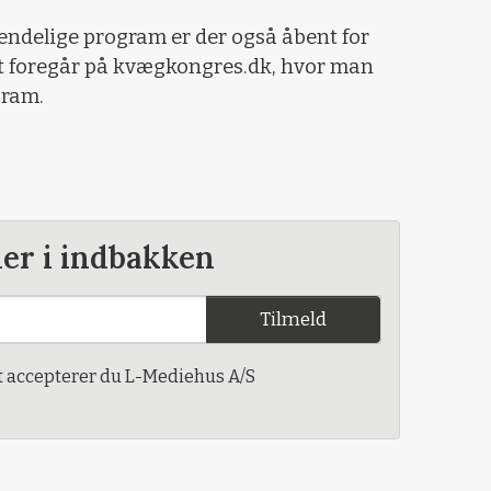
 endelige program er der også åbent for
et foregår på kvægkongres.dk, hvor man
gram.
der i indbakken
Tilmeld
t accepterer du L-Mediehus A/S