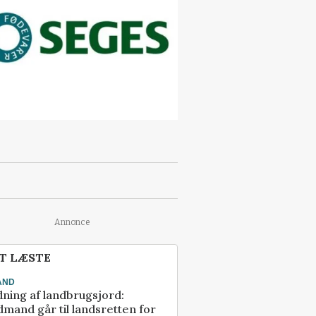
Annonce
T LÆSTE
AND
ning af landbrugsjord:
mand går til landsretten for