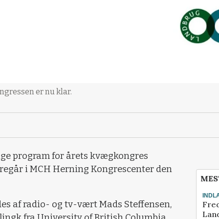
gressen er nu klar.
elige program for årets kvægkongres
foregår i MCH Herning Kongrescenter den
MES
INDL
es af radio- og tv-vært Mads Steffensen,
Fred
Land
ingk fra University of British Columbia,