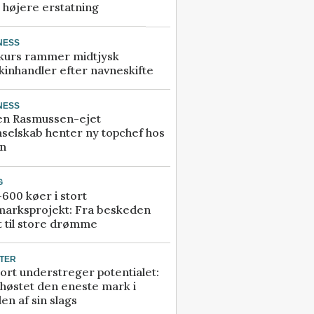
å højere erstatning
NESS
kurs rammer midtjysk
inhandler efter navneskifte
NESS
en Rasmussen-ejet
selskab henter ny topchef hos
an
G
600 køer i stort
marksprojekt: Fra beskeden
t til store drømme
TER
ort understreger potentialet:
høstet den eneste mark i
en af sin slags