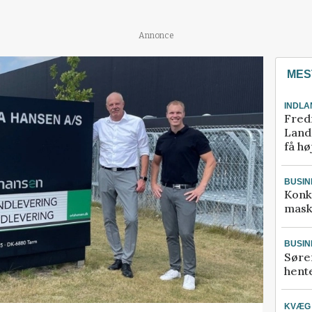
Annonce
MES
INDLA
Fred
Landm
få hø
BUSIN
Konk
mask
BUSIN
Søre
hente
KVÆG