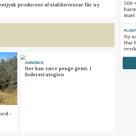
500-6
 vestjysk producent af staldinventar får ny
barm
start
PLAN
Ny so
Har 
verde
ANNONCE
Der kan være penge gemt, i
foderstrategien
ord –