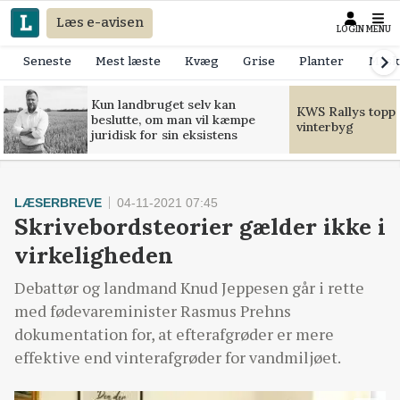
Læs e-avisen
LOGIN
MENU
Seneste
Mest læste
Kvæg
Grise
Planter
Mask
Kun landbruget selv kan
KWS Rallys toppe
beslutte, om man vil kæmpe
vinterbyg
juridisk for sin eksistens
LÆSERBREVE
04-11-2021 07:45
Skrivebordsteorier gælder ikke i
virkeligheden
Debattør og landmand Knud Jeppesen går i rette
med fødevareminister Rasmus Prehns
dokumentation for, at efterafgrøder er mere
effektive end vinterafgrøder for vandmiljøet.