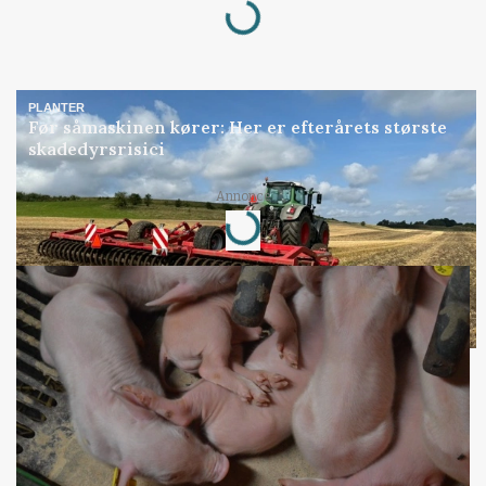
Loading...
PLANTER
Før såmaskinen kører: Her er efterårets største
skadedyrsrisici
Loading...
Annonce