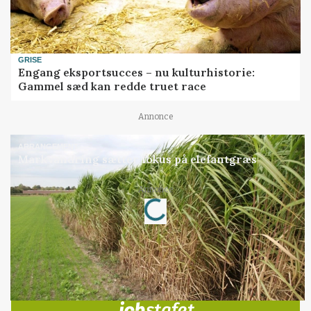
GRISE
Engang eksportsucces – nu kulturhistorie:
Gammel sæd kan redde truet race
Annonce
ARRANGEMENT
Markvandring sætter fokus på elefantgræs
Loading...
Annonce
Jobs
i samarbejde med