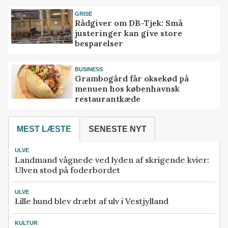
GRISE
Rådgiver om DB-Tjek: Små
justeringer kan give store
besparelser
BUSINESS
Grambogård får oksekød på
menuen hos københavnsk
restaurantkæde
MEST LÆSTE
SENESTE NYT
ULVE
Landmand vågnede ved lyden af skrigende kvier:
Ulven stod på foderbordet
ULVE
Lille hund blev dræbt af ulv i Vestjylland
KULTUR