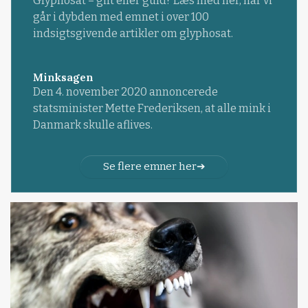
Glyphosat – gift eller guld? Læs med her, når vi
går i dybden med emnet i over 100
indsigtsgivende artikler om glyphosat.
Minksagen
Den 4. november 2020 annoncerede
statsminister Mette Frederiksen, at alle mink i
Danmark skulle aflives.
Se flere emner her