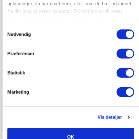
oplysninger, du har givet dem, eller som de har indsamlet
Lastbilchauffør søges til Henrik Haves
fra din brug af deres tjenester. Du samtykker til vores
Maskinstation
cookies, hvis du fortsætter med at anvende vores
hjemmeside.
Godstransport
Samtykkevalg
Nødvendig
4700, Næstved
03. aug.
Præferencer
Medarbejdere til griseproduktion
Statistik
Grise
Marketing
9681, Ranum
03. aug.
Vis detaljer
Kalvepasser til ejendom i udvikling søges
Kalve
OK