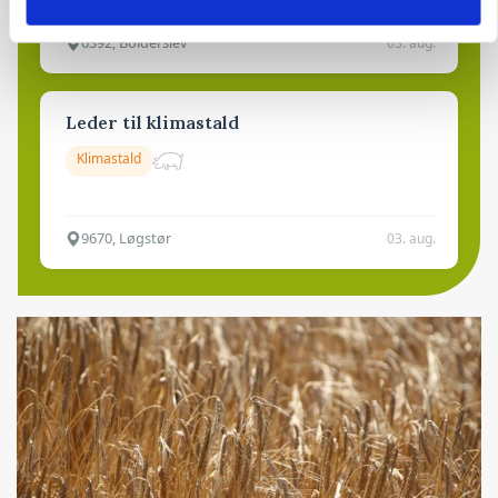
6392, Bolderslev
03. aug.
Leder til klimastald
Klimastald
9670, Løgstør
03. aug.