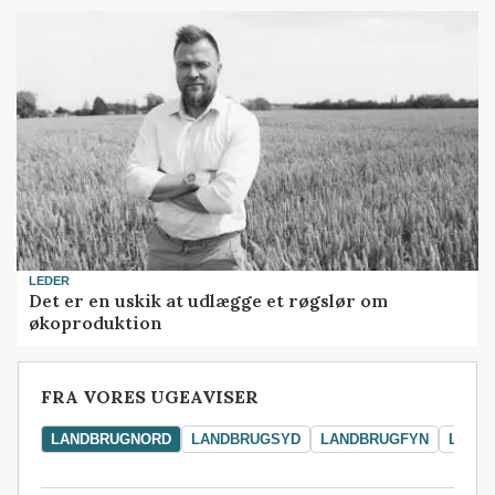
LEDER
Det er en uskik at udlægge et røgslør om
økoproduktion
FRA VORES UGEAVISER
LANDBRUGNORD
LANDBRUGSYD
LANDBRUGFYN
LAND