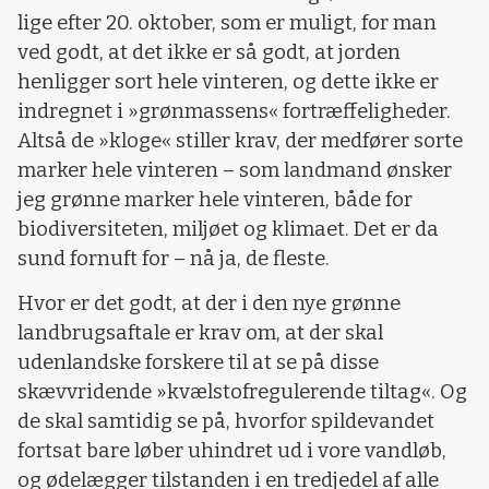
lige efter 20. oktober, som er muligt, for man
ved godt, at det ikke er så godt, at jorden
henligger sort hele vinteren, og dette ikke er
indregnet i »grønmassens« fortræffeligheder.
Altså de »kloge« stiller krav, der medfører sorte
marker hele vinteren – som landmand ønsker
jeg grønne marker hele vinteren, både for
biodiversiteten, miljøet og klimaet. Det er da
sund fornuft for – nå ja, de fleste.
Hvor er det godt, at der i den nye grønne
landbrugsaftale er krav om, at der skal
udenlandske forskere til at se på disse
skævvridende »kvælstofregulerende tiltag«. Og
de skal samtidig se på, hvorfor spildevandet
fortsat bare løber uhindret ud i vore vandløb,
og ødelægger tilstanden i en tredjedel af alle