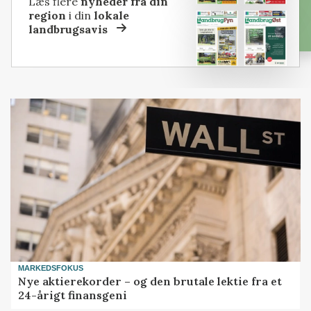
Læs flere
nyheder fra din
region
i din
lokale
landbrugsavis
MARKEDSFOKUS
Nye aktierekorder – og den brutale lektie fra et
24-årigt finansgeni