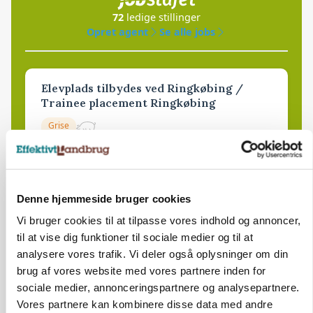
72
ledige stillinger
Opret agent
Se alle jobs
Elevplads tilbydes ved Ringkøbing /
Trainee placement Ringkøbing
Grise
6950, Ringkøbing
06. aug.
Denne hjemmeside bruger cookies
Rørlægger / håndmand søges til
Vi bruger cookies til at tilpasse vores indhold og annoncer,
dræn/entreprenørarbejde.
til at vise dig funktioner til sociale medier og til at
Anlæg
Kloak
analysere vores trafik. Vi deler også oplysninger om din
brug af vores website med vores partnere inden for
4690, Haslev
06. aug.
sociale medier, annonceringspartnere og analysepartnere.
Vores partnere kan kombinere disse data med andre