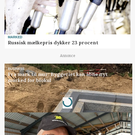
MARKED
Russisk mælkepris dykker 23 procent
Annonce
BUSINESS
Fra mark til mur: Byggeriet kan åbne nyt
marked for biokul
Loading...
Annonce