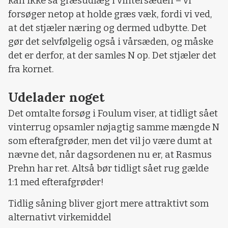
kan ikke så græsudlæg i vintersæden – vi
forsøger netop at holde græs væk, fordi vi ved,
at det stjæler næring og dermed udbytte. Det
gør det selvfølgelig også i vårsæden, og måske
det er derfor, at der samles N op. Det stjæler det
fra kornet.
Udelader noget
Det omtalte forsøg i Foulum viser, at tidligt sået
vinterrug opsamler nøjagtig samme mængde N
som efterafgrøder, men det vil jo være dumt at
nævne det, når dagsordenen nu er, at Rasmus
Prehn har ret. Altså bør tidligt sået rug gælde
1:1 med efterafgrøder!
Tidlig såning bliver gjort mere attraktivt som
alternativt virkemiddel