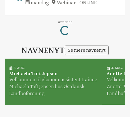
mandag
Webinar - ONLINE
Annonce
Loading...
NAVNENYT
Se mere navnenyt
3. AUG.
3. AUG.
Michaela Toft Jepsen
Anette Pl
Velkommen til økonomiassistent trainee
Velkommen 
Michaela Toft Jepsen hos Østdansk
Anette Pl
Landboforening
Landbofor