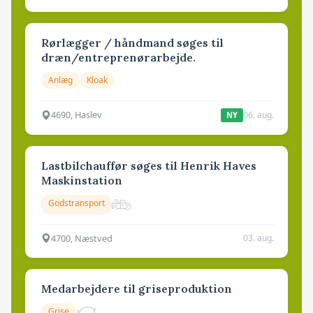
Rørlægger / håndmand søges til
dræn/entreprenørarbejde.
Anlæg
Kloak
4690, Haslev
06. aug.
NY
Lastbilchauffør søges til Henrik Haves
Maskinstation
Godstransport
4700, Næstved
03. aug.
Medarbejdere til griseproduktion
Grise