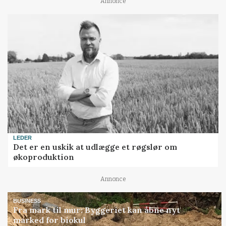
Annonce
LEDER
Det er en uskik at udlægge et røgslør om
økoproduktion
Annonce
BUSINESS
Fra mark til mur: Byggeriet kan åbne nyt
marked for biokul