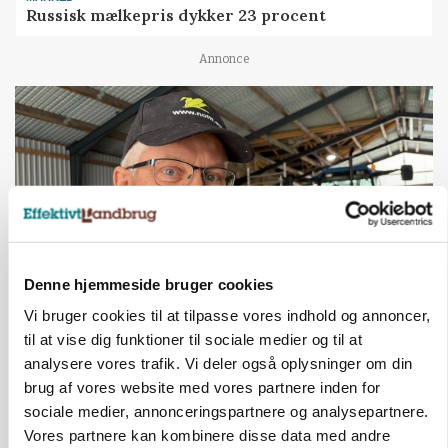
Russisk mælkepris dykker 23 procent
Annonce
Denne hjemmeside bruger cookies
Vi bruger cookies til at tilpasse vores indhold og annoncer,
POLITIK
til at vise dig funktioner til sociale medier og til at
»Nu stopper I«: Landbrugsdebattør og
analysere vores trafik. Vi deler også oplysninger om din
protestgruppe vil demonstrere mod ny
gødskningslov
brug af vores website med vores partnere inden for
sociale medier, annonceringspartnere og analysepartnere.
Annonce
Vores partnere kan kombinere disse data med andre