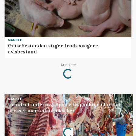
MARKED
Grisebestanden stiger trods svagere
avlsbestand
Annonce
Loading...
MARKED
Uændret notering: Spæde lyspunkter i fortsat
presset marked for oksekød
Annonce
Loading...