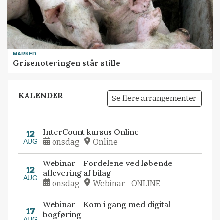
MARKED
Grisenoteringen står stille
KALENDER
Se flere arrangementer
InterCount kursus Online
12
AUG
onsdag
Online
Webinar – Fordelene ved løbende
12
aflevering af bilag
AUG
onsdag
Webinar - ONLINE
Webinar – Kom i gang med digital
17
bogføring
AUG