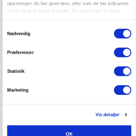
oplysninger, du har givet dem, eller som de har indsamlet
POLITIK
fra din brug af deres tjenester. Du samtykker til vores
Folketinget behandler ny gødskningslov: Sådan
cookies, hvis du fortsætter med at anvende vores
kan den ændre din bedrift fra 2027
hjemmeside.
Samtykkevalg
Nødvendig
Annonce
Loading...
Præferencer
Statistik
Marketing
Vis detaljer
KVÆG
Snart kan man søge tilskud til naturprojekter
OK