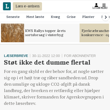
Læs e-avisen
LOGIN
MENU
Seneste
Mest læste
Kvæg
Grise
Planter
Mask
KWS Rallys topper årets
Fjerkræbranchen:
sortsforsøg i vinterbyg
konkurrence- og
LÆSERBREVE
30-11-2022 12:00
FOR ABONNENTER
Støt ikke det dumme flertal
For en gang skyld er der behov for, at nogle sætter
sig op i et højt træ og råber sandheden ud. Drop
den umulige og ukloge CO2-afgift på dansk
landbrug, der hverken er retfærdig eller hjælper
klimaet, skriver formanden for Agerskovgruppen i
dette læserbrev.