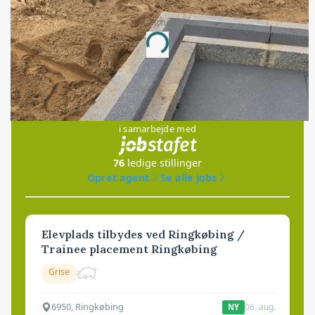
Annonce
Loading...
Jobs
i samarbejde med
76
ledige stillinger
Opret agent
Se alle jobs
Elevplads tilbydes ved Ringkøbing /
Trainee placement Ringkøbing
Grise
6950, Ringkøbing
06. aug.
NY