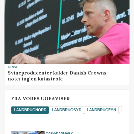
GRISE
Svineproducenter kalder Danish Crowns
notering en katastrofe
FRA VORES UGEAVISER
LANDBRUGNORD
LANDBRUGSYD
LANDBRUGFYN
LAND
CAP-I-DANMARK