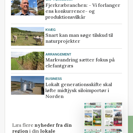
Fjerkræbranchen: - Vi forlanger
ens konkurrence- og
produktionsvilkår
KVÆG
Snart kan man søge tilskud til
naturprojekter
ARRANGEMENT
Markvandring sætter fokus på
elefantgræs
BUSINESS
Lokalt generationsskifte skal
løfte midtjysk siloimportør i
Norden
Læs flere
nyheder fra din
region
i din
lokale