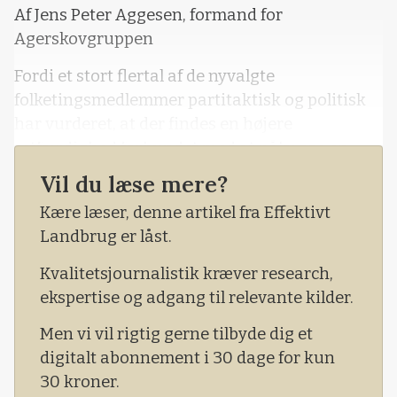
Af Jens Peter Aggesen, formand for
Agerskovgruppen
Fordi et stort flertal af de nyvalgte
folketingsmedlemmer partitaktisk og politisk
har vurderet, at der findes en højere
retfærdighed forbundet med at pålægge en
CO2-afgift på landbrugets udledninger,
Vil du læse mere?
behøver det hverken at være klogt eller
Kære læser, denne artikel fra Effektivt
fornuftigt.
Landbrug er låst.
- De 62 procent af CO2-udledningen, der
Kvalitetsjournalistik kræver research,
kommer fra danskernes privatforbrug, er på
ekspertise og adgang til relevante kilder.
forhånd fredet fra direkte CO2-afgifter
Men vi vil rigtig gerne tilbyde dig et
Fra læserbrevet
digitalt abonnement i 30 dage for kun
30 kroner.