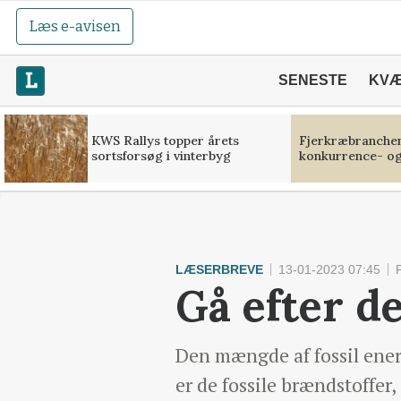
Læs e-avisen
SENESTE
KV
KWS Rallys topper årets
Fjerkræbranchen:
sortsforsøg i vinterbyg
konkurrence- og
LÆSERBREVE
13-01-2023 07:45
Gå efter d
Den mængde af fossil energ
er de fossile brændstoffer