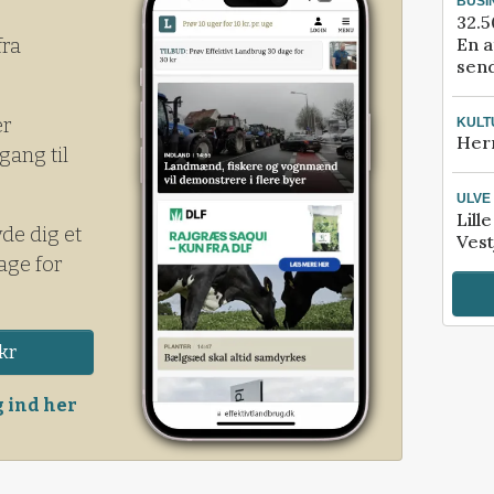
BUSI
32.5
En a
fra
send
er
KULT
Her
gang til
ULVE
Lill
yde dig et
Vest
age for
kr
 ind her