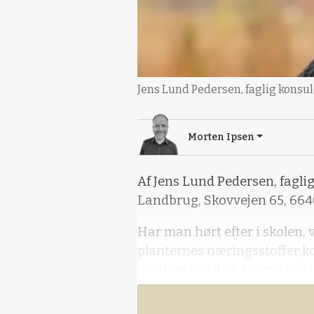
Jens Lund Pedersen, faglig konsu
Morten Ipsen
Af Jens Lund Pedersen, fagli
Landbrug, Skovvejen 65, 66
Har man hørt efter i skolen,
planternes næringsstoffer kom
og giver liv til alt levende på