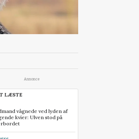
Annonce
T LÆSTE
dmand vågnede ved lyden af
gende kvier: Ulven stod på
erbordet