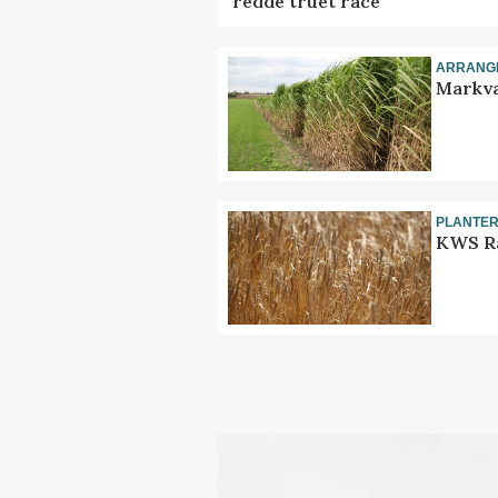
redde truet race
ARRANG
Markva
PLANTE
KWS Ra