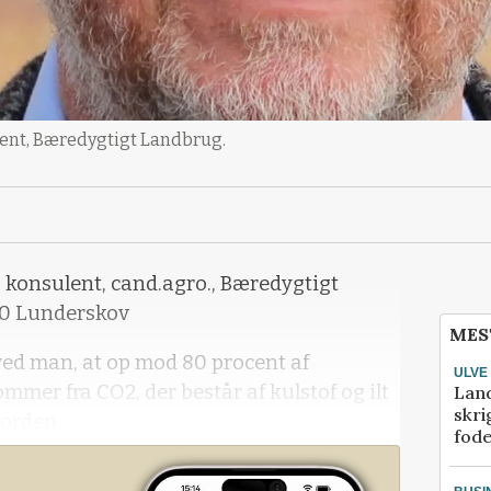
lent, Bæredygtigt Landbrug.
g konsulent, cand.agro., Bæredygtigt
40 Lunderskov
MES
 ved man, at op mod 80 procent af
ULVE
mer fra CO2, der består af kulstof og ilt
Lan
skri
 jorden.
fod