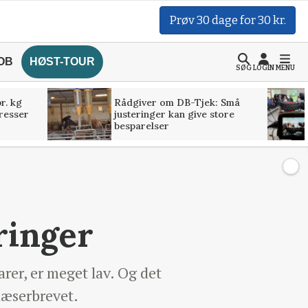
Prøv 30 dage for 30 kr.
OB
HØST-TOUR
SØG
LOGIN
MENU
r. kg
Rådgiver om DB-Tjek: Små
presser
justeringer kan give store
besparelser
ringer
rer, er meget lav. Og det
 læserbrevet.