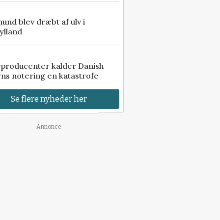
 hund blev dræbt af ulv i
ylland
eproducenter kalder Danish
ns notering en katastrofe
Se flere nyheder her
Annonce