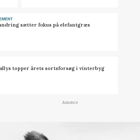
EMENT
ndring sætter fokus på elefantgræs
R
llys topper årets sortsforsøg i vinterbyg
Annonce