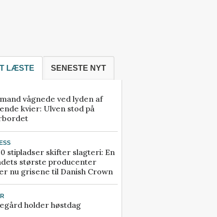
T LÆSTE
SENESTE NYT
mand vågnede ved lyden af
ende kvier: Ulven stod på
rbordet
ESS
0 stipladser skifter slagteri: En
ndets største producenter
r nu grisene til Danish Crown
UR
egård holder høstdag