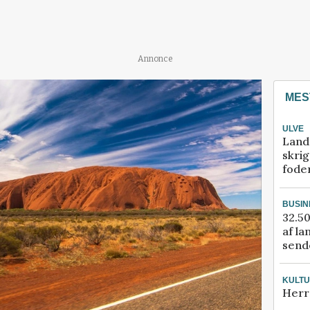
Annonce
MES
ULVE
Land
skrig
fode
BUSIN
32.50
af la
sende
KULT
Herr