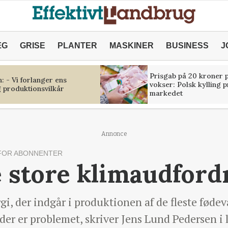
ÆG
GRISE
PLANTER
MASKINER
BUSINESS
J
Prisgab på 20 kroner p
 - Vi forlanger ens
vokser: Polsk kylling 
 produktionsvilkår
markedet
Annonce
FOR ABONNENTER
e store klimaudford
i, der indgår i produktionen af de fleste fødeva
, der er problemet, skriver Jens Lund Pedersen i