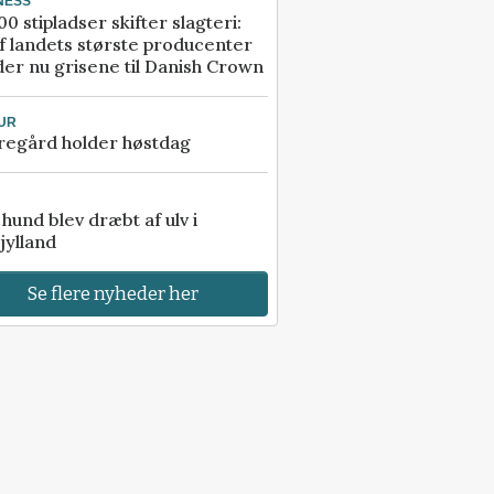
NESS
00 stipladser skifter slagteri:
f landets største producenter
er nu grisene til Danish Crown
UR
regård holder høstdag
e hund blev dræbt af ulv i
jylland
Se flere nyheder her