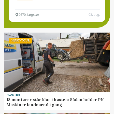
9670, Løgstør
03. aug.
HØST-TOUR
PLANTER
18 montører står klar i høsten: Sådan holder PN
Maskiner landmænd i gang