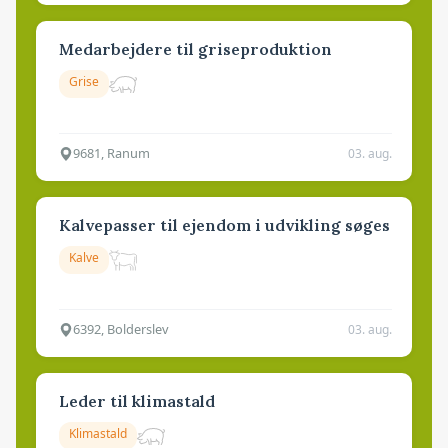
Medarbejdere til griseproduktion
Grise
9681, Ranum
03. aug.
Kalvepasser til ejendom i udvikling søges
Kalve
6392, Bolderslev
03. aug.
Leder til klimastald
Klimastald