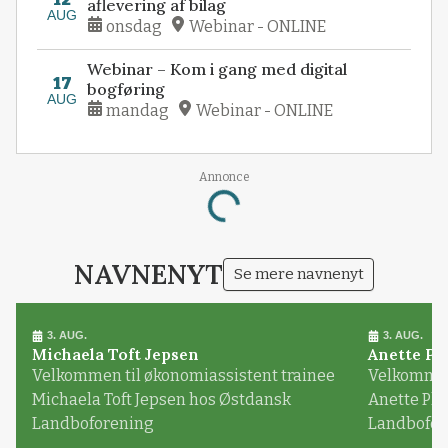
aflevering af bilag
AUG
onsdag
Webinar - ONLINE
Webinar – Kom i gang med digital
17
bogføring
AUG
mandag
Webinar - ONLINE
Annonce
Loading...
NAVNENYT
Se mere navnenyt
3. AUG.
3. AUG.
Michaela Toft Jepsen
Anette Pl
Velkommen til økonomiassistent trainee
Velkommen 
Michaela Toft Jepsen hos Østdansk
Anette Pl
Landboforening
Landbofor