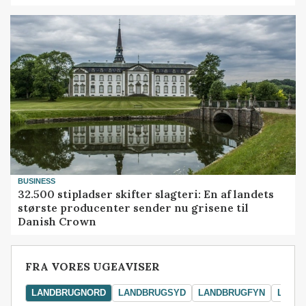
BUSINESS
32.500 stipladser skifter slagteri: En af landets
største producenter sender nu grisene til
Danish Crown
FRA VORES UGEAVISER
LANDBRUGNORD
LANDBRUGSYD
LANDBRUGFYN
LAND