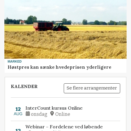
MARKED
Høstpres kan sænke hvedeprisen yderligere
KALENDER
Se flere arrangementer
InterCount kursus Online
12
AUG
onsdag
Online
Webinar – Fordelene ved løbende
12