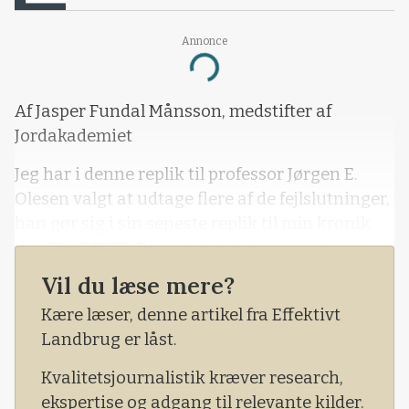
Annonce
Loading...
Af Jasper Fundal Månsson, medstifter af
Jordakademiet
Jeg har i denne replik til professor Jørgen E.
Olesen valgt at udtage flere af de fejlslutninger,
han gør sig i sin seneste replik til min kronik
den 21.05.2023. Disse fejlslutninger og den
lukkede indstilling er til stor skade for hele den
Vil du læse mere?
aktuelle samtale og de politiske tiltag
Kære læser, denne artikel fra Effektivt
vedrørende en CO2-afgift.
Landbrug er låst.
Kvalitetsjournalistik kræver research,
ekspertise og adgang til relevante kilder.