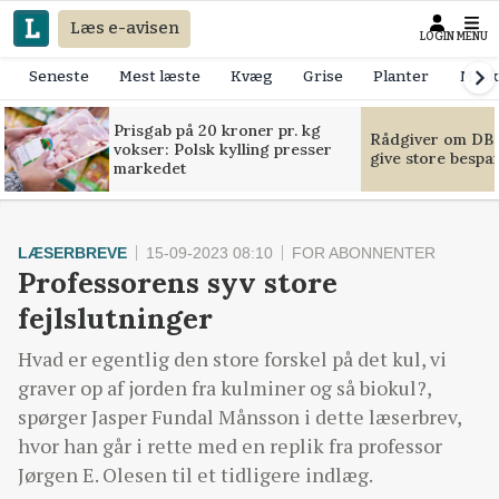
Læs e-avisen
LOGIN
MENU
Seneste
Mest læste
Kvæg
Grise
Planter
Mask
Prisgab på 20 kroner pr. kg
Rådgiver om DB-
vokser: Polsk kylling presser
give store bespa
markedet
LÆSERBREVE
15-09-2023 08:10
FOR ABONNENTER
Professorens syv store
fejlslutninger
Hvad er egentlig den store forskel på det kul, vi
graver op af jorden fra kulminer og så biokul?,
spørger Jasper Fundal Månsson i dette læserbrev,
hvor han går i rette med en replik fra professor
Jørgen E. Olesen til et tidligere indlæg.