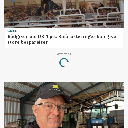
GRISE
Rådgiver om DB-Tjek: Små justeringer kan give
store besparelser
Annonce
Loading...