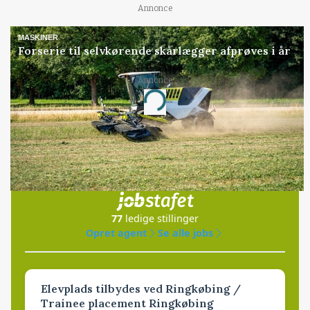
Annonce
MASKINER
Forserie til selvkørende skårlægger afprøves i år
Annonce
Loading...
Jobs
i samarbejde med
77
ledige stillinger
Opret agent
Se alle jobs
Elevplads tilbydes ved Ringkøbing /
Trainee placement Ringkøbing