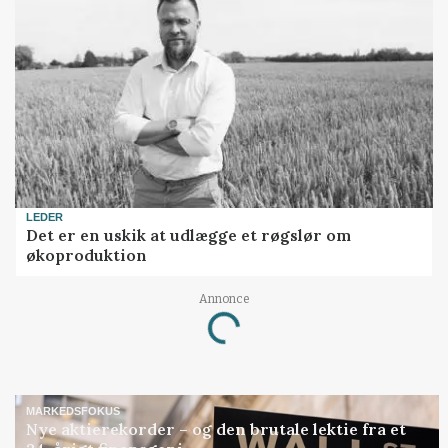
LEDER
Det er en uskik at udlægge et røgslør om
økoproduktion
Annonce
Loading...
MARKEDSFOKUS
Nye aktierekorder – og den brutale lektie fra et