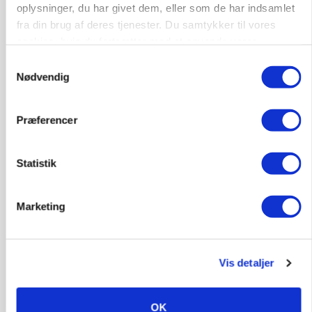
KVÆG
oplysninger, du har givet dem, eller som de har indsamlet
Snart kan man søge tilskud til naturprojekter
fra din brug af deres tjenester. Du samtykker til vores
cookies, hvis du fortsætter med at anvende vores
Annonce
hjemmeside.
Samtykkevalg
Nødvendig
PLANTER
Før såmaskinen kører: Her er efterårets største
skadedyrsrisici
Præferencer
Annonce
Loading...
Statistik
Marketing
Vis detaljer
OK