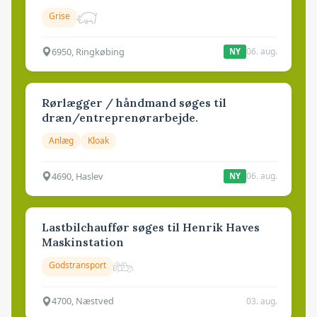
Grise
6950, Ringkøbing
06. aug.
NY
Rørlægger / håndmand søges til
dræn/entreprenørarbejde.
Anlæg
Kloak
4690, Haslev
06. aug.
NY
Lastbilchauffør søges til Henrik Haves
Maskinstation
Godstransport
4700, Næstved
03. aug.