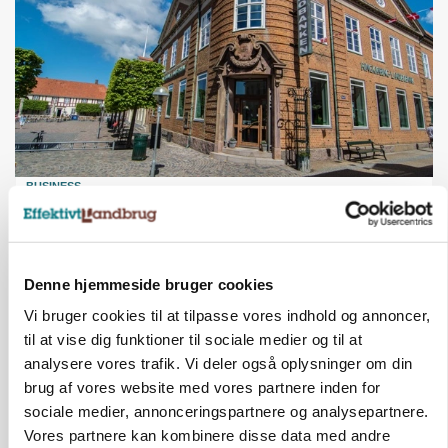
BUSINESS
Lave grisepriser og nye regler øger landbobanks
forsigtighed
Annonce
Denne hjemmeside bruger cookies
BUSINESS
Vi bruger cookies til at tilpasse vores indhold og annoncer,
Grambogård får oksekød på menuen hos
til at vise dig funktioner til sociale medier og til at
københavnsk restaurantkæde
analysere vores trafik. Vi deler også oplysninger om din
brug af vores website med vores partnere inden for
Annonce
sociale medier, annonceringspartnere og analysepartnere.
Loading...
Vores partnere kan kombinere disse data med andre