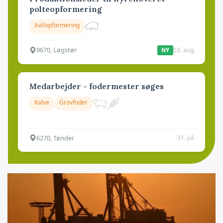
polteopformering
Avl/opformering
9670, Løgstør
03. aug.
NY
Medarbejder - fodermester søges
Kalve
Grovfoder
6270, Tønder
31. jul.