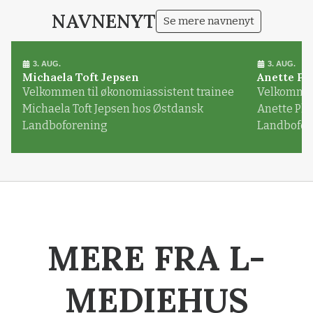
NAVNENYT
Se mere navnenyt
3. AUG.
3. AUG.
Michaela Toft Jepsen
Anette Pl
Velkommen til økonomiassistent trainee
Velkommen 
Michaela Toft Jepsen hos Østdansk
Anette Pl
Landboforening
Landbofor
MERE FRA L-
MEDIEHUS