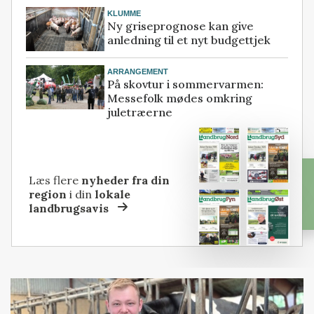
KLUMME
Ny griseprognose kan give
anledning til et nyt budgettjek
ARRANGEMENT
På skovtur i sommervarmen:
Messefolk mødes omkring
juletræerne
Læs flere
nyheder fra din
region
i din
lokale
landbrugsavis