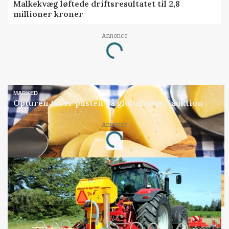
Malkekvæg løftede driftsresultatet til 2,8
millioner kroner
Annonce
Loading...
MARKED
Opturen taber pusten på global mejeriauktion
Annonce
Loading...