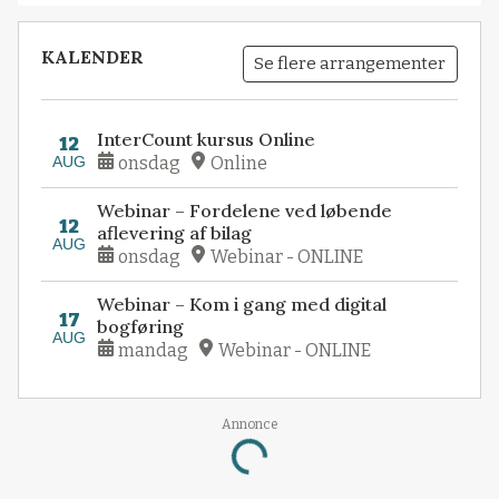
KALENDER
Se flere arrangementer
InterCount kursus Online
12
AUG
onsdag
Online
Webinar – Fordelene ved løbende
12
aflevering af bilag
AUG
onsdag
Webinar - ONLINE
Webinar – Kom i gang med digital
17
bogføring
AUG
mandag
Webinar - ONLINE
Annonce
Loading...