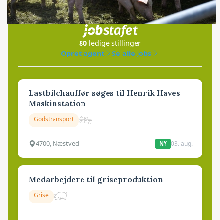
Jobs
i samarbejde med
80
ledige stillinger
Opret agent
Se alle jobs
Lastbilchauffør søges til Henrik Haves
Maskinstation
Godstransport
4700, Næstved
03. aug.
NY
Medarbejdere til griseproduktion
Grise