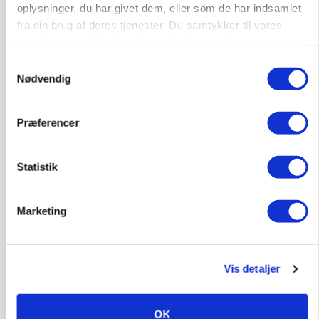
oplysninger, du har givet dem, eller som de har indsamlet
fra din brug af deres tjenester. Du samtykker til vores
HØST-TOUR
cookies, hvis du fortsætter med at anvende vores
hjemmeside.
Samtykkevalg
Nødvendig
Præferencer
Statistik
PLANTER
Danish Agro: Høsten tegner til god kvalitet og
middeludbytter
Marketing
Vis detaljer
OK