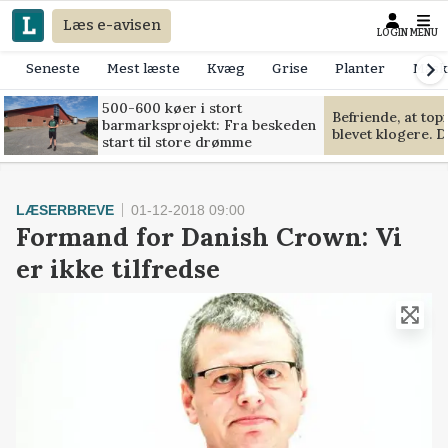
Læs e-avisen
LOGIN
MENU
Seneste
Mest læste
Kvæg
Grise
Planter
Mask
500-600 køer i stort
Befriende, at to
barmarksprojekt: Fra beskeden
blevet klogere. D
start til store drømme
LÆSERBREVE
01-12-2018 09:00
Formand for Danish Crown: Vi
er ikke tilfredse