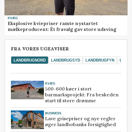
KVÆG
Eksplosive kviepriser ramte nystartet
mælkeproducent: Ét fravalg gav store udsving
FRA VORES UGEAVISER
LANDBRUGNORD
LANDBRUGSYD
LANDBRUGFYN
LAND
KVÆG
500-600 køer i stort
barmarksprojekt: Fra beskeden
start til store drømme
BUSINESS
Lave grisepriser og nye regler
øger landbobanks forsigtighed