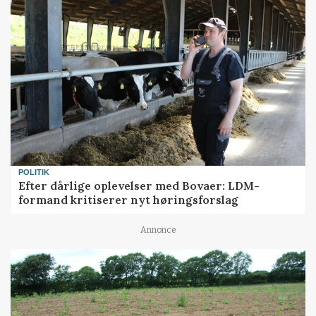
POLITIK
Efter dårlige oplevelser med Bovaer: LDM-
formand kritiserer nyt høringsforslag
Annonce