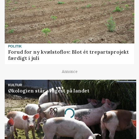
POLITIK
Forud for ny kvælstoflov: Blot ét trepartsprojekt
færdigt i juli
Annonce
KULTUR
Økologien står svagest på landet
Annonce
Loading...