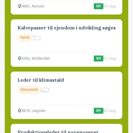
9681, Ranum
03. aug.
NY
Kalvepasser til ejendom i udvikling søges
Kalve
6392, Bolderslev
03. aug.
NY
Leder til klimastald
Klimastald
9670, Løgstør
03. aug.
NY
Produktionsleder til nyrenoveret