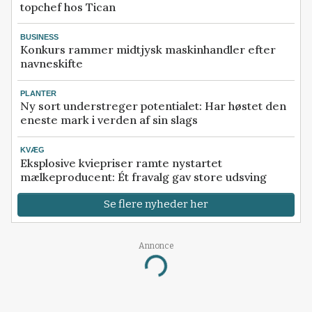
topchef hos Tican
BUSINESS
Konkurs rammer midtjysk maskinhandler efter
navneskifte
PLANTER
Ny sort understreger potentialet: Har høstet den
eneste mark i verden af sin slags
KVÆG
Eksplosive kviepriser ramte nystartet
mælkeproducent: Ét fravalg gav store udsving
Se flere nyheder her
Annonce
Loading...