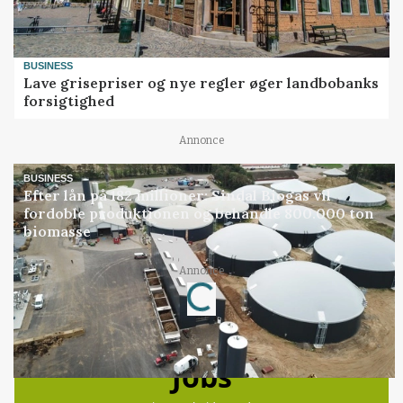
BUSINESS
Lave grisepriser og nye regler øger landbobanks
forsigtighed
Annonce
BUSINESS
Efter lån på 182 millioner: Sindal Biogas vil
fordoble produktionen og behandle 800.000 ton
biomasse
Loading...
Annonce
Jobs