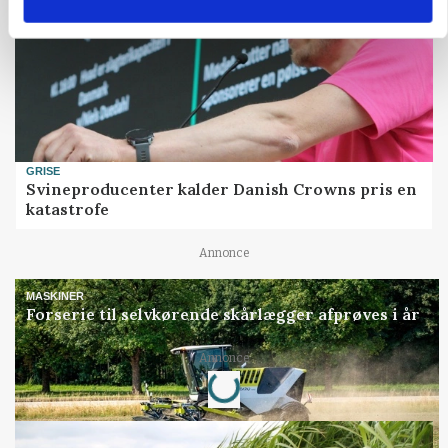
GRISE
Svineproducenter kalder Danish Crowns pris en
katastrofe
Annonce
MASKINER
Forserie til selvkørende skårlægger afprøves i år
Loading...
Annonce