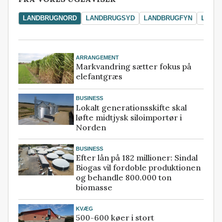
LANDBRUGNORD
LANDBRUGSYD
LANDBRUGFYN
LAND
ARRANGEMENT
Markvandring sætter fokus på
elefantgræs
BUSINESS
Lokalt generationsskifte skal
løfte midtjysk siloimportør i
Norden
BUSINESS
Efter lån på 182 millioner: Sindal
Biogas vil fordoble produktionen
og behandle 800.000 ton
biomasse
KVÆG
500-600 køer i stort