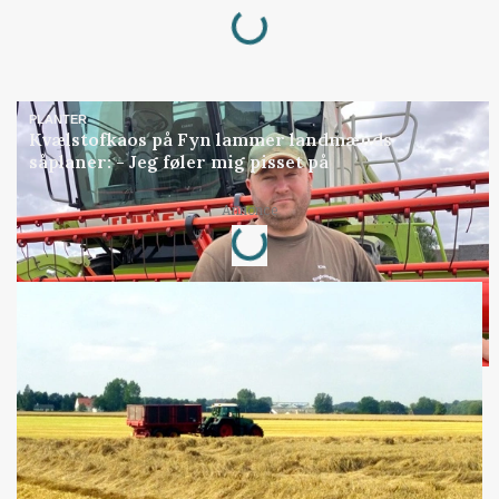
Loading...
PLANTER
Kvælstofkaos på Fyn lammer landmænds
såplaner: - Jeg føler mig pisset på
Loading...
Annonce