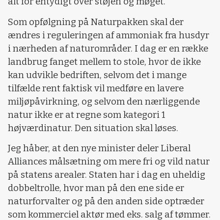
alt for entydigt over støjen og møget.
Som opfølgning på Naturpakken skal der
ændres i reguleringen af ammoniak fra husdyr
i nærheden af naturområder. I dag er en række
landbrug fanget mellem to stole, hvor de ikke
kan udvikle bedriften, selvom det i mange
tilfælde rent faktisk vil medføre en lavere
miljøpåvirkning, og selvom den nærliggende
natur ikke er at regne som kategori 1
højværdinatur. Den situation skal løses.
Jeg håber, at den nye minister deler Liberal
Alliances målsætning om mere fri og vild natur
på statens arealer. Staten har i dag en uheldig
dobbeltrolle, hvor man på den ene side er
naturforvalter og på den anden side optræder
som kommerciel aktør med eks. salg af tømmer.