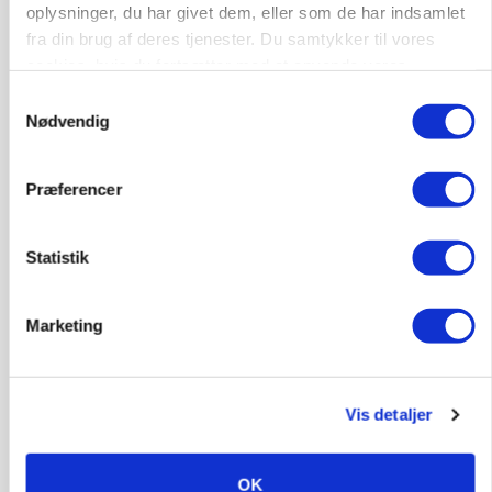
oplysninger, du har givet dem, eller som de har indsamlet
fra din brug af deres tjenester. Du samtykker til vores
cookies, hvis du fortsætter med at anvende vores
HØST-TOUR
hjemmeside.
Samtykkevalg
Nødvendig
Præferencer
Statistik
PLANTER
Marketing
På døgnvagt i høsten
Annonce
Vis detaljer
OK