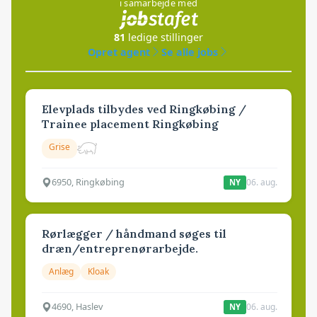
i samarbejde med
81
ledige stillinger
Opret agent
Se alle jobs
Elevplads tilbydes ved Ringkøbing /
Trainee placement Ringkøbing
Grise
6950, Ringkøbing
06. aug.
NY
Rørlægger / håndmand søges til
dræn/entreprenørarbejde.
Anlæg
Kloak
4690, Haslev
06. aug.
NY