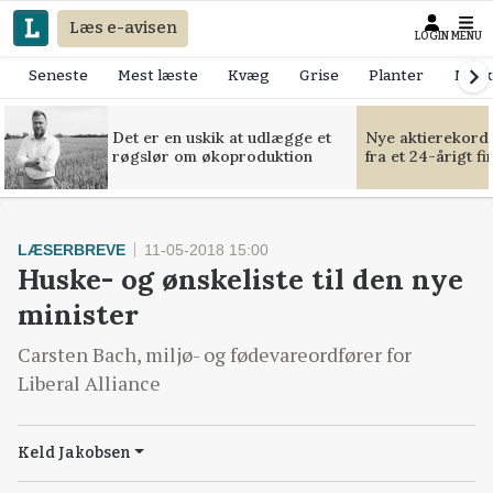
Læs e-avisen
LOGIN
MENU
Seneste
Mest læste
Kvæg
Grise
Planter
Mask
Det er en uskik at udlægge et
Nye aktierekorde
røgslør om økoproduktion
fra et 24-årigt f
LÆSERBREVE
11-05-2018 15:00
Huske- og ønskeliste til den nye
minister
Carsten Bach, miljø- og fødevareordfører for
Liberal Alliance
Keld Jakobsen