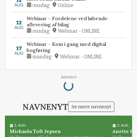
12
AUG
onsdag
Online
Webinar – Fordelene ved løbende
12
aflevering af bilag
AUG
onsdag
Webinar - ONLINE
Webinar – Kom i gang med digital
17
bogføring
AUG
mandag
Webinar - ONLINE
Loading...
Annonce
NAVNENYT
Se mere navnenyt
3. AUG.
3. AUG.
Michaela Toft Jepsen
Anette Pl