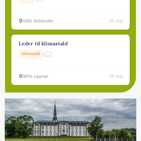
6392, Bolderslev
03. aug.
Leder til klimastald
Klimastald
9670, Løgstør
03. aug.