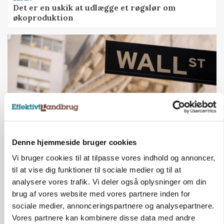
Det er en uskik at udlægge et røgslør om
økoproduktion
Denne hjemmeside bruger cookies
MARKEDSFOKUS
Vi bruger cookies til at tilpasse vores indhold og annoncer,
Nye aktierekorder – og den brutale lektie fra et
til at vise dig funktioner til sociale medier og til at
24-årigt finansgeni
analysere vores trafik. Vi deler også oplysninger om din
Loading...
brug af vores website med vores partnere inden for
Annonce
sociale medier, annonceringspartnere og analysepartnere.
Vores partnere kan kombinere disse data med andre