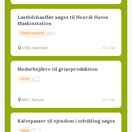
Lastbilchauffør søges til Henrik Haves
Maskinstation
Godstransport
4700, Næstved
03. aug.
Medarbejdere til griseproduktion
Grise
9681, Ranum
03. aug.
Kalvepasser til ejendom i udvikling søges
Kalve