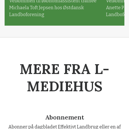
Velkommen til økonomiassistent trainee
Velkommen 
Michaela Toft Jepsen hos Østdansk
Anette Pl
Landboforening
Landbofor
MERE FRA L-
MEDIEHUS
Abonnement
Abonner på dagbladet Effektivt Landbrug eller en af