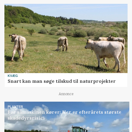
KVÆG
Snart kan man søge tilskud til naturprojekter
Annonce
PLANTER
Før såmaskinen kører: Her er efterårets største
skadedyrsrisici
Annonce