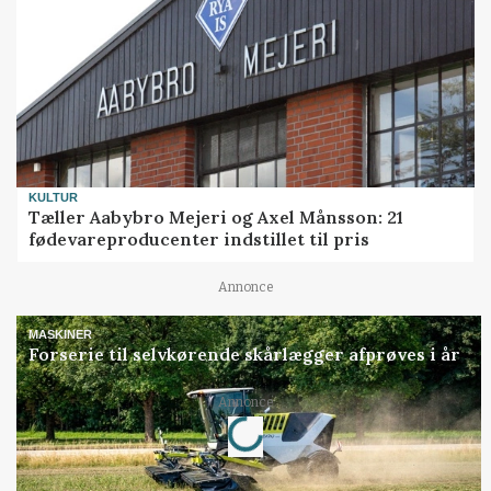
KULTUR
Tæller Aabybro Mejeri og Axel Månsson: 21
fødevareproducenter indstillet til pris
Annonce
MASKINER
Forserie til selvkørende skårlægger afprøves i år
Loading...
Annonce