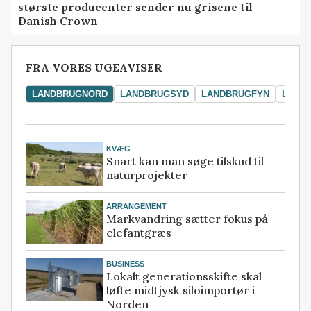
største producenter sender nu grisene til
Danish Crown
FRA VORES UGEAVISER
LANDBRUGNORD
LANDBRUGSYD
LANDBRUGFYN
LAND
KVÆG
Snart kan man søge tilskud til
naturprojekter
ARRANGEMENT
Markvandring sætter fokus på
elefantgræs
BUSINESS
Lokalt generationsskifte skal
løfte midtjysk siloimportør i
Norden