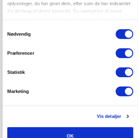
oplysninger, du har givet dem, eller som de har indsamlet
fra din brug af deres tjenester. Du samtykker til vores
cookies, hvis du fortsætter med at anvende vores
hjemmeside.
Samtykkevalg
Nødvendig
Præferencer
PLANTER
18 montører står klar i høsten: Sådan holder PN
Maskiner landmænd i gang
Statistik
Marketing
Vis detaljer
OK