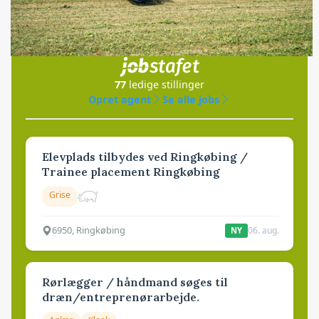
Jobs
i samarbejde med
77
ledige stillinger
Opret agent
Se alle jobs
Elevplads tilbydes ved Ringkøbing /
Trainee placement Ringkøbing
Grise
6950, Ringkøbing
06. aug.
NY
Rørlægger / håndmand søges til
dræn/entreprenørarbejde.