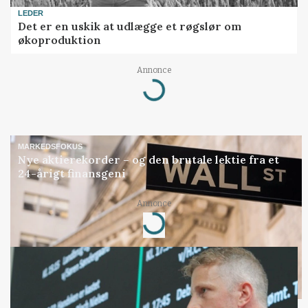
LEDER
Det er en uskik at udlægge et røgslør om
økoproduktion
Annonce
Loading...
MARKEDSFOKUS
Nye aktierekorder – og den brutale lektie fra et
24-årigt finansgeni
Annonce
Loading...