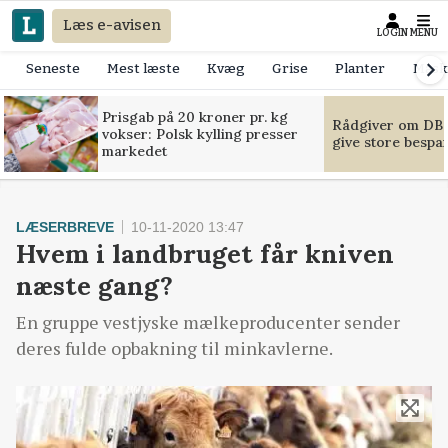
Læs e-avisen
LOGIN
MENU
Seneste
Mest læste
Kvæg
Grise
Planter
Mask
Prisgab på 20 kroner pr. kg
Rådgiver om DB-
vokser: Polsk kylling presser
give store bespa
markedet
LÆSERBREVE
10-11-2020 13:47
Hvem i landbruget får kniven
næste gang?
En gruppe vestjyske mælkeproducenter sender
deres fulde opbakning til minkavlerne.