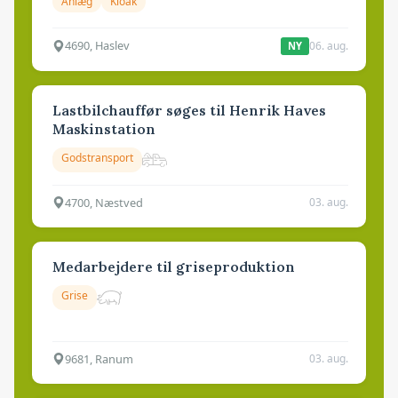
Anlæg
Kloak
4690, Haslev
06. aug.
NY
Lastbilchauffør søges til Henrik Haves
Maskinstation
Godstransport
4700, Næstved
03. aug.
Medarbejdere til griseproduktion
Grise
9681, Ranum
03. aug.