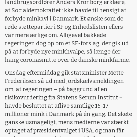
landbrugsordfører Anders Kronborg erklære,
at Socialdemokratiet ikke havde til hensigt at
forbyde minkavl i Danmark. Et ønske som de
røde støttepartier i SF og Enhedslisten ellers
var mere ærlige om. Alligevel bakkede
regeringen dog op om et SF-forslag, der gik ud
på at forbyde nye minkhvalpe, så længe der
hang coronasmitte over de danske minkfarme.
Onsdag eftermiddag gik statsminister Mette
Frederiksen så ud med jordskælvsmeldingen
om, at regeringen – på baggrund af en
risikovurdering fra Statens Serum Institut –
havde besluttet at aflive samtlige 15-17
millioner mink i Danmark på én gang. Det skete
ganske usmageligt, mens medierne var stærkt
optaget af præsidentvalget i USA, og man får