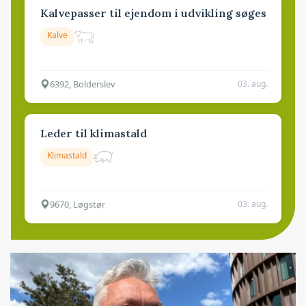
Kalvepasser til ejendom i udvikling søges
Kalve
6392, Bolderslev
03. aug.
Leder til klimastald
Klimastald
9670, Løgstør
03. aug.