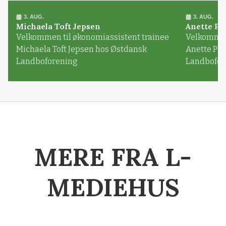
3. AUG.
3. AUG.
Michaela Toft Jepsen
Anette Pl
Velkommen til økonomiassistent trainee
Velkommen 
Michaela Toft Jepsen hos Østdansk
Anette Pl
Landboforening
Landbofor
MERE FRA L-
MEDIEHUS