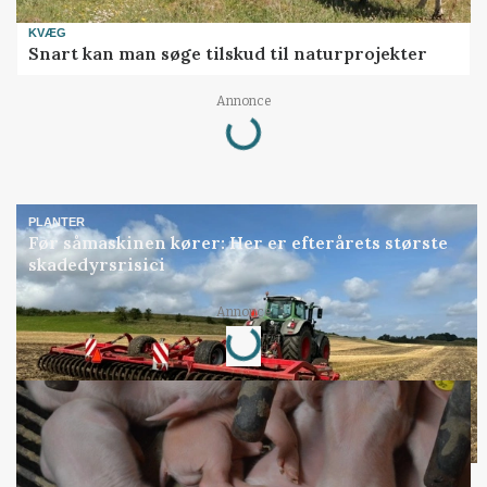
KVÆG
Snart kan man søge tilskud til naturprojekter
Loading...
Annonce
PLANTER
Før såmaskinen kører: Her er efterårets største
skadedyrsrisici
Loading...
Annonce