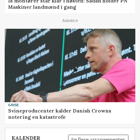
18 montører står klar i høsten: Sådan holder PN
Maskiner landmænd i gang
Annonce
GRISE
Svineproducenter kalder Danish Crowns
notering en katastrofe
KALENDER
Se flere arrangementer