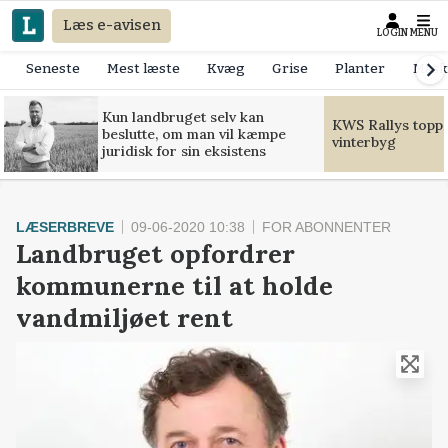
Læs e-avisen
LOGIN
MENU
Seneste
Mest læste
Kvæg
Grise
Planter
Mask
Kun landbruget selv kan
KWS Rallys toppe
beslutte, om man vil kæmpe
vinterbyg
juridisk for sin eksistens
LÆSERBREVE
09-06-2020 10:38
FOR ABONNENTER
Landbruget opfordrer
kommunerne til at holde
vandmiljøet rent