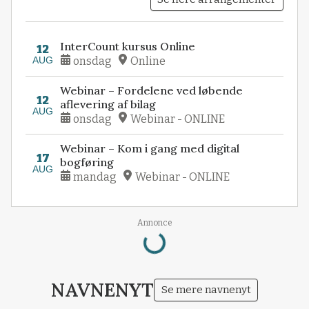
InterCount kursus Online
12
AUG
onsdag
Online
Webinar – Fordelene ved løbende
12
aflevering af bilag
AUG
onsdag
Webinar - ONLINE
Webinar – Kom i gang med digital
17
bogføring
AUG
mandag
Webinar - ONLINE
Loading...
Annonce
NAVNENYT
Se mere navnenyt