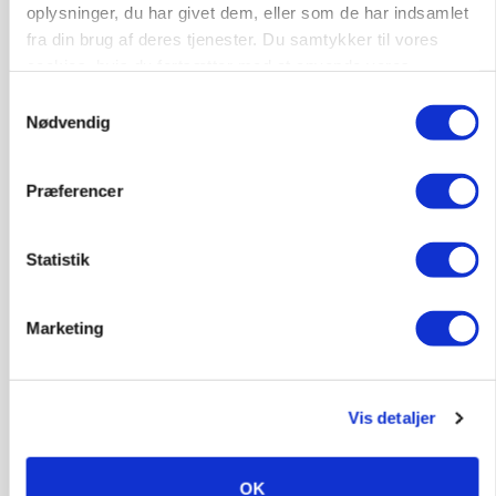
oplysninger, du har givet dem, eller som de har indsamlet
fra din brug af deres tjenester. Du samtykker til vores
cookies, hvis du fortsætter med at anvende vores
hjemmeside.
Samtykkevalg
Nødvendig
Præferencer
Statistik
POLITIK
»Nu stopper I«: Landbrugsdebattør og
Marketing
protestgruppe vil demonstrere mod ny
gødskningslov
Vis detaljer
OK