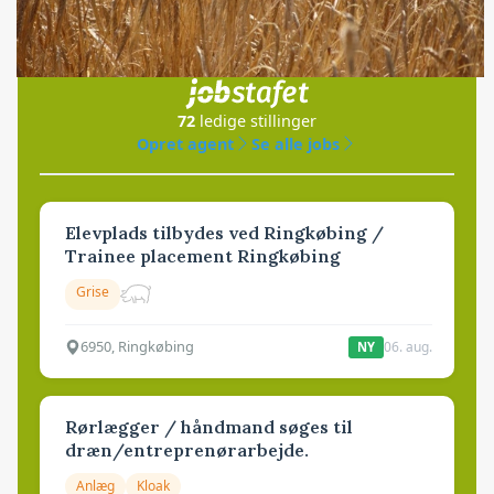
Jobs
i samarbejde med
72
ledige stillinger
Opret agent
Se alle jobs
Elevplads tilbydes ved Ringkøbing /
Trainee placement Ringkøbing
Grise
6950, Ringkøbing
06. aug.
NY
Rørlægger / håndmand søges til
dræn/entreprenørarbejde.
Anlæg
Kloak