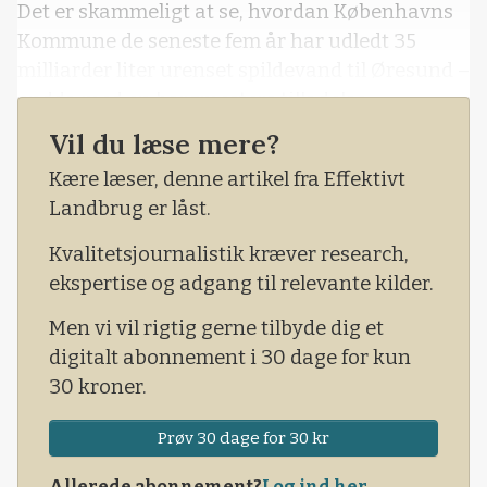
Det er skammeligt at se, hvordan Københavns
Kommune de seneste fem år har udledt 35
milliarder liter urenset spildevand til Øresund –
endda med en borgmesters tilladelse.
Vil du læse mere?
Det sker i alle kommuner, at der løber urenset,
spildevand ud i vandmiljøet. Både fordi det
Kære læser, denne artikel fra Effektivt
løber over, når det regner meget, og fordi
Landbrug er låst.
kommunen direkte pumper det ud.
Kvalitetsjournalistik kræver research,
ekspertise og adgang til relevante kilder.
Men vi vil rigtig gerne tilbyde dig et
digitalt abonnement i 30 dage for kun
30 kroner.
Prøv 30 dage for 30 kr
Allerede abonnement?
Log ind her