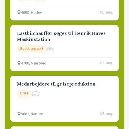
4690, Haslev
06. aug.
Lastbilchauffør søges til Henrik Haves
Maskinstation
Godstransport
4700, Næstved
03. aug.
Medarbejdere til griseproduktion
Grise
9681, Ranum
03. aug.