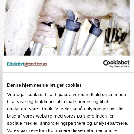
MARKED
Russisk mælkepris dykker 23 procent
Denne hjemmeside bruger cookies
Annonce
Vi bruger cookies til at tilpasse vores indhold og annoncer,
BUSINESS
til at vise dig funktioner til sociale medier og til at
Fra mark til mur: Byggeriet kan åbne nyt
analysere vores trafik. Vi deler også oplysninger om din
marked for biokul
brug af vores website med vores partnere inden for
Loading...
sociale medier, annonceringspartnere og analysepartnere.
Annonce
Vores partnere kan kombinere disse data med andre