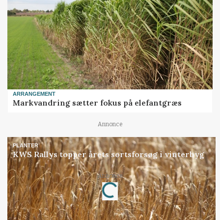
ARRANGEMENT
Markvandring sætter fokus på elefantgræs
Annonce
PLANTER
KWS Rallys topper årets sortsforsøg i vinterbyg
Annonce
Loading...