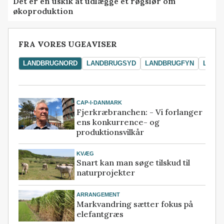
Det er en uskik at udlægge et røgslør om
økoproduktion
FRA VORES UGEAVISER
LANDBRUGNORD
LANDBRUGSYD
LANDBRUGFYN
LAND
CAP-I-DANMARK
Fjerkræbranchen: - Vi forlanger
ens konkurrence- og
produktionsvilkår
KVÆG
Snart kan man søge tilskud til
naturprojekter
ARRANGEMENT
Markvandring sætter fokus på
elefantgræs