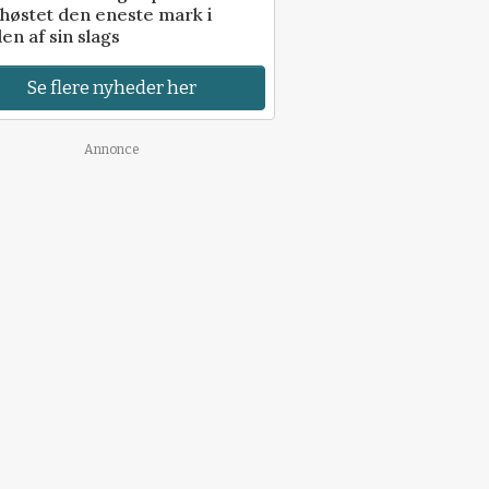
høstet den eneste mark i
en af sin slags
Se flere nyheder her
Annonce