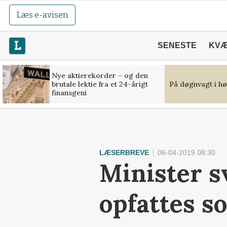
Læs e-avisen
SENESTE
KV
Nye aktierekorder – og den
brutale lektie fra et 24-årigt
På døgnvagt i hø
finansgeni
LÆSERBREVE
06-04-2019 08:30
Minister sv
opfattes s