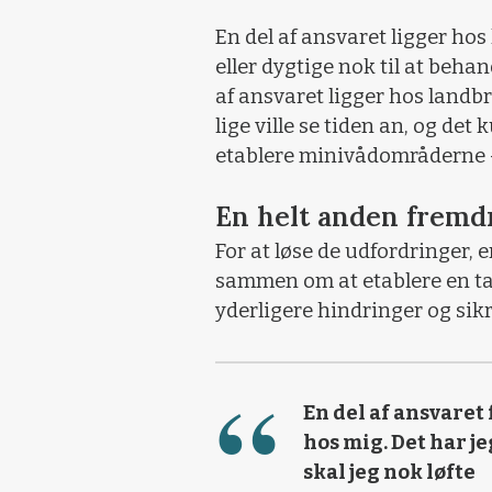
En del af ansvaret ligger ho
eller dygtige nok til at beh
af ansvaret ligger hos land
lige ville se tiden an, og det
etablere minivådområderne –
En helt anden fremdr
For at løse de udfordringer,
sammen om at etablere en tas
yderligere hindringer og sikre
En del af ansvaret 
hos mig. Det har je
skal jeg nok løfte