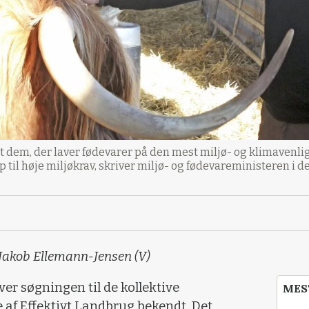
 dem, der laver fødevarer på den mest miljø- og klimavenlig
p til høje miljøkrav, skriver miljø- og fødevareministeren i d
 Jakob Ellemann-Jensen (V)
er søgningen til de kollektive
MES
re af Effektivt Landbrug bekendt. Det