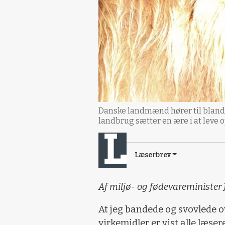
Danske landmænd hører til blandt
landbrug sætter en ære i at leve o
Læserbrev
Af miljø- og fødevareminister
At jeg bandede og svovlede ov
virkemidler er vist alle læse