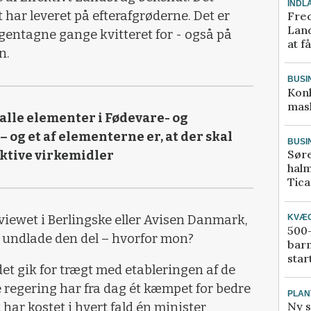
INDL
har leveret på efterafgrøderne. Det er
Fred
Land
gentagne gange kvitteret for - også på
at f
n.
BUSI
Kon
mask
 alle elementer i Fødevare- og
og et af elementerne er, at der skal
BUSI
Sør
ektive virkemidler
halm
Tic
viewet i Berlingske eller Avisen Danmark,
KVÆ
500-
t undlade den del – hvorfor mon?
bar
star
 det gik for trægt med etableringen af de
e regering har fra dag ét kæmpet for bedre
PLAN
Ny s
 har kostet i hvert fald én minister