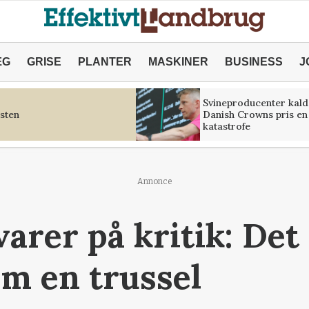
ÆG
GRISE
PLANTER
MASKINER
BUSINESS
J
Svineproducenter kald
sten
Danish Crowns pris en
katastrofe
Annonce
arer på kritik: Det 
om en trussel