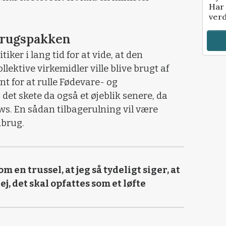
Har 
verd
dbrugspakken
iker i lang tid for at vide, at den
lektive virkemidler ville blive brugt af
 for at rulle Fødevare- og
det skete da også et øjeblik senere, da
s. En sådan tilbagerulning vil være
dbrug.
m en trussel, at jeg så tydeligt siger, at
ej, det skal opfattes som et løfte