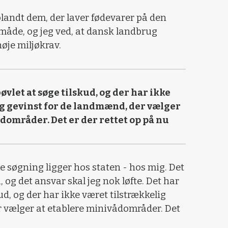
landt dem, der laver fødevarer på den
måde, og jeg ved, at dansk landbrug
 høje miljøkrav.
øvlet at søge tilskud, og der har ikke
ig gevinst for de landmænd, der vælger
dområder. Det er der rettet op på nu
ve søgning ligger hos staten - hos mig. Det
a, og det ansvar skal jeg nok løfte. Det har
ud, og der har ikke været tilstrækkelig
r vælger at etablere minivådområder. Det