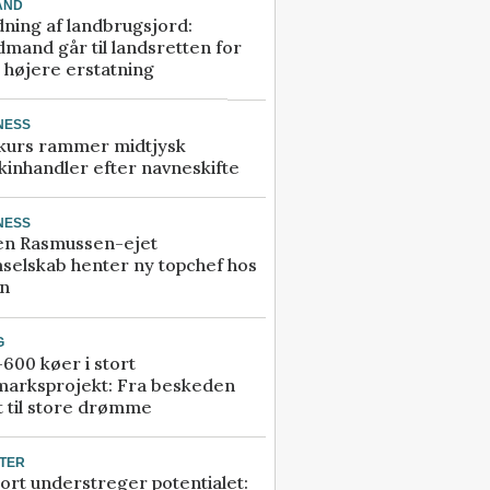
AND
ning af landbrugsjord:
mand går til landsretten for
å højere erstatning
NESS
kurs rammer midtjysk
inhandler efter navneskifte
NESS
en Rasmussen-ejet
selskab henter ny topchef hos
an
G
600 køer i stort
marksprojekt: Fra beskeden
t til store drømme
TER
ort understreger potentialet: