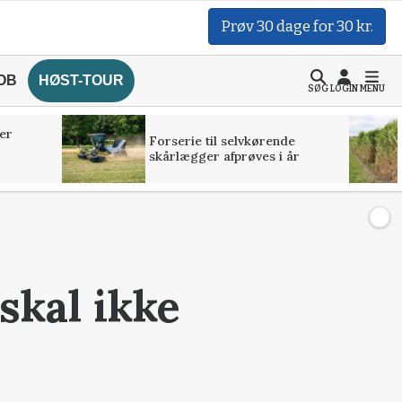
Prøv 30 dage for 30 kr.
OB
HØST-TOUR
SØG
LOGIN
MENU
er
Forserie til selvkørende
skårlægger afprøves i år
skal ikke