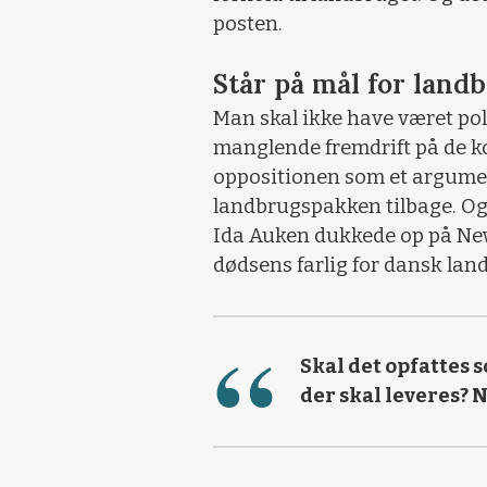
posten.
Står på mål for lan
Man skal ikke have været polit
manglende fremdrift på de kol
oppositionen som et argument
landbrugspakken tilbage. Og 
Ida Auken dukkede op på New
dødsens farlig for dansk lan
Skal det opfattes so
der skal leveres? N