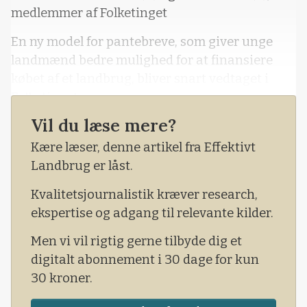
medlemmer af Folketinget
En ny model for pantebreve, som giver unge
landmænd bedre mulighed for at finansiere
købet af et landbrug, bliver snart vedtaget i
Folketinget.
Vil du læse mere?
Det er en af de gode nyheder fra Borgen, og den
er også et godt eksempel på, at det
Kære læser, denne artikel fra Effektivt
samarbejdende folkestyre fungerer i Danmark.
Landbrug er låst.
Et stort flertal blandt Folketingets partier vil
Kvalitetsjournalistik kræver research,
stemme ja til et sælgerpantebrev, som gør det
ekspertise og adgang til relevante kilder.
nemmere at l
Men vi vil rigtig gerne tilbyde dig et
digitalt abonnement i 30 dage for kun
30 kroner.