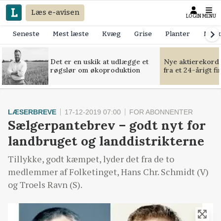
Læs e-avisen
LOGIN
MENU
Seneste
Mest læste
Kvæg
Grise
Planter
Mask
Det er en uskik at udlægge et
Nye aktierekorde
røgslør om økoproduktion
fra et 24-årigt f
LÆSERBREVE
17-12-2019 07:00
FOR ABONNENTER
Sælgerpantebrev – godt nyt for
landbruget og landdistrikterne
Tillykke, godt kæmpet, lyder det fra de to
medlemmer af Folketinget, Hans Chr. Schmidt (V)
og Troels Ravn (S).