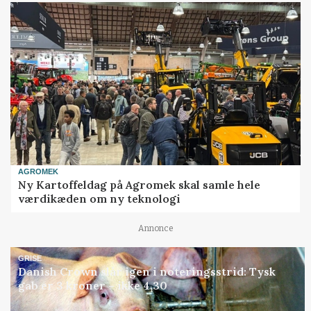
AGROMEK
Ny Kartoffeldag på Agromek skal samle hele
værdikæden om ny teknologi
Annonce
GRISE
Danish Crown slår igen i noteringsstrid: Tysk
gab er 3 kroner – ikke 4,30