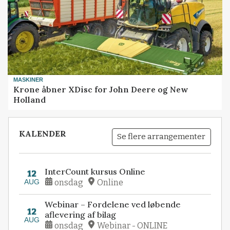
MASKINER
Krone åbner XDisc for John Deere og New
Holland
KALENDER
Se flere arrangementer
InterCount kursus Online
12
AUG
onsdag
Online
Webinar – Fordelene ved løbende
12
aflevering af bilag
AUG
onsdag
Webinar - ONLINE