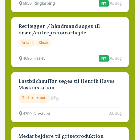
6950, Ringkøbing
06. aug.
NY
Rørlægger / håndmand søges til
dræn/entreprenørarbejde.
Anlæg
Kloak
4690, Haslev
06. aug.
NY
Lastbilchauffør søges til Henrik Haves
Maskinstation
Godstransport
4700, Næstved
03. aug.
Medarbejdere til griseproduktion