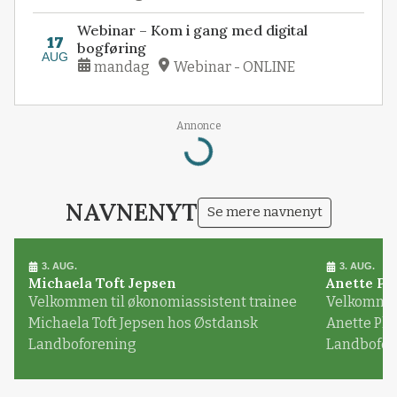
Webinar – Kom i gang med digital
17
bogføring
AUG
mandag
Webinar - ONLINE
Annonce
Loading...
NAVNENYT
Se mere navnenyt
3. AUG.
3. AUG.
Michaela Toft Jepsen
Anette Pl
Velkommen til økonomiassistent trainee
Velkommen 
Michaela Toft Jepsen hos Østdansk
Anette Pl
Landboforening
Landbofor