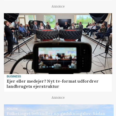
Annonce
BUSINESS
Ejer eller medejer? Nyt tv-format udfordrer
landbrugets ejerstruktur
Annonce
POLITIK
Folketinget behandler ny gødskningslov: Sådan