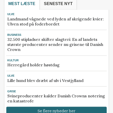
MEST LÆSTE
SENESTE NYT
ULVE
Landmand vågnede ved lyden af skrigende kvier:
Ulven stod på foderbordet
BUSINESS
32.500 stipladser skifter slagteri: En af landets
største producenter sender nu grisene til Danish
Crown
KULTUR
Herregård holder høstdag
ULVE
Lille hund blev dræbt af ulv i Vestjylland
GRISE
Svineproducenter kalder Danish Crowns notering
en katastrofe
Se flere nyheder her