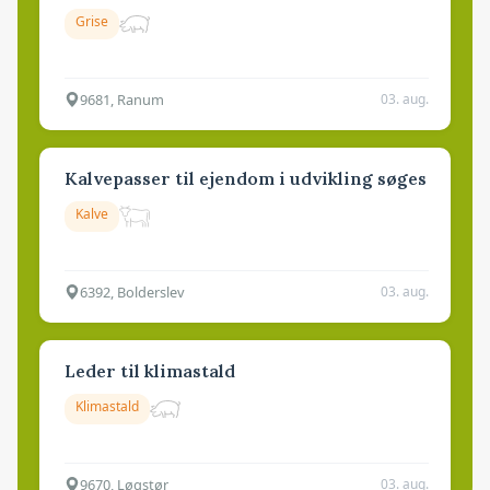
Grise
9681, Ranum
03. aug.
Kalvepasser til ejendom i udvikling søges
Kalve
6392, Bolderslev
03. aug.
Leder til klimastald
Klimastald
9670, Løgstør
03. aug.