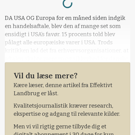
DA USA OG Europa for en måned siden indgik
en handelsaftale, blev den af mange set som
ensidigt i USA’s favør. 15 procents told blev
pålagt alle europæiske varer i USA. Trods
kritikken lød det fra erhvervsorganisationer, at
aftalen skabte mere ro og sikkerhed for danske
eksportører. Ordene kunne næsten være taget
Vil du læse mere?
ud af munden på EU-Kommissionens formand
og chefforhandler Ursula von der Leyen, der
Kære læser, denne artikel fra Effektivt
selv pointerede, at aftalen gav Europas
Landbrug er låst.
virksomheder »stabilitet og forudsigelighed«.
Kvalitetsjournalistik kræver research,
ekspertise og adgang til relevante kilder.
Men vi vil rigtig gerne tilbyde dig et
digitalt abonnement i 30 dage for kun