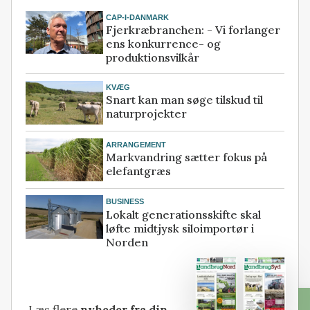
CAP-I-DANMARK
Fjerkræbranchen: - Vi forlanger
ens konkurrence- og
produktionsvilkår
KVÆG
Snart kan man søge tilskud til
naturprojekter
ARRANGEMENT
Markvandring sætter fokus på
elefantgræs
BUSINESS
Lokalt generationsskifte skal
løfte midtjysk siloimportør i
Norden
Læs flere
nyheder fra din