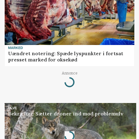
MARKED
Uændret notering: Spæde lyspunkter i fortsat
presset marked for oksekød
Annonce
Loading...
ULVE
Bekræftet: Sætter droner ind mod problemulv
Annonce
Loading...