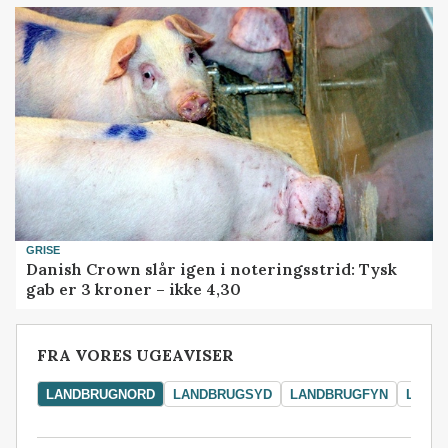
GRISE
Danish Crown slår igen i noteringsstrid: Tysk
gab er 3 kroner – ikke 4,30
FRA VORES UGEAVISER
LANDBRUGNORD
LANDBRUGSYD
LANDBRUGFYN
LAND