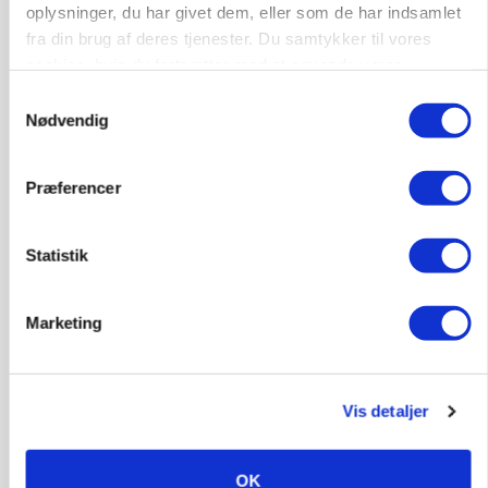
Annonce
oplysninger, du har givet dem, eller som de har indsamlet
fra din brug af deres tjenester. Du samtykker til vores
KVÆG
cookies, hvis du fortsætter med at anvende vores
Snart kan man søge tilskud til naturprojekter
hjemmeside.
Samtykkevalg
Nødvendig
Annonce
Loading...
Præferencer
Statistik
Marketing
Vis detaljer
PLANTER
Før såmaskinen kører: Her er efterårets største
OK