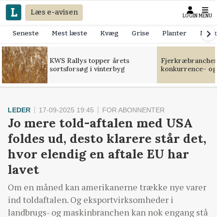
Læs e-avisen
LOGIN
MENU
Seneste
Mest læste
Kvæg
Grise
Planter
Mask
KWS Rallys topper årets
Fjerkræbranchen:
sortsforsøg i vinterbyg
konkurrence- og
LEDER
17-09-2025 19:45
FOR ABONNENTER
Jo mere told-aftalen med USA
foldes ud, desto klarere står det,
hvor elendig en aftale EU har
lavet
Om en måned kan amerikanerne trække nye varer
ind toldaftalen. Og eksportvirksomheder i
landbrugs- og maskinbranchen kan nok engang stå