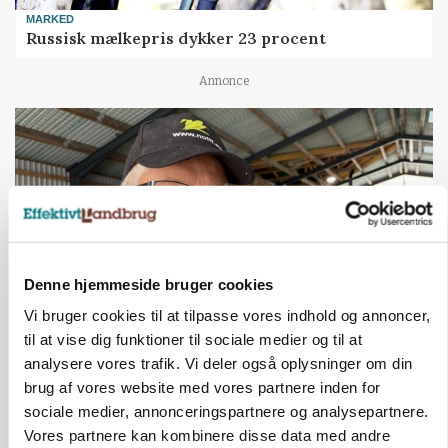
MARKED
Russisk mælkepris dykker 23 procent
Annonce
Denne hjemmeside bruger cookies
Vi bruger cookies til at tilpasse vores indhold og annoncer,
til at vise dig funktioner til sociale medier og til at
POLITIK
analysere vores trafik. Vi deler også oplysninger om din
»Nu stopper I«: Landbrugsdebattør og
brug af vores website med vores partnere inden for
protestgruppe vil demonstrere mod ny
gødskningslov
sociale medier, annonceringspartnere og analysepartnere.
Vores partnere kan kombinere disse data med andre