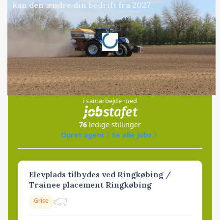
kan den ændre din bedrift fra 2027
Loading...
Annonce
Jobs
i samarbejde med
76
ledige stillinger
Opret agent
Se alle jobs
Elevplads tilbydes ved Ringkøbing /
Trainee placement Ringkøbing
Grise