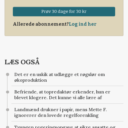
Prøv 30 dage for 30 kr
Allerede abonnement?
Log ind her
LÆS OGSÅ
Det er en uskik at udlægge et røgslør om
økoproduktion
Befriende, at topredaktør erkender, hun er
blevet klogere. Det kunne vi alle lære af
Landmænd drukner i papir, mens Mette F.
ignorerer den lovede regelforenkling
Tvungen regeringsopgave at sikre ansatte og