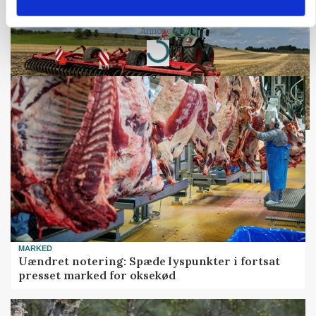
skadedyrsrisici
Annonce
Loading...
MARKED
Uændret notering: Spæde lyspunkter i fortsat
presset marked for oksekød