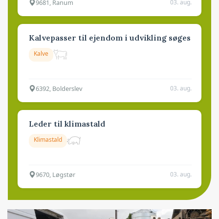
9681, Ranum
03. aug.
Kalvepasser til ejendom i udvikling søges
Kalve
6392, Bolderslev
03. aug.
Leder til klimastald
Klimastald
9670, Løgstør
03. aug.