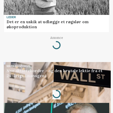
LEDER
Det er en uskik at udlægge et røgslør om
økoproduktion
Annonce
Loading...
MARKEDSFOKUS
Nye aktierekorder – og den brutale lektie fra et
24-årigt finansgeni
Annonce
Loading...