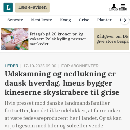
Læs e-avisen
LOGIN
MENU
Seneste
Mest læste
Kvæg
Grise
Planter
Mask
Prisgab på 20 kroner pr. kg
Rådgiver om DB-
vokser: Polsk kylling presser
give store bespa
markedet
LEDER
17-10-2025 09:00
FOR ABONNENTER
Udskamning og nedlukning er
dansk hverdag. Imens bygger
kineserne skyskrabere til grise
Hvis presset mod danske landmandsfamilier
fortsætter, kan det ikke udelukkes, at færre orker
at være fødevareproducent her i landet. Og så kan
vi jo ligesom med biler og solceller vende