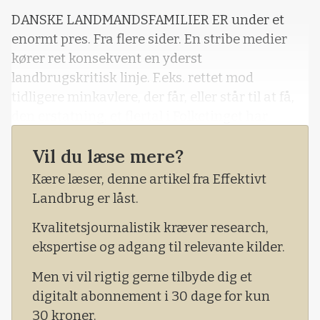
DANSKE LANDMANDSFAMILIER ER under et
enormt pres. Fra flere sider. En stribe medier
kører ret konsekvent en yderst
landbrugskritisk linje. F.eks. rettet mod
tidligere minkavlere, der får, eller står til at få,
den erstatning, et flertal i Folketinget har
besluttet, de er berettiget til. Men det er
Vil du læse mere?
åbenbart for galt for nogen. Og at tidligere
minkfolk bruger deres erstatning til af skifte
Kære læser, denne artikel fra Effektivt
bolig eller branche, de er tvunget til at forlade,
Landbrug er låst.
skal åbenbart også underkastes forargelsens
Kvalitetsjournalistik kræver research,
lys.
ekspertise og adgang til relevante kilder.
Men vi vil rigtig gerne tilbyde dig et
digitalt abonnement i 30 dage for kun
30 kroner.