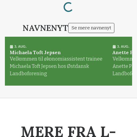
Loading...
NAVNENYT
Se mere navnenyt
3. AUG.
3. AUG.
Michaela Toft Jepsen
Anette Pl
Velkommen til økonomiassistent trainee
Velkommen 
Michaela Toft Jepsen hos Østdansk
Anette Pl
Landboforening
Landbofor
MERE FRA L-