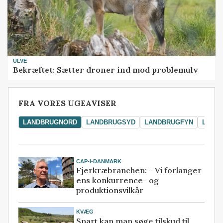
ULVE
Bekræftet: Sætter droner ind mod problemulv
FRA VORES UGEAVISER
LANDBRUGNORD
LANDBRUGSYD
LANDBRUGFYN
LAND
CAP-I-DANMARK
Fjerkræbranchen: - Vi forlanger
ens konkurrence- og
produktionsvilkår
KVÆG
Snart kan man søge tilskud til