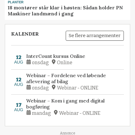
PLANTER
18 montører står klar i høsten: Sådan holder PN
Maskiner landmænd i gang
KALENDER
Se flere arrangementer
InterCount kursus Online
12
AUG
onsdag
Online
Webinar – Fordelene ved løbende
12
aflevering af bilag
AUG
onsdag
Webinar - ONLINE
Webinar – Kom i gang med digital
17
bogføring
AUG
mandag
Webinar - ONLINE
Annonce