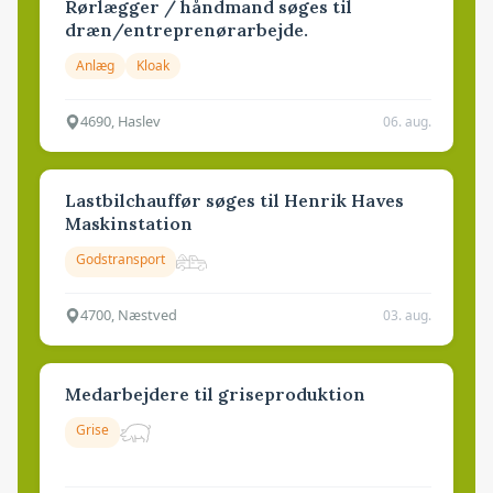
Rørlægger / håndmand søges til
dræn/entreprenørarbejde.
Anlæg
Kloak
4690, Haslev
06. aug.
Lastbilchauffør søges til Henrik Haves
Maskinstation
Godstransport
4700, Næstved
03. aug.
Medarbejdere til griseproduktion
Grise