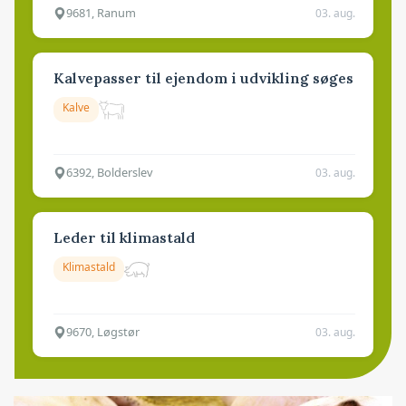
9681, Ranum
03. aug.
Kalvepasser til ejendom i udvikling søges
Kalve
6392, Bolderslev
03. aug.
Leder til klimastald
Klimastald
9670, Løgstør
03. aug.