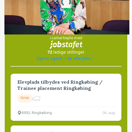
Loading...
Jobs
i samarbejde med
72
ledige stillinger
Opret agent
Se alle jobs
Elevplads tilbydes ved Ringkøbing /
Trainee placement Ringkøbing
Grise
6950, Ringkøbing
06. aug.