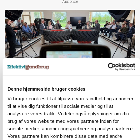
Annonce
BUSINESS
Denne hjemmeside bruger cookies
Ejer eller medejer? Nyt tv-format udfordrer
landbrugets ejerstruktur
Vi bruger cookies til at tilpasse vores indhold og annoncer,
til at vise dig funktioner til sociale medier og til at
Annonce
analysere vores trafik. Vi deler også oplysninger om din
brug af vores website med vores partnere inden for
MARKED
sociale medier, annonceringspartnere og analysepartnere.
Russisk mælkepris dykker 23 procent
Vores partnere kan kombinere disse data med andre