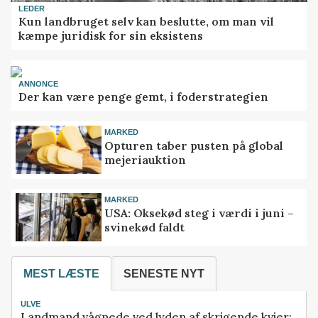
LEDER
Kun landbruget selv kan beslutte, om man vil
kæmpe juridisk for sin eksistens
ANNONCE
Der kan være penge gemt, i foderstrategien
MARKED
Opturen taber pusten på global
mejeriauktion
MARKED
USA: Oksekød steg i værdi i juni –
svinekød faldt
MEST LÆSTE
SENESTE NYT
ULVE
Landmand vågnede ved lyden af skrigende kvier: