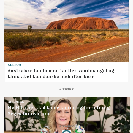
KULTUR
Australske landmænd tackler vandmangel og
klima: Det kan danske bedrifter lære
Annonce
BUSINESS
Ny HR-chef skal koble kultur og forretning i
Seges Innovation
Annonce