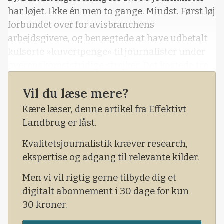
har løjet. Ikke én men to gange. Mindst. Først løj
forbundet over for avisbranchens
arbejdsgivere, og benægtede at have udbetalt
kulsorte »kuvertpenge« til journalister under
overenskomststridige strejker. Det kostede tre
millioner kroner i bod.
Vil du læse mere?
Kære læser, denne artikel fra Effektivt
Landbrug er låst.
Kvalitetsjournalistik kræver research,
ekspertise og adgang til relevante kilder.
Men vi vil rigtig gerne tilbyde dig et
digitalt abonnement i 30 dage for kun
30 kroner.