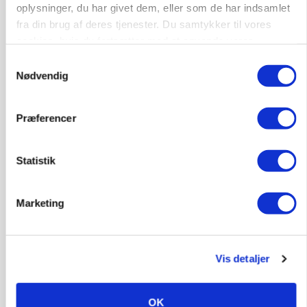
Loading...
oplysninger, du har givet dem, eller som de har indsamlet
Annonce
fra din brug af deres tjenester. Du samtykker til vores
cookies, hvis du fortsætter med at anvende vores
hjemmeside.
Samtykkevalg
Nødvendig
Præferencer
Statistik
Marketing
BUSINESS
Fra mark til mur: Byggeriet kan åbne nyt
marked for biokul
Vis detaljer
OK