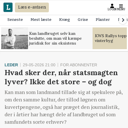
Læs e-avisen
LOGIN
MENU
Seneste
Mest læste
Kvæg
Grise
Planter
Mask
Kun landbruget selv kan
KWS Rallys toppe
beslutte, om man vil kæmpe
vinterbyg
juridisk for sin eksistens
LEDER
29-05-2026 21:00
FOR ABONNENTER
Hvad sker der, når statsmagten
lyver? Ikke det store – og dog
Kan man som landmand tillade sig at spekulere på,
om den samme kultur, der tillod løgnen om
kuvertpengene, også har præget den journalistik,
der i årtier har hængt dele af landbruget ud som
samfundets sorte erhverv?