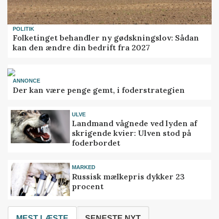
POLITIK
Folketinget behandler ny gødskningslov: Sådan
kan den ændre din bedrift fra 2027
ANNONCE
Der kan være penge gemt, i foderstrategien
ULVE
Landmand vågnede ved lyden af
skrigende kvier: Ulven stod på
foderbordet
MARKED
Russisk mælkepris dykker 23
procent
MEST LÆSTE
SENESTE NYT