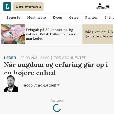
Læs e-avisen
LOGIN
MENU
Seneste
Mest læste
Kvæg
Grise
Planter
Mask
Prisgab på 20 kroner pr. kg
Rådgiver om DB-
vokser: Polsk kylling presser
give store bespa
markedet
LEDER
29-03-2021 21:00
FOR ABONNENTER
Når ungdom og erfaring går op i
en højere enhed
Jacob Lund-Larsen
Loading...
Annonce