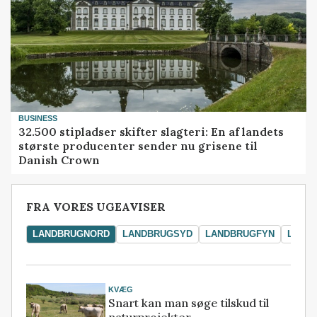
BUSINESS
32.500 stipladser skifter slagteri: En af landets
største producenter sender nu grisene til
Danish Crown
FRA VORES UGEAVISER
LANDBRUGNORD
LANDBRUGSYD
LANDBRUGFYN
LAND
KVÆG
Snart kan man søge tilskud til
naturprojekter