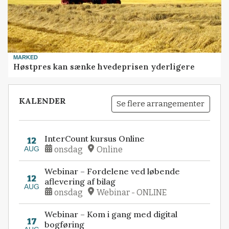
MARKED
Høstpres kan sænke hvedeprisen yderligere
KALENDER
Se flere arrangementer
InterCount kursus Online
12
AUG
onsdag
Online
Webinar – Fordelene ved løbende
12
aflevering af bilag
AUG
onsdag
Webinar - ONLINE
Webinar – Kom i gang med digital
17
bogføring