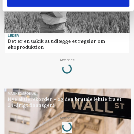
LEDER
Det er en uskik at udlægge et røgslør om
økoproduktion
Annonce
Loading...
MARKEDSFOKUS
Nye aktierekorder – og den brutale lektie fra et
24-årigt finansgeni
Annonce
Loading...