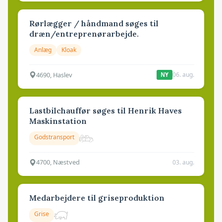
Rørlægger / håndmand søges til
dræn/entreprenørarbejde.
Anlæg
Kloak
4690, Haslev
06. aug.
NY
Lastbilchauffør søges til Henrik Haves
Maskinstation
Godstransport
4700, Næstved
03. aug.
Medarbejdere til griseproduktion
Grise