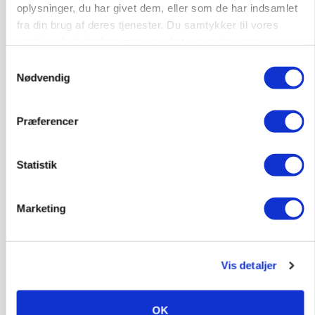
oplysninger, du har givet dem, eller som de har indsamlet
fra din brug af deres tjenester. Du samtykker til vores
cookies, hvis du fortsætter med at anvende vores
hjemmeside.
Samtykkevalg
Nødvendig
Præferencer
Statistik
ULVE
Bekræftet: Sætter droner ind mod problemulv
Marketing
Vis detaljer
OK