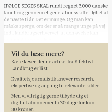
IFØLGE SEGES SKAL rundt regnet 3.000 danske
landbrug gennem et generationsskifte i løbet af
de næste ti år. Det er mange. Og man kan
måske spørge, om der er så mange unge på vej
ind i landbrugserhvervet, at den øvelse kan
gennemføres i praksis.
Vil du læse mere?
Kære læser, denne artikel fra Effektivt
Landbrug er låst.
Kvalitetsjournalistik kræver research,
ekspertise og adgang til relevante kilder.
Men vi vil rigtig gerne tilbyde dig et
digitalt abonnement i 30 dage for kun
30 kroner.