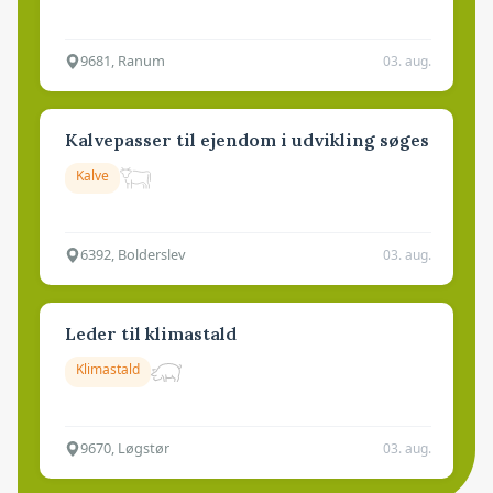
9681, Ranum
03. aug.
Kalvepasser til ejendom i udvikling søges
Kalve
6392, Bolderslev
03. aug.
Leder til klimastald
Klimastald
9670, Løgstør
03. aug.