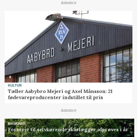
Annonce
KULTUR
Tæller Aabybro Mejeri og Axel Månsson: 21
fødevareproducenter indstillet til pris
Annonce
MASKINER
Forserie til selvkørende skårlægger afprøves i år