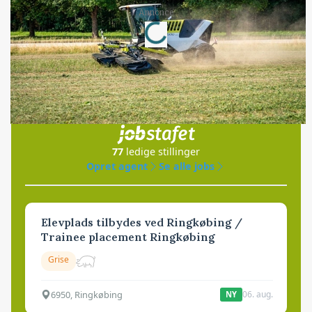
Loading...
Annonce
Jobs
i samarbejde med
77
ledige stillinger
Opret agent
Se alle jobs
Elevplads tilbydes ved Ringkøbing /
Trainee placement Ringkøbing
Grise
6950, Ringkøbing
06. aug.
NY