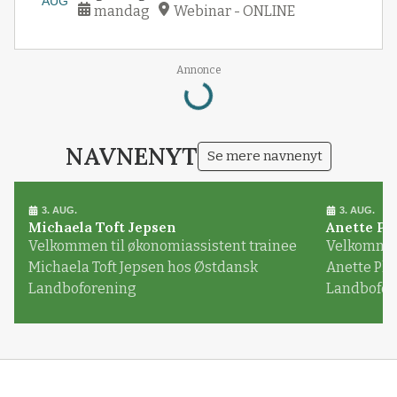
AUG
mandag
Webinar - ONLINE
Annonce
Loading...
NAVNENYT
Se mere navnenyt
3. AUG.
3. AUG.
Michaela Toft Jepsen
Anette Pl
Velkommen til økonomiassistent trainee
Velkommen 
Michaela Toft Jepsen hos Østdansk
Anette Pl
Landboforening
Landbofor