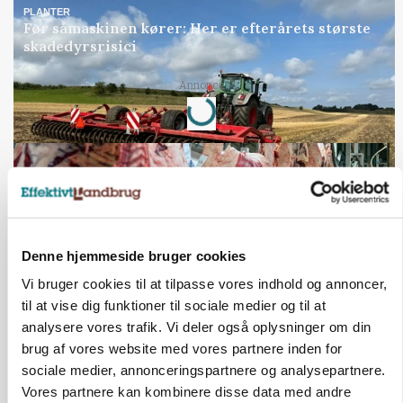
PLANTER
Før såmaskinen kører: Her er efterårets største
skadedyrsrisici
Annonce
Loading...
Denne hjemmeside bruger cookies
Vi bruger cookies til at tilpasse vores indhold og annoncer,
til at vise dig funktioner til sociale medier og til at
analysere vores trafik. Vi deler også oplysninger om din
brug af vores website med vores partnere inden for
MARKED
sociale medier, annonceringspartnere og analysepartnere.
Uændret notering: Spæde lyspunkter i fortsat
Vores partnere kan kombinere disse data med andre
presset marked for oksekød