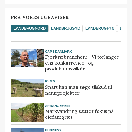
FRA VORES UGEAVISER
LANDBRUGNORD
LANDBRUGSYD
LANDBRUGFYN
LAND
CAP-I-DANMARK
Fjerkræbranchen: - Vi forlanger
ens konkurrence- og
produktionsvilkår
KVÆG
Snart kan man søge tilskud til
naturprojekter
ARRANGEMENT
Markvandring sætter fokus på
elefantgræs
BUSINESS