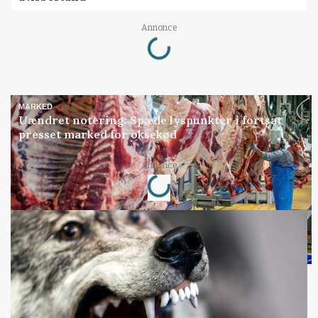
Loading...
Annonce
MARKED
Uændret notering: Spæde lyspunkter i fortsat
presset marked for oksekød
Loading...
Annonce