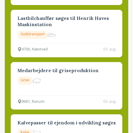
Lastbilchauffør søges til Henrik Haves
Maskinstation
Godstransport
4700, Næstved
03. aug.
Medarbejdere til griseproduktion
Grise
9681, Ranum
03. aug.
Kalvepasser til ejendom i udvikling søges
Kalve