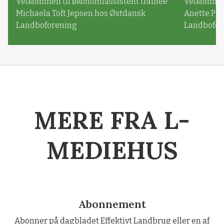
Velkommen til økonomiassistent trainee
Velkommen 
Michaela Toft Jepsen hos Østdansk
Anette Pl
Landboforening
Landbofor
MERE FRA L-
MEDIEHUS
Abonnement
Abonner på dagbladet Effektivt Landbrug eller en af