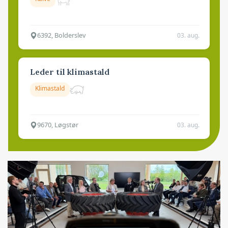
6392, Bolderslev
03. aug.
Leder til klimastald
Klimastald
9670, Løgstør
03. aug.