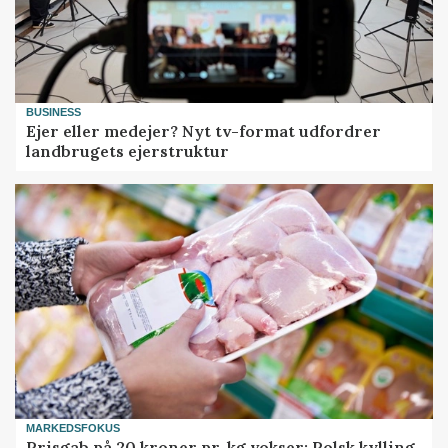
BUSINESS
Ejer eller medejer? Nyt tv-format udfordrer
landbrugets ejerstruktur
MARKEDSFOKUS
Prisgab på 20 kroner pr. kg vokser: Polsk kylling