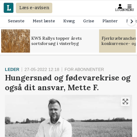
Læs e-avisen
LOGIN
MENU
Seneste
Mest læste
Kvæg
Grise
Planter
Mask
KWS Rallys topper årets
Fjerkræbranchen:
sortsforsøg i vinterbyg
konkurrence- og
LEDER
27-05-2022 12:18
FOR ABONNENTER
Hungersnød og fødevarekrise og
også dit ansvar, Mette F.