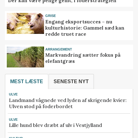
Der kan være penge gemt, i foderstrategien
GRISE
Engang eksportsucces – nu
kulturhistorie: Gammel sæd kan
redde truet race
ARRANGEMENT
Markvandring sætter fokus på
elefantgræs
MEST LÆSTE
SENESTE NYT
ULVE
Landmand vågnede ved lyden af skrigende kvier:
Ulven stod på foderbordet
ULVE
Lille hund blev dræbt af ulv i Vestjylland