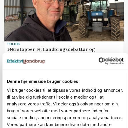
POLITIK
»Nu stopper I«: Landbrugsdebattør og
protestgruppe vil demonstrere mod ny
gødskningslov
Annonce
Denne hjemmeside bruger cookies
POLITIK
Vi bruger cookies til at tilpasse vores indhold og annoncer,
Folketinget behandler ny gødskningslov: Sådan
kan den ændre din bedrift fra 2027
til at vise dig funktioner til sociale medier og til at
Loading...
analysere vores trafik. Vi deler også oplysninger om din
Annonce
brug af vores website med vores partnere inden for
sociale medier, annonceringspartnere og analysepartnere.
Vores partnere kan kombinere disse data med andre