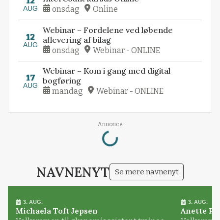
12
AUG
onsdag
Online
Webinar – Fordelene ved løbende
12
aflevering af bilag
AUG
onsdag
Webinar - ONLINE
Webinar – Kom i gang med digital
17
bogføring
AUG
mandag
Webinar - ONLINE
Loading...
Annonce
NAVNENYT
Se mere navnenyt
3. AUG.
3. AUG.
Michaela Toft Jepsen
Anette Pl