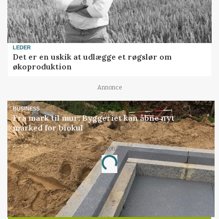
LEDER
Det er en uskik at udlægge et røgslør om
økoproduktion
Annonce
BUSINESS
Fra mark til mur: Byggeriet kan åbne nyt
marked for biokul
Annonce
Loading...
Jobs