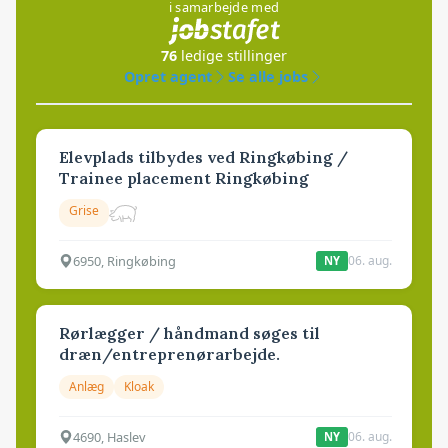
i samarbejde med
76
ledige stillinger
Opret agent
Se alle jobs
Elevplads tilbydes ved Ringkøbing /
Trainee placement Ringkøbing
Grise
6950, Ringkøbing
06. aug.
NY
Rørlægger / håndmand søges til
dræn/entreprenørarbejde.
Anlæg
Kloak
4690, Haslev
06. aug.
NY