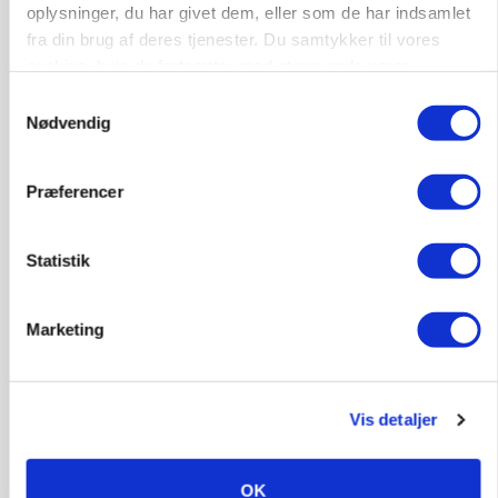
oplysninger, du har givet dem, eller som de har indsamlet
fra din brug af deres tjenester. Du samtykker til vores
cookies, hvis du fortsætter med at anvende vores
hjemmeside.
Samtykkevalg
Nødvendig
Præferencer
Statistik
KVÆG
Snart kan man søge tilskud til naturprojekter
Marketing
Vis detaljer
OK