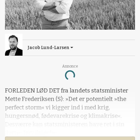
Jacob Lund-Larsen
Annonce
Loading...
FORLEDEN LØD DET fra landets statsminister
Mette Frederiksen (S): »Det er potentielt »the
perfect storm« vi kigger ind i med krig,
hungersnød, fødevarekrise og klimakrise«.
Desværre kan statsministeren have ret i sin
dystre forudsigelse.