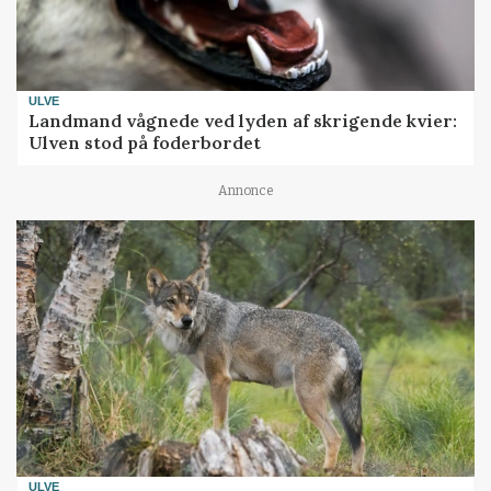
ULVE
Landmand vågnede ved lyden af skrigende kvier:
Ulven stod på foderbordet
Annonce
ULVE