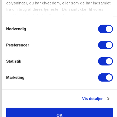
Loading...
oplysninger, du har givet dem, eller som de har indsamlet
fra din brug af deres tjenester. Du samtykker til vores
cookies, hvis du fortsætter med at anvende vores
hjemmeside.
Samtykkevalg
Nødvendig
Præferencer
Statistik
KVÆG
Snart kan man søge tilskud til naturprojekter
Marketing
Vis detaljer
OK