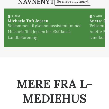
NAVNENYT
Se mere navnenyt
3. AUG.
3. AUG.
Michaela Toft Jepsen
Anette Pl
Velkommen til økonomiassistent trainee
Velkommen 
Michaela Toft Jepsen hos Østdansk
Anette Pl
Landboforening
Landbofor
MERE FRA L-
MEDIEHUS