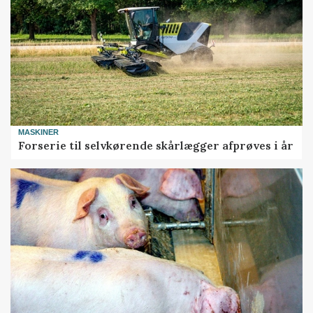
MASKINER
Forserie til selvkørende skårlægger afprøves i år