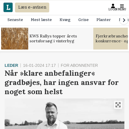
Læs e-avisen
LOGIN
MENU
Seneste
Mest læste
Kvæg
Grise
Planter
Mask
KWS Rallys topper årets
Fjerkræbranchen:
sortsforsøg i vinterbyg
konkurrence- og
LEDER
16-01-2024 17:17
FOR ABONNENTER
Når »klare anbefalinger«
gradbøjes, har ingen ansvar for
noget som helst