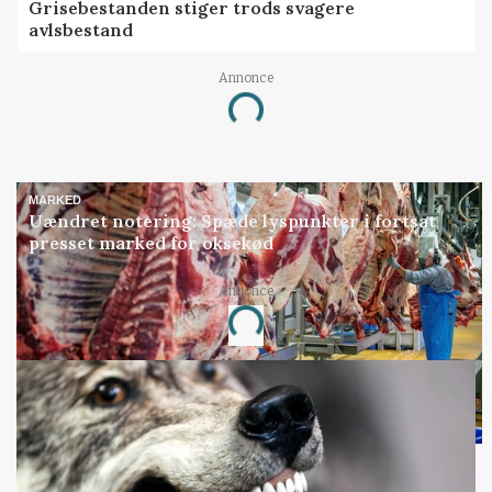
Grisebestanden stiger trods svagere
avlsbestand
Annonce
Loading...
MARKED
Uændret notering: Spæde lyspunkter i fortsat
presset marked for oksekød
Annonce
Loading...