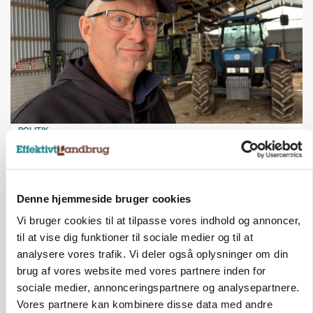
POLITIK
»Nu stopper I«: Landbrugsdebattør og
protestgruppe vil demonstrere mod ny
gødskningslov
Denne hjemmeside bruger cookies
Annonce
Vi bruger cookies til at tilpasse vores indhold og annoncer,
POLITIK
til at vise dig funktioner til sociale medier og til at
Folketinget behandler ny gødskningslov: Sådan
analysere vores trafik. Vi deler også oplysninger om din
kan den ændre din bedrift fra 2027
brug af vores website med vores partnere inden for
sociale medier, annonceringspartnere og analysepartnere.
Annonce
Vores partnere kan kombinere disse data med andre