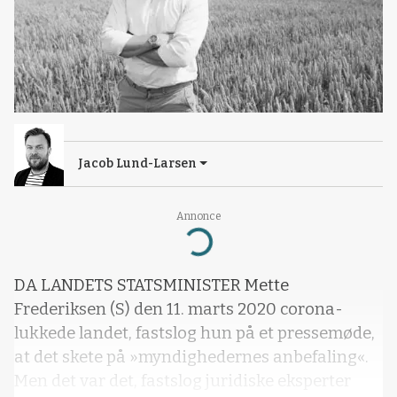
Jacob Lund-Larsen
Annonce
Loading...
DA LANDETS STATSMINISTER Mette
Frederiksen (S) den 11. marts 2020 corona-
lukkede landet, fastslog hun på et pressemøde,
at det skete på »myndighedernes anbefaling«.
Men det var det, fastslog juridiske eksperter