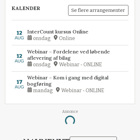
KALENDER
Se flere arrangementer
InterCount kursus Online
12
AUG
onsdag
Online
Webinar – Fordelene ved løbende
12
aflevering af bilag
AUG
onsdag
Webinar - ONLINE
Webinar – Kom i gang med digital
17
bogføring
AUG
mandag
Webinar - ONLINE
Annonce
Loading...