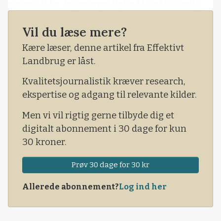
senere, ikke. Ingen myndighed havde nemlig
»anbefalet« en nedlukning. Senere besluttede
Vil du læse mere?
regeringen med statsministeren for bordenden
som bekendt, at alle mink i Danmark skulle
Kære læser, denne artikel fra Effektivt
slagtes. Det sagde statsministeren på et
Landbrug er låst.
pressemøde 4. november 2020. Meldingen kom
Kvalitetsjournalistik kræver research,
som bekendt, uden at statsmin
ekspertise og adgang til relevante kilder.
Men vi vil rigtig gerne tilbyde dig et
digitalt abonnement i 30 dage for kun
30 kroner.
Prøv 30 dage for 30 kr
Allerede abonnement?
Log ind her