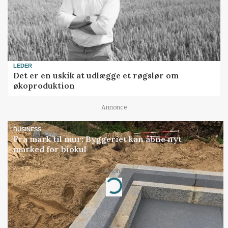
LEDER
Det er en uskik at udlægge et røgslør om
økoproduktion
Annonce
BUSINESS
Fra mark til mur: Byggeriet kan åbne nyt
marked for biokul
Annonce
Loading...