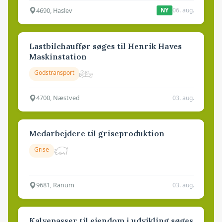
4690, Haslev
06. aug.
NY
Lastbilchauffør søges til Henrik Haves
Maskinstation
Godstransport
4700, Næstved
03. aug.
Medarbejdere til griseproduktion
Grise
9681, Ranum
03. aug.
Kalvepasser til ejendom i udvikling søges