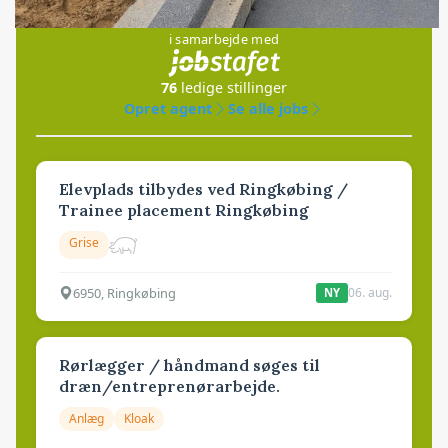
Jobs
i samarbejde med
76
ledige stillinger
Opret agent
Se alle jobs
Elevplads tilbydes ved Ringkøbing /
Trainee placement Ringkøbing
Grise
6950, Ringkøbing
06. aug.
NY
Rørlægger / håndmand søges til
dræn/entreprenørarbejde.
Anlæg
Kloak