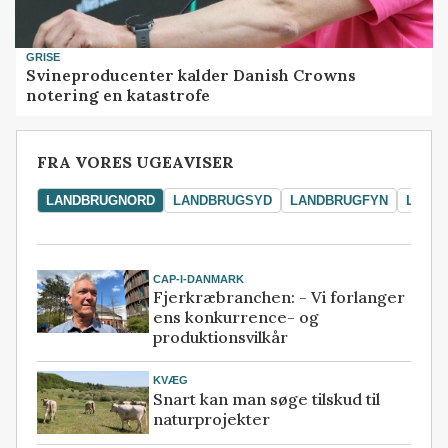
GRISE
Svineproducenter kalder Danish Crowns
notering en katastrofe
FRA VORES UGEAVISER
LANDBRUGNORD
LANDBRUGSYD
LANDBRUGFYN
LAND
CAP-I-DANMARK
Fjerkræbranchen: - Vi forlanger
ens konkurrence- og
produktionsvilkår
KVÆG
Snart kan man søge tilskud til
naturprojekter