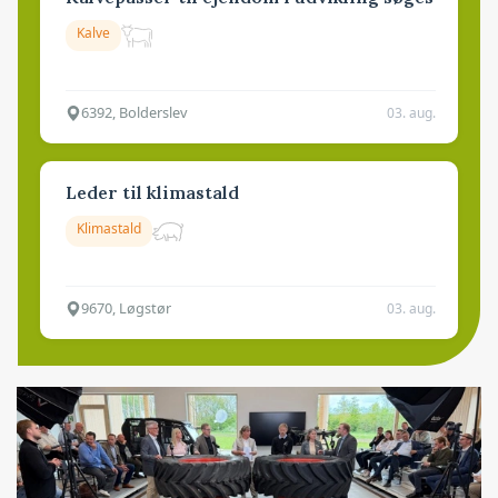
Kalve
6392, Bolderslev
03. aug.
Leder til klimastald
Klimastald
9670, Løgstør
03. aug.