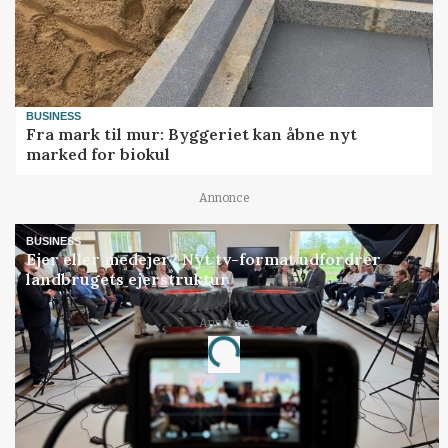
BUSINESS
Fra mark til mur: Byggeriet kan åbne nyt
marked for biokul
Annonce
BUSINESS
Ejer eller medejer? Nyt tv-format udfordrer
landbrugets ejerstruktur
Annonce
Loading...
Jobs