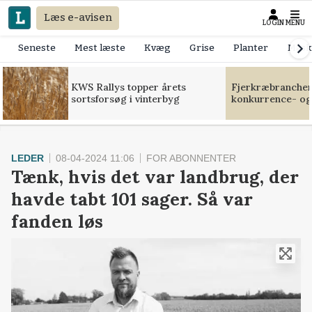
Læs e-avisen
LOGIN
MENU
Seneste
Mest læste
Kvæg
Grise
Planter
Mask
KWS Rallys topper årets
Fjerkræbranchen:
sortsforsøg i vinterbyg
konkurrence- og
LEDER
08-04-2024 11:06
FOR ABONNENTER
Tænk, hvis det var landbrug, der
havde tabt 101 sager. Så var
fanden løs