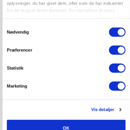
oplysninger, du har givet dem, eller som de har indsamlet
fra din brug af deres tjenester. Du samtykker til vores
cookies, hvis du fortsætter med at anvende vores
hjemmeside.
Samtykkevalg
Nødvendig
Præferencer
Statistik
PLANTER
Før såmaskinen kører: Her er efterårets største
skadedyrsrisici
Marketing
Vis detaljer
OK