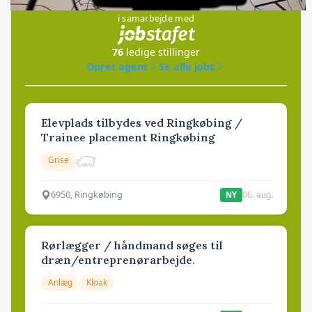
i samarbejde med
76
ledige stillinger
Opret agent
Se alle jobs
Elevplads tilbydes ved Ringkøbing /
Trainee placement Ringkøbing
Grise
6950, Ringkøbing
06. aug.
NY
Rørlægger / håndmand søges til
dræn/entreprenørarbejde.
Anlæg
Kloak