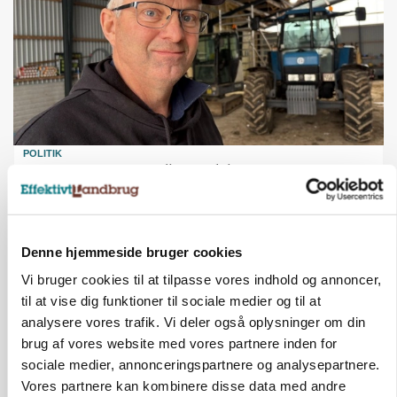
POLITIK
»Nu stopper I«: Landbrugsdebattør og
protestgruppe vil demonstrere mod ny
gødskningslov
Annonce
Denne hjemmeside bruger cookies
Vi bruger cookies til at tilpasse vores indhold og annoncer,
KVÆG
Snart kan man søge tilskud til naturprojekter
til at vise dig funktioner til sociale medier og til at
analysere vores trafik. Vi deler også oplysninger om din
Loading...
Annonce
brug af vores website med vores partnere inden for
sociale medier, annonceringspartnere og analysepartnere.
Vores partnere kan kombinere disse data med andre