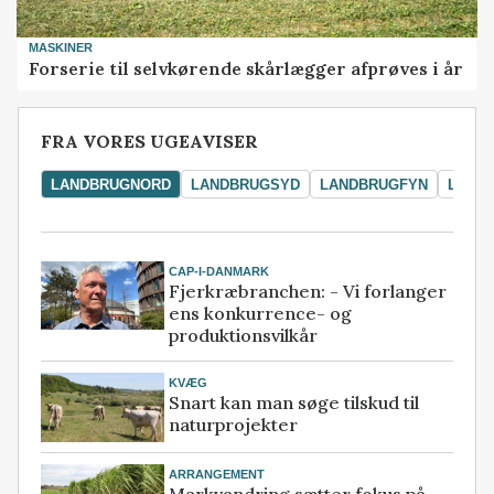
MASKINER
Forserie til selvkørende skårlægger afprøves i år
FRA VORES UGEAVISER
LANDBRUGNORD
LANDBRUGSYD
LANDBRUGFYN
LAND
CAP-I-DANMARK
Fjerkræbranchen: - Vi forlanger
ens konkurrence- og
produktionsvilkår
KVÆG
Snart kan man søge tilskud til
naturprojekter
ARRANGEMENT
Markvandring sætter fokus på