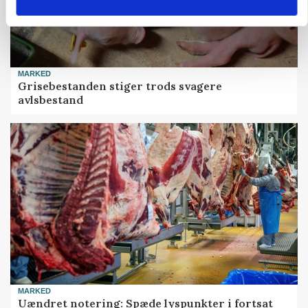
MARKED
Grisebestanden stiger trods svagere
avlsbestand
MARKED
Uændret notering: Spæde lyspunkter i fortsat