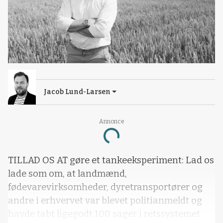
Jacob Lund-Larsen
Annonce
Loading...
TILLAD OS AT gøre et tankeeksperiment: Lad os
lade som om, at landmænd,
fødevarevirksomheder, dyretransportører og
andre i erhvervet var blevet politianmeldt og
havde tabt ligegodt 100 sager i retssystemet