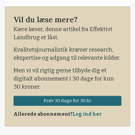
hos et enkelt advokatkontor de seneste to et
halvt års tid. Mon det havde givet genlyd i
Vil du læse mere?
Mediedanmark og hos
dyreværnsorganisationer? Og mon der var
Kære læser, denne artikel fra Effektivt
politikere, som var blevet stillet til ansvar, og
Landbrug er låst.
andre politikere, som havde set deres snit til at
Kvalitetsjournalistik kræver research,
kræve stramninger for landbrugets
ekspertise og adgang til relevante kilder.
»hensynsløs
Men vi vil rigtig gerne tilbyde dig et
digitalt abonnement i 30 dage for kun
30 kroner.
Prøv 30 dage for 30 kr
Allerede abonnement?
Log ind her