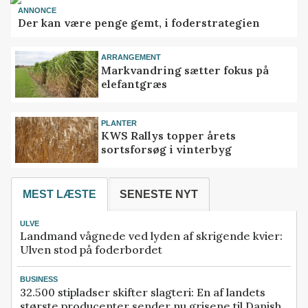
ANNONCE
Der kan være penge gemt, i foderstrategien
ARRANGEMENT
Markvandring sætter fokus på
elefantgræs
PLANTER
KWS Rallys topper årets
sortsforsøg i vinterbyg
MEST LÆSTE
SENESTE NYT
ULVE
Landmand vågnede ved lyden af skrigende kvier:
Ulven stod på foderbordet
BUSINESS
32.500 stipladser skifter slagteri: En af landets
største producenter sender nu grisene til Danish