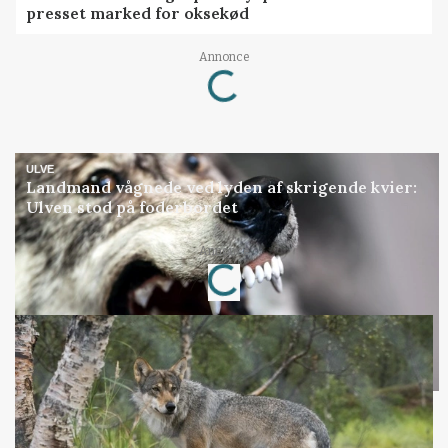
presset marked for oksekød
Loading...
Annonce
ULVE
Landmand vågnede ved lyden af skrigende kvier:
Ulven stod på foderbordet
Loading...
Annonce