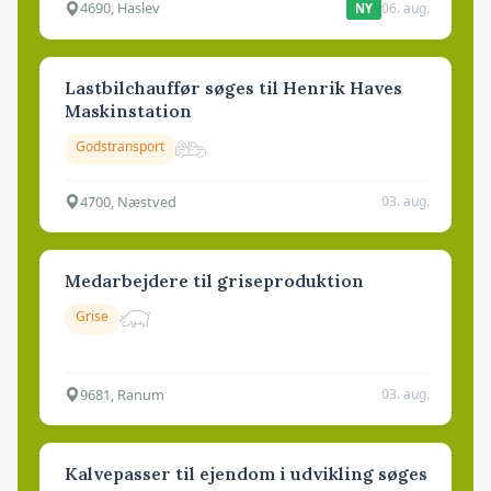
4690, Haslev
06. aug.
NY
Lastbilchauffør søges til Henrik Haves
Maskinstation
Godstransport
4700, Næstved
03. aug.
Medarbejdere til griseproduktion
Grise
9681, Ranum
03. aug.
Kalvepasser til ejendom i udvikling søges