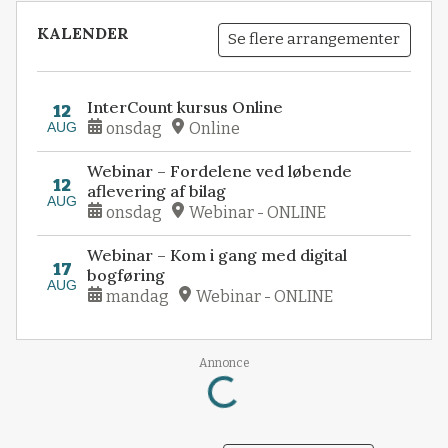
KALENDER
Se flere arrangementer
InterCount kursus Online
12
AUG
onsdag
Online
Webinar – Fordelene ved løbende
12
aflevering af bilag
AUG
onsdag
Webinar - ONLINE
Webinar – Kom i gang med digital
17
bogføring
AUG
mandag
Webinar - ONLINE
Loading...
Annonce