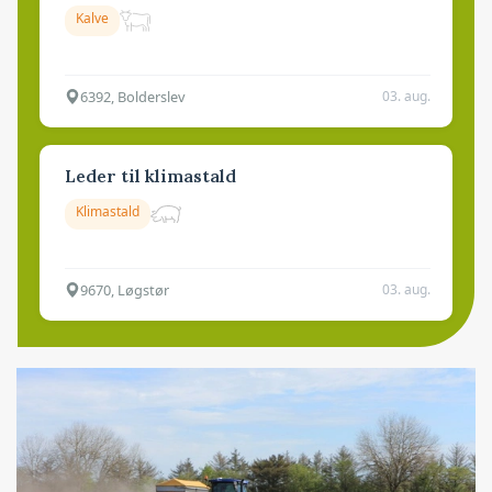
Kalve
6392, Bolderslev
03. aug.
Leder til klimastald
Klimastald
9670, Løgstør
03. aug.