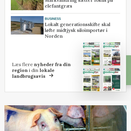
elefantgræs
BUSINESS
Lokalt generationsskifte skal
løfte midtjysk siloimportør i
Norden
Læs flere
nyheder fra din
region
i din
lokale
landbrugsavis