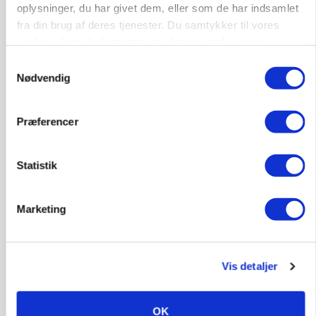
oplysninger, du har givet dem, eller som de har indsamlet
fra din brug af deres tjenester. Du samtykker til vores
cookies, hvis du fortsætter med at anvende vores
hjemmeside.
Samtykkevalg
Nødvendig
GRISE
Præferencer
Danish Crown slår igen i noteringsstrid: Tysk
gab er 3 kroner – ikke 4,30
Statistik
Marketing
Vis detaljer
OK