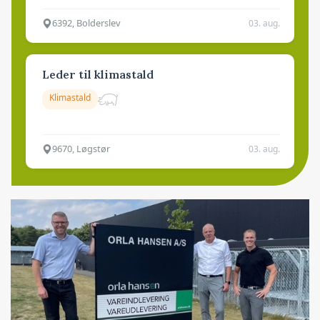
6392, Bolderslev
03. aug.
Leder til klimastald
Klimastald
9670, Løgstør
03. aug.