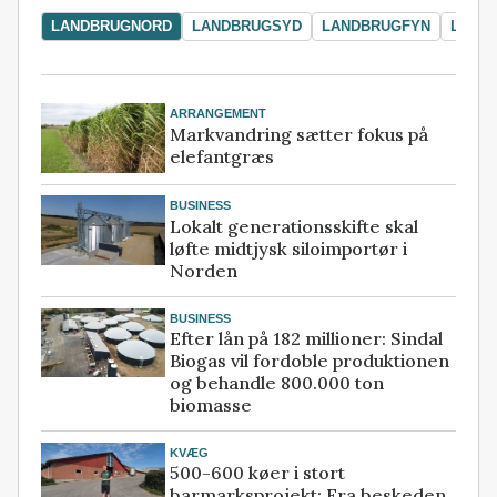
LANDBRUGNORD
LANDBRUGSYD
LANDBRUGFYN
LAND
ARRANGEMENT
Markvandring sætter fokus på
elefantgræs
BUSINESS
Lokalt generationsskifte skal
løfte midtjysk siloimportør i
Norden
BUSINESS
Efter lån på 182 millioner: Sindal
Biogas vil fordoble produktionen
og behandle 800.000 ton
biomasse
KVÆG
500-600 køer i stort
barmarksprojekt: Fra beskeden