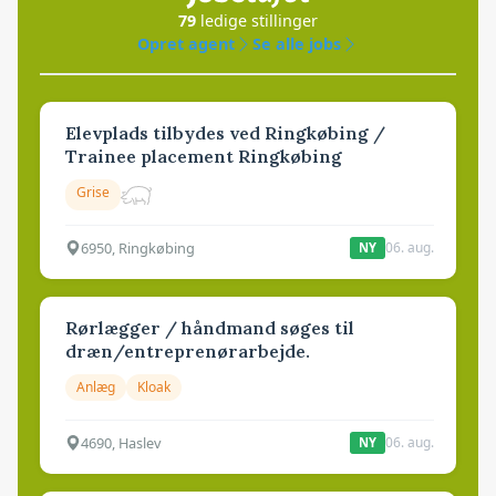
79
ledige stillinger
Opret agent
Se alle jobs
Elevplads tilbydes ved Ringkøbing /
Trainee placement Ringkøbing
Grise
6950, Ringkøbing
06. aug.
NY
Rørlægger / håndmand søges til
dræn/entreprenørarbejde.
Anlæg
Kloak
4690, Haslev
06. aug.
NY