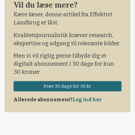
Vil du læse mere?
Modstandere. Ovenikøbet modstandere, der
føler sig hævet over loven i deres kamp for at
Kære læser, denne artikel fra Effektivt
skabe et i deres øjne bedre samfund.
Landbrug er låst.
Kvalitetsjournalistik kræver research,
ekspertise og adgang til relevante kilder.
Men vi vil rigtig gerne tilbyde dig et
digitalt abonnement i 30 dage for kun
30 kroner.
Prøv 30 dage for 30 kr
Allerede abonnement?
Log ind her