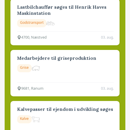
Lastbilchauffør søges til Henrik Haves
Maskinstation
Godstransport
4700, Næstved
03. aug.
Medarbejdere til griseproduktion
Grise
9681, Ranum
03. aug.
Kalvepasser til ejendom i udvikling søges
Kalve