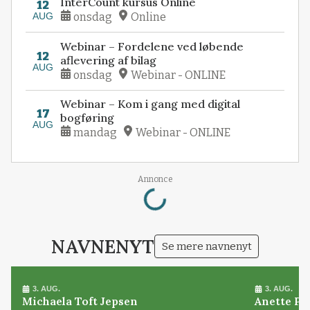
InterCount kursus Online
12
AUG
onsdag
Online
Webinar – Fordelene ved løbende
12
aflevering af bilag
AUG
onsdag
Webinar - ONLINE
Webinar – Kom i gang med digital
17
bogføring
AUG
mandag
Webinar - ONLINE
Loading...
Annonce
NAVNENYT
Se mere navnenyt
3. AUG.
3. AUG.
Michaela Toft Jepsen
Anette Pl