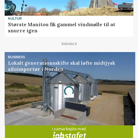
KULTUR
Største Manitou fik gammel vindmølle til at
snurre igen
Annonce
BUSINESS
Lokalt generationsskifte skal løfte midtjysk
siloimportør i Norden
Annonce
Loading...
Jobs
i samarbejde med