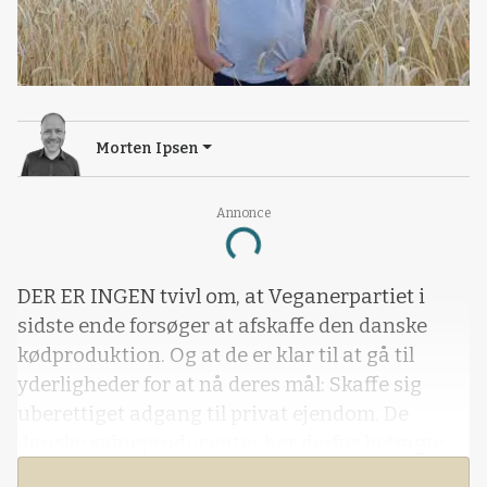
Morten Ipsen
Annonce
Loading...
DER ER INGEN tvivl om, at Veganerpartiet i
sidste ende forsøger at afskaffe den danske
kødproduktion. Og at de er klar til at gå til
yderligheder for at nå deres mål: Skaffe sig
uberettiget adgang til privat ejendom. De
danske svineproducenter bør derfor betragte
folkene i Veganerpartiet som det, de er: