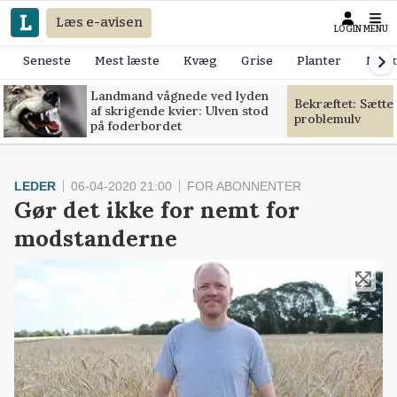
Læs e-avisen
LOGIN
MENU
Seneste
Mest læste
Kvæg
Grise
Planter
Mask
Landmand vågnede ved lyden
Bekræftet: Sætte
af skrigende kvier: Ulven stod
problemulv
på foderbordet
LEDER
06-04-2020 21:00
FOR ABONNENTER
Gør det ikke for nemt for
modstanderne