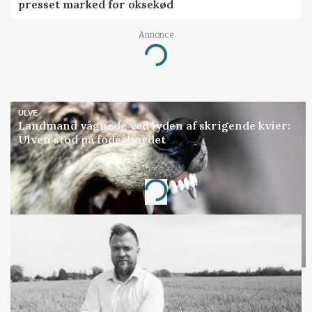
presset marked for oksekød
Annonce
Loading...
ULVE
Landmand vågnede ved lyden af skrigende kvier:
Ulven stod på foderbordet
Annonce
Loading...