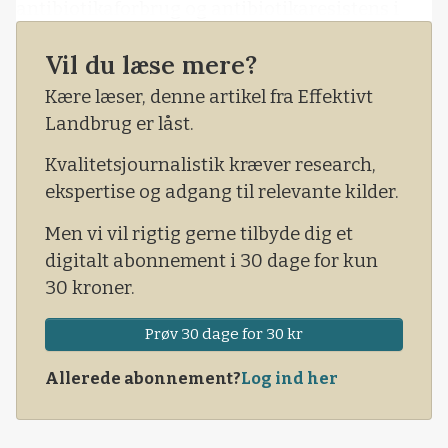
antibiotikaforbrug og antibiotikaresistens i
landets svinestalde.
Vil du læse mere?
FAKTA ER, AT antibiotikaforbruget er faldet lige
Kære læser, denne artikel fra Effektivt
siden 2009. Det er langt fra det indtryk, man får
Landbrug er låst.
i danske medier eller når man hører en
politiker udtale sig. Igen og igen f
Kvalitetsjournalistik kræver research,
ekspertise og adgang til relevante kilder.
Men vi vil rigtig gerne tilbyde dig et
digitalt abonnement i 30 dage for kun
30 kroner.
Prøv 30 dage for 30 kr
Allerede abonnement?
Log ind her