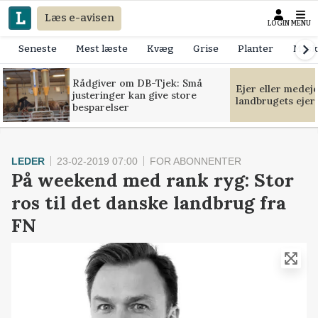
Læs e-avisen
LOGIN
MENU
Seneste
Mest læste
Kvæg
Grise
Planter
Mask
Rådgiver om DB-Tjek: Små
Ejer eller medej
justeringer kan give store
landbrugets ejer
besparelser
LEDER
23-02-2019 07:00
FOR ABONNENTER
På weekend med rank ryg: Stor
ros til det danske landbrug fra
FN