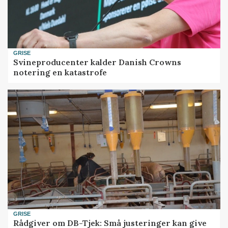
GRISE
Svineproducenter kalder Danish Crowns
notering en katastrofe
GRISE
Rådgiver om DB-Tjek: Små justeringer kan give