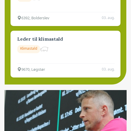
6392, Bolderslev
03. aug.
Leder til klimastald
Klimastald
9670, Løgstør
03. aug.