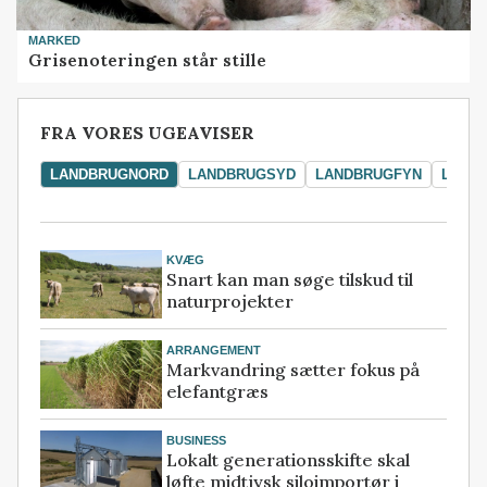
MARKED
Grisenoteringen står stille
FRA VORES UGEAVISER
LANDBRUGNORD
LANDBRUGSYD
LANDBRUGFYN
LAND
KVÆG
Snart kan man søge tilskud til
naturprojekter
ARRANGEMENT
Markvandring sætter fokus på
elefantgræs
BUSINESS
Lokalt generationsskifte skal
løfte midtjysk siloimportør i