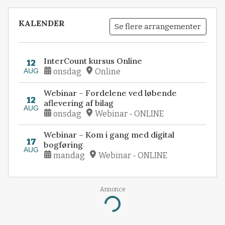
KALENDER
Se flere arrangementer
InterCount kursus Online
12
AUG
onsdag
Online
Webinar – Fordelene ved løbende
12
aflevering af bilag
AUG
onsdag
Webinar - ONLINE
Webinar – Kom i gang med digital
17
bogføring
AUG
mandag
Webinar - ONLINE
Annonce
Loading...