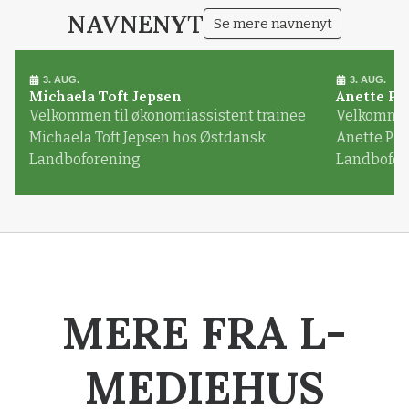
NAVNENYT
Se mere navnenyt
3. AUG.
3. AUG.
Michaela Toft Jepsen
Anette Pl
Velkommen til økonomiassistent trainee
Velkommen 
Michaela Toft Jepsen hos Østdansk
Anette Pl
Landboforening
Landbofor
MERE FRA L-
MEDIEHUS