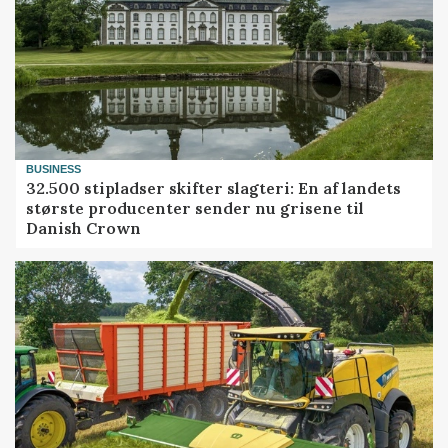
BUSINESS
32.500 stipladser skifter slagteri: En af landets
største producenter sender nu grisene til
Danish Crown