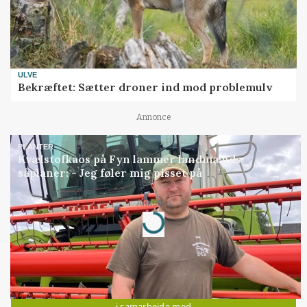
ULVE
Bekræftet: Sætter droner ind mod problemulv
Annonce
PLANTER
Kvælstofkaos på Fyn lammer landmænds
såplaner: - Jeg føler mig pisset på
Loading...
Annonce
Jobs
i samarbejde med