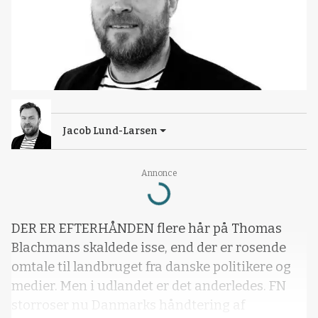
Jacob Lund-Larsen
Loading...
Annonce
DER ER EFTERHÅNDEN flere hår på Thomas
Blachmans skaldede isse, end der er rosende
omtale til landbruget fra danske politikere og
medier. Men i udlandet er det anderledes. FN
storroser nu Danmarks håndtering af