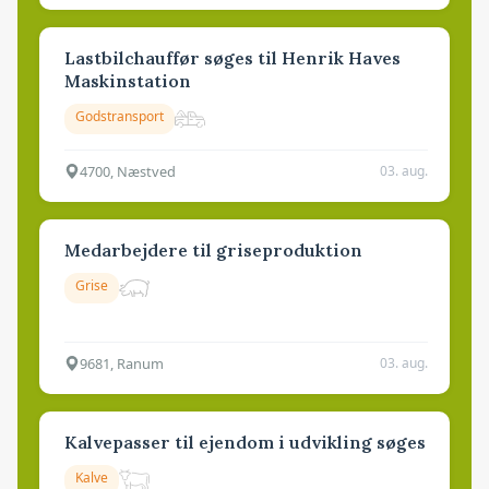
Lastbilchauffør søges til Henrik Haves
Maskinstation
Godstransport
4700, Næstved
03. aug.
Medarbejdere til griseproduktion
Grise
9681, Ranum
03. aug.
Kalvepasser til ejendom i udvikling søges
Kalve