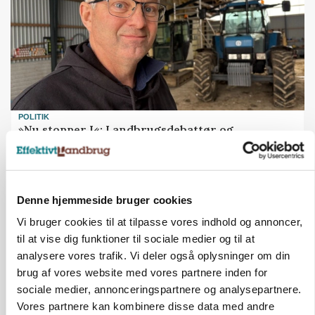
POLITIK
»Nu stopper I«: Landbrugsdebattør og
protestgruppe vil demonstrere mod ny
gødskningslov
Annonce
Denne hjemmeside bruger cookies
POLITIK
Vi bruger cookies til at tilpasse vores indhold og annoncer,
Folketinget behandler ny gødskningslov: Sådan
til at vise dig funktioner til sociale medier og til at
kan den ændre din bedrift fra 2027
analysere vores trafik. Vi deler også oplysninger om din
brug af vores website med vores partnere inden for
Annonce
sociale medier, annonceringspartnere og analysepartnere.
Loading...
Vores partnere kan kombinere disse data med andre