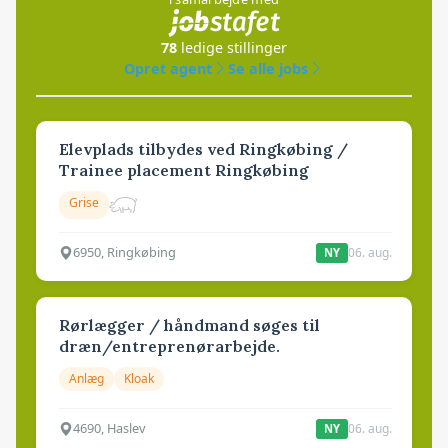
78
ledige stillinger
Opret agent
Se alle jobs
Elevplads tilbydes ved Ringkøbing /
Trainee placement Ringkøbing
Grise
6950, Ringkøbing
06. aug.
NY
Rørlægger / håndmand søges til
dræn/entreprenørarbejde.
Anlæg
Kloak
4690, Haslev
06. aug.
NY