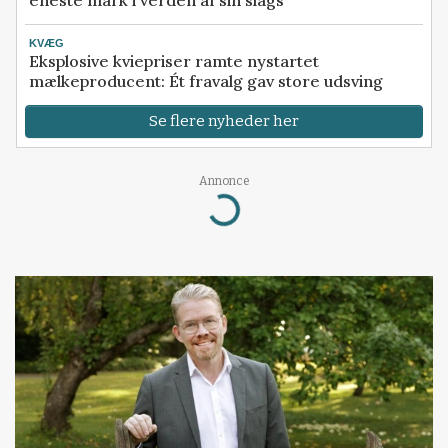
eneste mark i verden af sin slags
KVÆG
Eksplosive kviepriser ramte nystartet
mælkeproducent: Ét fravalg gav store udsving
Se flere nyheder her
Annonce
Loading...