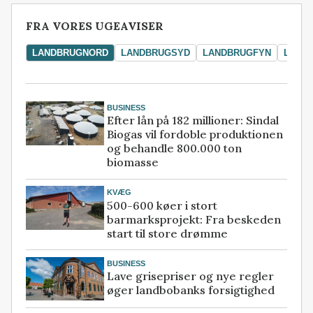
FRA VORES UGEAVISER
LANDBRUGNORD
LANDBRUGSYD
LANDBRUGFYN
LAND
BUSINESS
Efter lån på 182 millioner: Sindal
Biogas vil fordoble produktionen
og behandle 800.000 ton
biomasse
KVÆG
500-600 køer i stort
barmarksprojekt: Fra beskeden
start til store drømme
BUSINESS
Lave grisepriser og nye regler
øger landbobanks forsigtighed