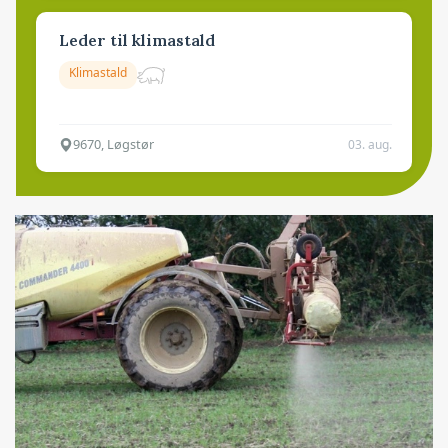
Leder til klimastald
Klimastald
9670, Løgstør
03. aug.