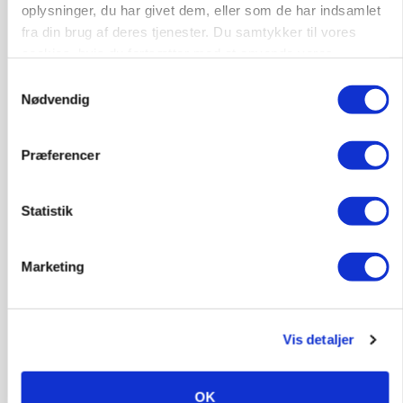
oplysninger, du har givet dem, eller som de har indsamlet
fra din brug af deres tjenester. Du samtykker til vores
BUSINESS
Efter fire årtier: Familieejet vestjysk producent
cookies, hvis du fortsætter med at anvende vores
af staldinventar får ny medejer
hjemmeside.
Samtykkevalg
Nødvendig
Annonce
KULTUR
Præferencer
Største Manitou fik gammel vindmølle til at
snurre igen
Statistik
Annonce
Loading...
Marketing
Vis detaljer
OK