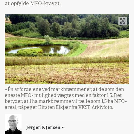
at opfylde MFO-kravet.
- Én af fordelene ved markbræmmer er, at de som den
eneste MFO- mulighed vægtes med en faktor 1,5. Det
betyder, at 1 ha markbræmme vil tælle som 1,5 ha MFO-
areal, påpeger Kirsten Elkjær fra VKST. Arkivfoto.
Jørgen P. Jensen