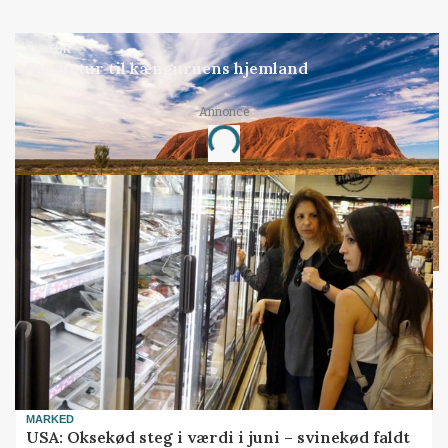
KULTUR
Studietur til kænguruens hjemland
Annonce
Loading...
MARKED
USA: Oksekød steg i værdi i juni – svinekød faldt