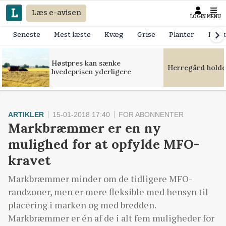
Læs e-avisen
LOGIN
MENU
Seneste
Mest læste
Kvæg
Grise
Planter
Mask
Høstpres kan sænke
Herregård holde
hvedeprisen yderligere
ARTIKLER
15-01-2018 17:40
FOR ABONNENTER
Markbræmmer er en ny
mulighed for at opfylde MFO-
kravet
Markbræmmer minder om de tidligere MFO-
randzoner, men er mere fleksible med hensyn til
placering i marken og med bredden.
Markbræmmer er én af de i alt fem muligheder for