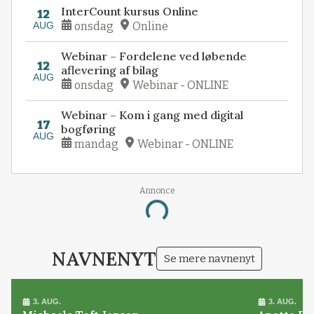
InterCount kursus Online
12
AUG
onsdag
Online
Webinar – Fordelene ved løbende
12
aflevering af bilag
AUG
onsdag
Webinar - ONLINE
Webinar – Kom i gang med digital
17
bogføring
AUG
mandag
Webinar - ONLINE
Annonce
Loading...
NAVNENYT
Se mere navnenyt
3. AUG.
3. AUG.