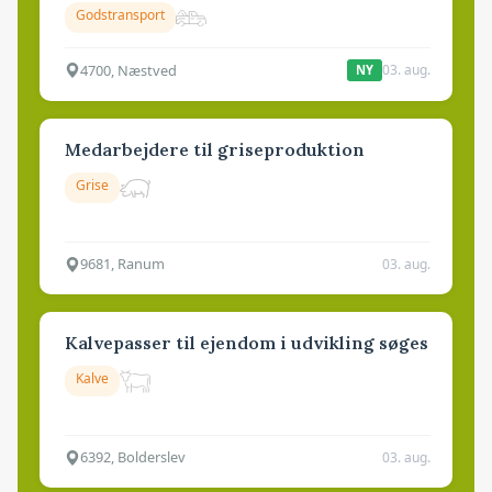
Godstransport
4700, Næstved
03. aug.
NY
Medarbejdere til griseproduktion
Grise
9681, Ranum
03. aug.
Kalvepasser til ejendom i udvikling søges
Kalve
6392, Bolderslev
03. aug.