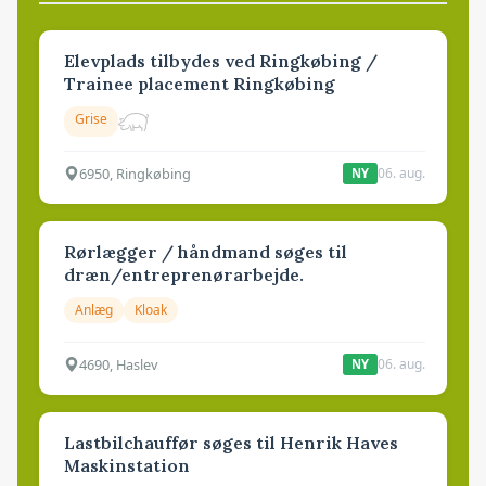
Elevplads tilbydes ved Ringkøbing /
Trainee placement Ringkøbing
Grise
6950, Ringkøbing
06. aug.
NY
Rørlægger / håndmand søges til
dræn/entreprenørarbejde.
Anlæg
Kloak
4690, Haslev
06. aug.
NY
Lastbilchauffør søges til Henrik Haves
Maskinstation