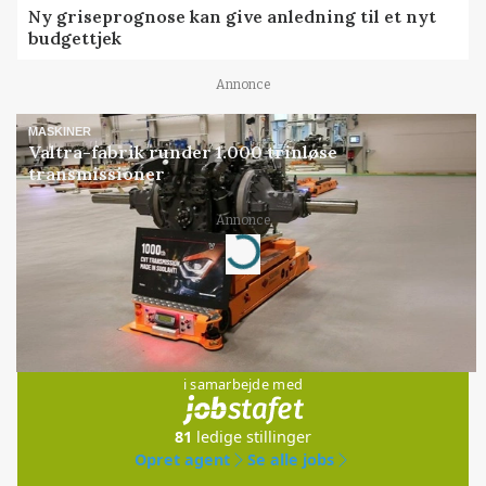
Ny griseprognose kan give anledning til et nyt
budgettjek
Annonce
MASKINER
Valtra-fabrik runder 1.000 trinløse
transmissioner
Annonce
Loading...
Jobs
i samarbejde med
81
ledige stillinger
Opret agent
Se alle jobs