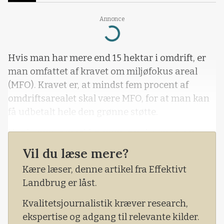
Annonce
Loading...
Hvis man har mere end 15 hektar i omdrift, er
man omfattet af kravet om miljøfokus areal
(MFO). Kravet er, at mindst fem procent af
omdriftsarealet skal være MFO, for at man kan
få udbetalt hele den grønne støtte.
Her kommer markbræmmer ind som en ny
mulighed for at opfylde MFO-kravet.
Vil du læse mere?
Det oplyser specialkonsulent Kirsten Elkjær fra
Kære læser, denne artikel fra Effektivt
planteavlsrådgivningen i VKST.
Landbrug er låst.
Kvalitetsjournalistik kræver research,
ekspertise og adgang til relevante kilder.