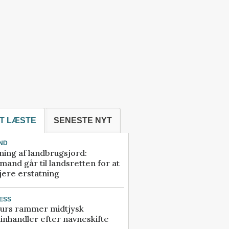
T LÆSTE
SENESTE NYT
ND
ning af landbrugsjord:
and går til landsretten for at
jere erstatning
ESS
urs rammer midtjysk
inhandler efter navneskifte