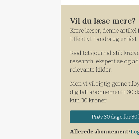
tolden bliver, men der er ing
blive skadet, siger hun til me
Vil du læse mere?
Kære læser, denne artikel 
Effektivt Landbrug er låst.
Kvalitetsjournalistik kræv
research, ekspertise og ad
relevante kilder.
Men vi vil rigtig gerne tilb
digitalt abonnement i 30 d
kun 30 kroner.
Prøv 30 dage for 30 
Allerede abonnement?
Log