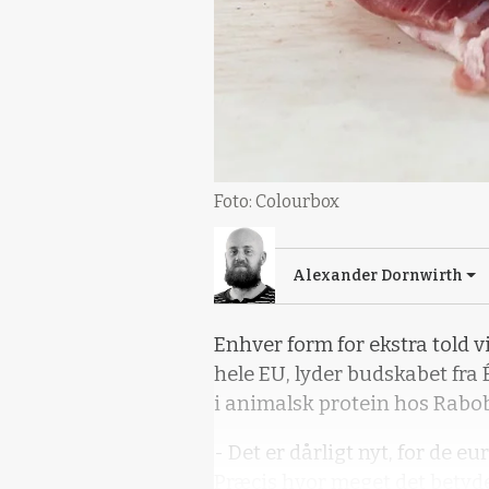
Foto: Colourbox
Alexander Dornwirth
Enhver form for ekstra told v
hele EU, lyder budskabet fra
i animalsk protein hos Rabo
- Det er dårligt nyt, for de eu
Præcis hvor meget det betyder