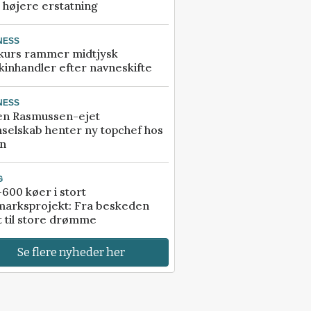
å højere erstatning
NESS
kurs rammer midtjysk
inhandler efter navneskifte
NESS
en Rasmussen-ejet
selskab henter ny topchef hos
an
G
600 køer i stort
marksprojekt: Fra beskeden
t til store drømme
Se flere nyheder her