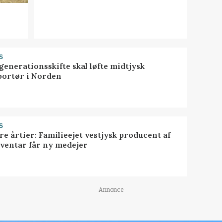
S
generationsskifte skal løfte midtjysk
portør i Norden
S
ire årtier: Familieejet vestjysk producent af
nventar får ny medejer
Annonce