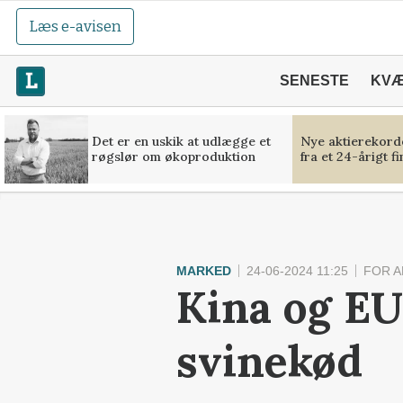
Læs e-avisen
SENESTE
KV
Det er en uskik at udlægge et
Nye aktierekorde
røgslør om økoproduktion
fra et 24-årigt f
MARKED
24-06-2024 11:25
FOR 
Kina og EU
svinekød