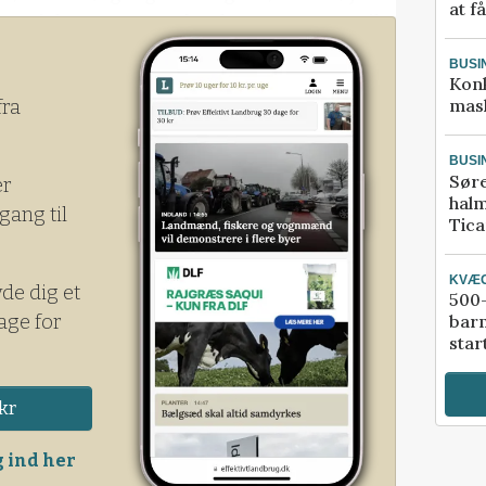
at f
en tvivl om, at vores konkurrenceevne vil
diet.
BUSI
Kon
mask
fra
BUSI
Sør
er
halm
gang til
Tic
KVÆ
yde dig et
500-
age for
bar
star
kr
 ind her