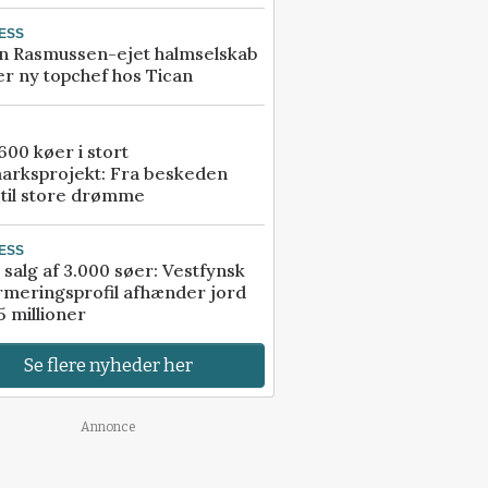
ESS
n Rasmussen-ejet halmselskab
r ny topchef hos Tican
00 køer i stort
arksprojekt: Fra beskeden
 til store drømme
ESS
 salg af 3.000 søer: Vestfynsk
rmeringsprofil afhænder jord
5 millioner
Se flere nyheder her
Annonce