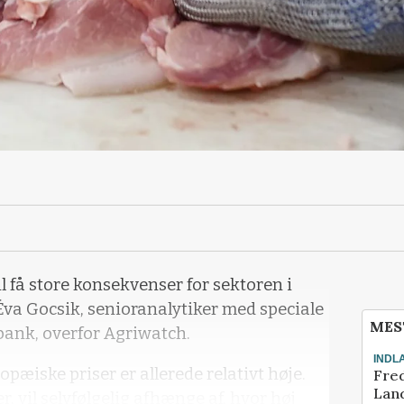
il få store konsekvenser for sektoren i
 Éva Gocsik, senioranalytiker med speciale
MES
bank, overfor Agriwatch.
INDL
ropæiske priser er allerede relativt høje.
Fred
Land
, vil selvfølgelig afhænge af, hvor høj