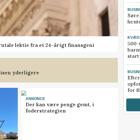
BUSIN
Søre
hente
KVÆG
500-6
tale lektie fra et 24-årigt finansgeni
barm
start
isen yderligere
BUSIN
Efter
opfo
for 8
ANNONCE
Der kan være penge gemt, i
foderstrategien