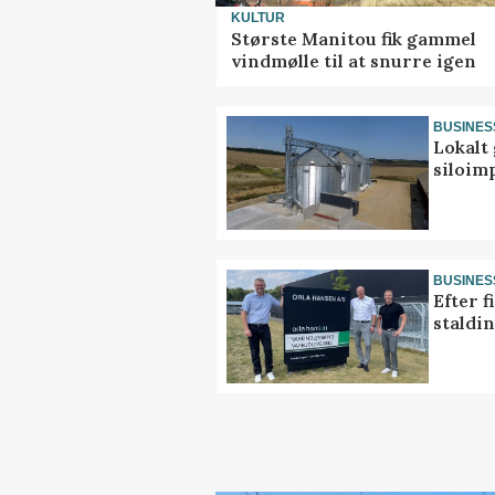
KULTUR
Største Manitou fik gammel
vindmølle til at snurre igen
BUSINES
Lokalt 
siloim
BUSINES
Efter f
staldi