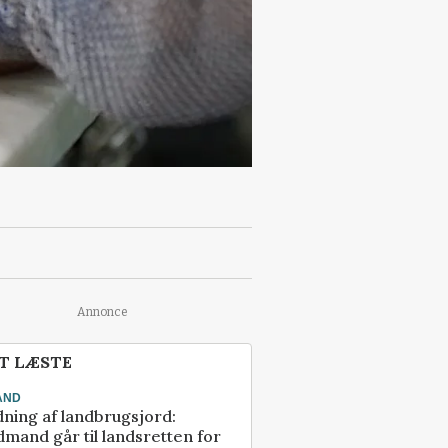
Annonce
T LÆSTE
AND
ning af landbrugsjord:
mand går til landsretten for