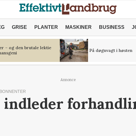
ÆG
GRISE
PLANTER
MASKINER
BUSINESS
J
r – og den brutale lektie
På døgnvagt i høsten
inansgeni
Annonce
ABONNENTER
 indleder forhandl