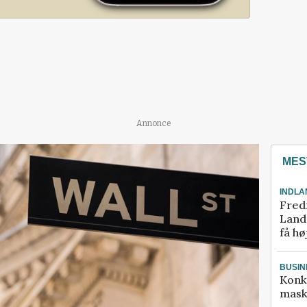
Annonce
MES
INDLA
Fred
Landm
få hø
BUSIN
Konk
mask