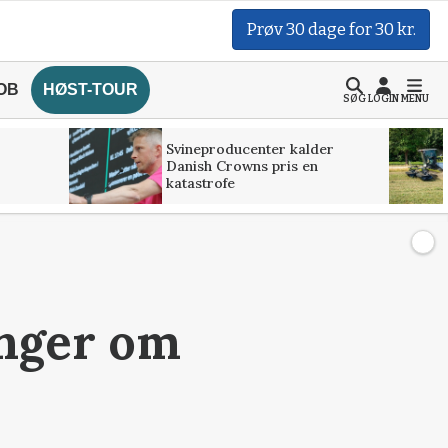
Prøv 30 dage for 30 kr.
OB
HØST-TOUR
SØG
LOGIN
MENU
Svineproducenter kalder
Danish Crowns pris en
katastrofe
inger om