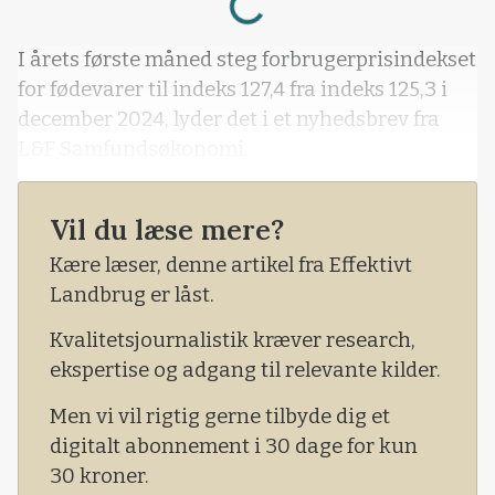
I årets første måned steg forbrugerprisindekset
for fødevarer til indeks 127,4 fra indeks 125,3 i
december 2024, lyder det i et nyhedsbrev fra
L&F Samfundsøkonomi.
Vil du læse mere?
Kære læser, denne artikel fra Effektivt
Landbrug er låst.
Kvalitetsjournalistik kræver research,
ekspertise og adgang til relevante kilder.
Men vi vil rigtig gerne tilbyde dig et
digitalt abonnement i 30 dage for kun
30 kroner.