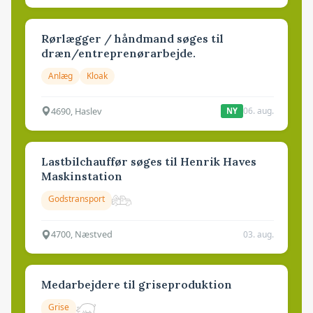
Rørlægger / håndmand søges til
dræn/entreprenørarbejde.
Anlæg
Kloak
4690, Haslev
06. aug.
NY
Lastbilchauffør søges til Henrik Haves
Maskinstation
Godstransport
4700, Næstved
03. aug.
Medarbejdere til griseproduktion
Grise