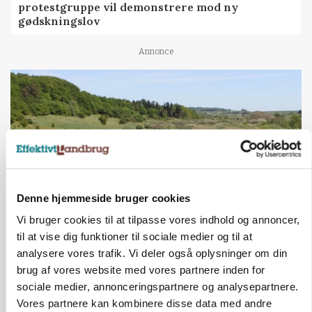
protestgruppe vil demonstrere mod ny
gødskningslov
Annonce
Denne hjemmeside bruger cookies
Vi bruger cookies til at tilpasse vores indhold og annoncer,
til at vise dig funktioner til sociale medier og til at
KVÆG
Snart kan man søge tilskud til naturprojekter
analysere vores trafik. Vi deler også oplysninger om din
brug af vores website med vores partnere inden for
Annonce
sociale medier, annonceringspartnere og analysepartnere.
Vores partnere kan kombinere disse data med andre