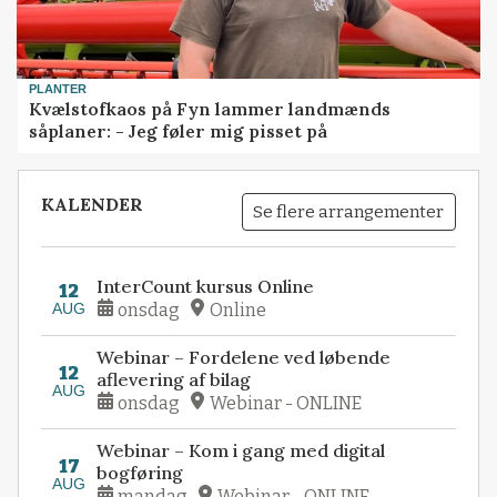
PLANTER
Kvælstofkaos på Fyn lammer landmænds
såplaner: - Jeg føler mig pisset på
KALENDER
Se flere arrangementer
InterCount kursus Online
12
AUG
onsdag
Online
Webinar – Fordelene ved løbende
12
aflevering af bilag
AUG
onsdag
Webinar - ONLINE
Webinar – Kom i gang med digital
17
bogføring
AUG
mandag
Webinar - ONLINE