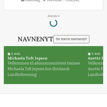
Loading...
Annonce
NAVNENYT
Se mere navnenyt
3. AUG.
3. AUG.
Michaela Toft Jepsen
Anette Pl
Velkommen til økonomiassistent trainee
Velkommen 
Michaela Toft Jepsen hos Østdansk
Anette Pl
Landboforening
Landbofor