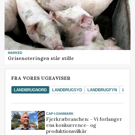
MARKED
Grisenoteringen står stille
FRA VORES UGEAVISER
LANDBRUGNORD
LANDBRUGSYD
LANDBRUGFYN
LAND
CAP-I-DANMARK
Fjerkræbranchen: - Vi forlanger
ens konkurrence- og
produktionsvilkår