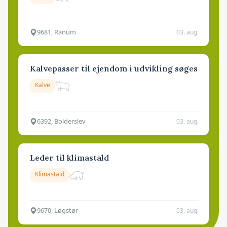
9681, Ranum
03. aug.
Kalvepasser til ejendom i udvikling søges
Kalve
6392, Bolderslev
03. aug.
Leder til klimastald
Klimastald
9670, Løgstør
03. aug.