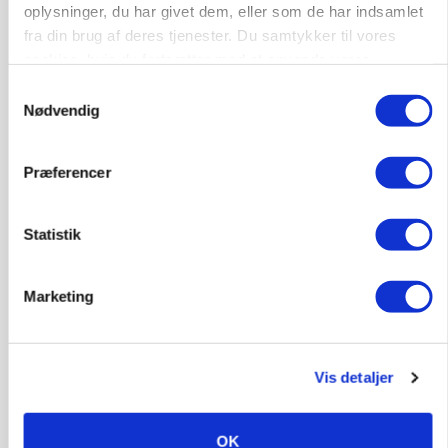
PLANTER
oplysninger, du har givet dem, eller som de har indsamlet
Før såmaskinen kører: Her er efterårets største
fra din brug af deres tjenester. Du samtykker til vores
skadedyrsrisici
cookies, hvis du fortsætter med at anvende vores
Loading...
hjemmeside.
Annonce
Samtykkevalg
Nødvendig
Præferencer
Statistik
Marketing
Vis detaljer
MARKED
Grisebestanden stiger trods svagere
avlsbestand
OK