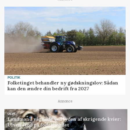
POLITIK
Folketinget behandler ny gødskningslov: Sådan
kan den ændre din bedrift fra 2027
Annonce
ULVE
Landmand vågnede ved lyden af skrigende kvier:
Ulven stod på foderbordet