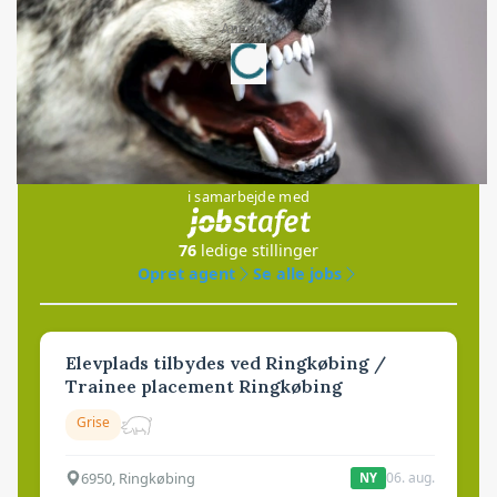
Loading...
Annonce
Jobs
i samarbejde med
76
ledige stillinger
Opret agent
Se alle jobs
Elevplads tilbydes ved Ringkøbing /
Trainee placement Ringkøbing
Grise
6950, Ringkøbing
06. aug.
NY