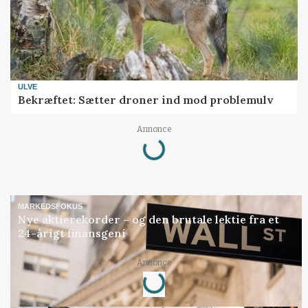
ULVE
Bekræftet: Sætter droner ind mod problemulv
Loading...
Annonce
MARKEDSFOKUS
Nye aktierekorder – og den brutale lektie fra et
24-årigt finansgeni
Loading...
Annonce