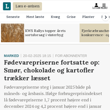
Læs e-avisen
LOGIN
MENU
Seneste
Mest læste
Kvæg
Grise
Planter
Mask
KWS Rallys topper årets
Fjerkræbranchen:
sortsforsøg i vinterbyg
konkurrence- og
MARKED
20-02-2025 18:15
FOR ABONNENTER
Fødevarepriserne fortsatte op:
Smør, chokolade og kartofler
trækker læsset
Fødevarepriserne steg i januar 2025 både på
måneds- og årsbasis. Ifølge forbrugerprisindekset
lå fødevarepriserne 1,7 procent højere end i
december 2024 og 4,2 procent højere end i januar