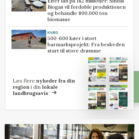
Efter lån på 182 millioner: Sindal
Biogas vil fordoble produktionen
og behandle 800.000 ton
biomasse
KVÆG
500-600 køer i stort
barmarksprojekt: Fra beskeden
start til store drømme
Læs flere
nyheder fra din
region
i din
lokale
landbrugsavis