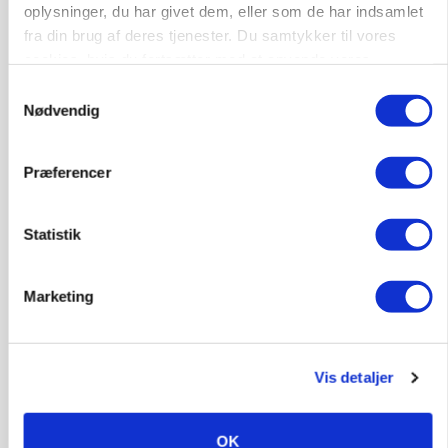
oplysninger, du har givet dem, eller som de har indsamlet
MASKINER
Krone åbner XDisc for John Deere og New
fra din brug af deres tjenester. Du samtykker til vores
Holland
cookies, hvis du fortsætter med at anvende vores
hjemmeside.
Samtykkevalg
Annonce
Nødvendig
Loading...
Præferencer
Statistik
Marketing
Vis detaljer
MARKED
Høstpres kan sænke hvedeprisen yderligere
OK