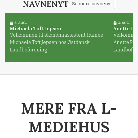
NAVNENYT
Se mere navnenyt
3. AUG.
3. AUG.
Michaela Toft Jepsen
Anette Pl
Velkommen til økonomiassistent trainee
Velkommen 
Michaela Toft Jepsen hos Østdansk
Anette Pl
Landboforening
Landbofor
MERE FRA L-
MEDIEHUS