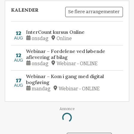
KALENDER
Se flere arrangementer
InterCount kursus Online
12
AUG
onsdag
Online
Webinar – Fordelene ved løbende
12
aflevering af bilag
AUG
onsdag
Webinar - ONLINE
Webinar – Kom i gang med digital
17
bogføring
AUG
mandag
Webinar - ONLINE
Annonce
Loading...