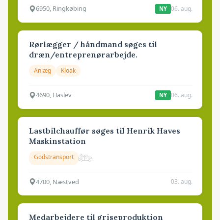
6950, Ringkøbing
06. aug.
NY
Rørlægger / håndmand søges til
dræn/entreprenørarbejde.
Anlæg
Kloak
4690, Haslev
06. aug.
NY
Lastbilchauffør søges til Henrik Haves
Maskinstation
Godstransport
4700, Næstved
03. aug.
Medarbejdere til griseproduktion