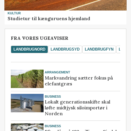
KULTUR
Studietur til kænguruens hjemland
FRA VORES UGEAVISER
LANDBRUGNORD
LANDBRUGSYD
LANDBRUGFYN
LAND
ARRANGEMENT
Markvandring sætter fokus på
elefantgræs
BUSINESS
Lokalt generationsskifte skal
løfte midtjysk siloimportør i
Norden
BUSINESS