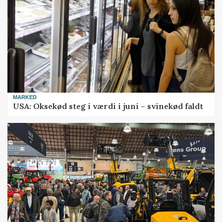
MARKED
USA: Oksekød steg i værdi i juni – svinekød faldt