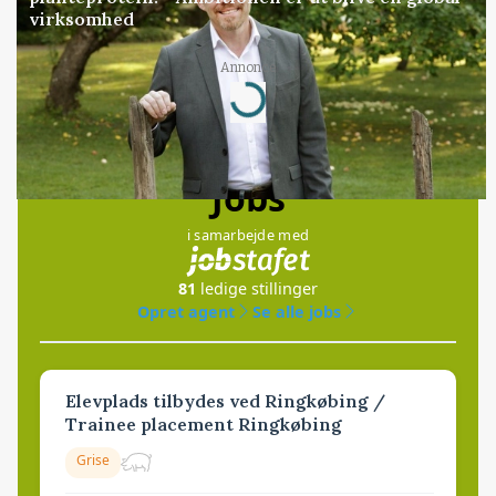
virksomhed
Annonce
Loading...
Jobs
i samarbejde med
81
ledige stillinger
Opret agent
Se alle jobs
Elevplads tilbydes ved Ringkøbing /
Trainee placement Ringkøbing
Grise