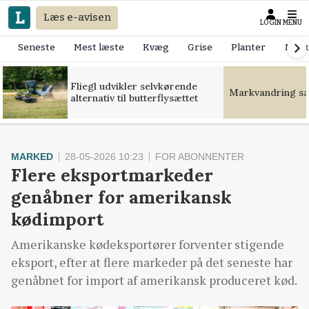
Læs e-avisen
LOGIN
MENU
Seneste
Mest læste
Kvæg
Grise
Planter
Mask
Fliegl udvikler selvkørende
Markvandring sæt
alternativ til butterflysættet
MARKED
28-05-2026 10:23
FOR ABONNENTER
Flere eksportmarkeder
genåbner for amerikansk
kødimport
Amerikanske kødeksportører forventer stigende
eksport, efter at flere markeder på det seneste har
genåbnet for import af amerikansk produceret kød.