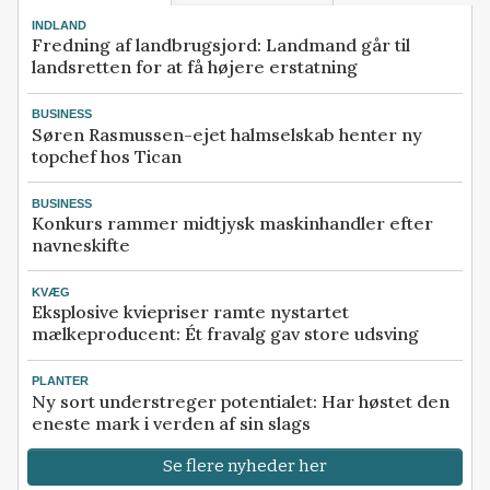
INDLAND
Fredning af landbrugsjord: Landmand går til
landsretten for at få højere erstatning
BUSINESS
Søren Rasmussen-ejet halmselskab henter ny
topchef hos Tican
BUSINESS
Konkurs rammer midtjysk maskinhandler efter
navneskifte
KVÆG
Eksplosive kviepriser ramte nystartet
mælkeproducent: Ét fravalg gav store udsving
PLANTER
Ny sort understreger potentialet: Har høstet den
eneste mark i verden af sin slags
Se flere nyheder her