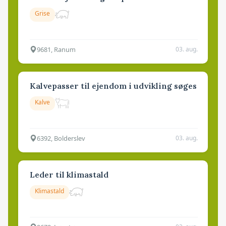
Grise
9681, Ranum
03. aug.
Kalvepasser til ejendom i udvikling søges
Kalve
6392, Bolderslev
03. aug.
Leder til klimastald
Klimastald