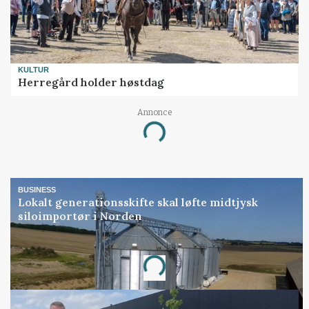
KULTUR
Herregård holder høstdag
Annonce
Loading...
BUSINESS
Lokalt generationsskifte skal løfte midtjysk
siloimportør i Norden
Annonce
Loading...