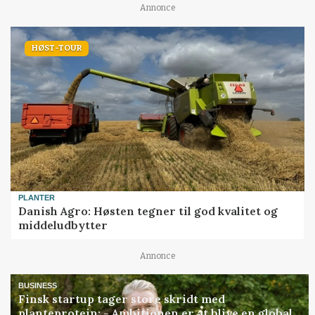
Annonce
HØST-TOUR
PLANTER
Danish Agro: Høsten tegner til god kvalitet og
middeludbytter
Annonce
BUSINESS
Finsk startup tager store skridt med
planteprotein: - Ambitionen er at blive en global