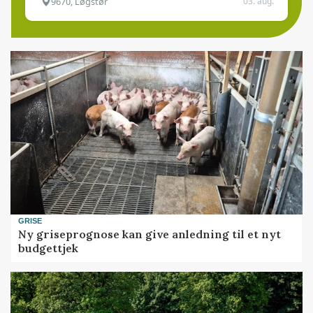
9670, Løgstør
03. aug.
GRISE
Ny griseprognose kan give anledning til et nyt
budgettjek