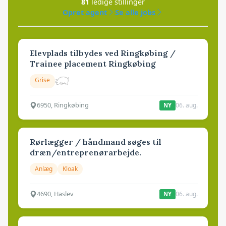
81
ledige stillinger
Opret agent
Se alle jobs
Elevplads tilbydes ved Ringkøbing /
Trainee placement Ringkøbing
Grise
6950, Ringkøbing
06. aug.
NY
Rørlægger / håndmand søges til
dræn/entreprenørarbejde.
Anlæg
Kloak
4690, Haslev
06. aug.
NY