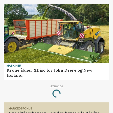
MASKINER
Krone åbner XDisc for John Deere og New
Holland
Annonce
Loading...
MARKEDSFOKUS
Nye aktierekorder – og den brutale lektie fra