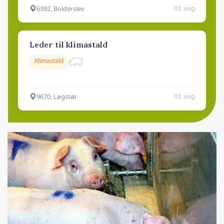
6392, Bolderslev
03. aug.
Leder til klimastald
Klimastald
9670, Løgstør
03. aug.