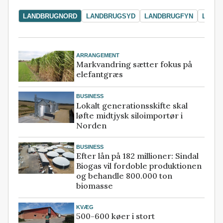
LANDBRUGNORD
LANDBRUGSYD
LANDBRUGFYN
LAND
ARRANGEMENT
Markvandring sætter fokus på
elefantgræs
BUSINESS
Lokalt generationsskifte skal
løfte midtjysk siloimportør i
Norden
BUSINESS
Efter lån på 182 millioner: Sindal
Biogas vil fordoble produktionen
og behandle 800.000 ton
biomasse
KVÆG
500-600 køer i stort