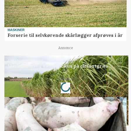
MASKINER
Forserie til selvkørende skårlægger afprøves i år
Annonce
ARRANGEMENT
Markvandring sætter fokus på elefantgræs
Loading...
Annonce