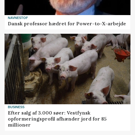
NAVNESTOF
Dansk professor hædret for Power-to-X-arbejde
BUSINESS
Efter salg af 3.000 søer: Vestfynsk
opformeringsprofil afhænder jord for 85
millioner