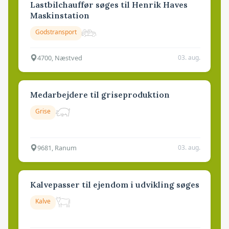
Lastbilchauffør søges til Henrik Haves
Maskinstation
Godstransport
4700, Næstved
03. aug.
Medarbejdere til griseproduktion
Grise
9681, Ranum
03. aug.
Kalvepasser til ejendom i udvikling søges
Kalve