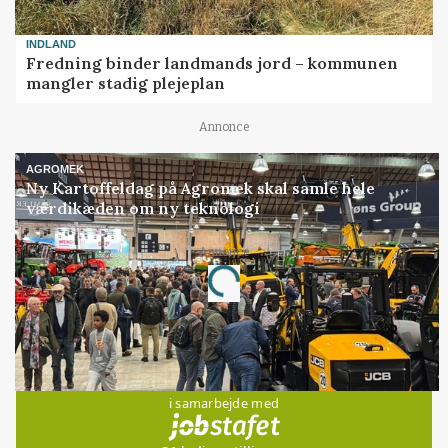
INDLAND
Fredning binder landmands jord – kommunen
mangler stadig plejeplan
Annonce
AGROMEK
Ny Kartoffeldag på Agromek skal samle hele
værdikæden om ny teknologi
Annonce
Loading...
Jobs
i samarbejde med