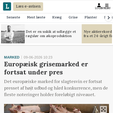
Læs e-avisen
LOGIN
MENU
Seneste
Mest læste
Kvæg
Grise
Planter
Mask
Det er en uskik at udlægge et
Nye aktierekorde
røgslør om økoproduktion
fra et 24-årigt f
MARKED
09-06-2026 10:23
Europæisk grisemarked er
fortsat under pres
Det europæiske marked for slagtesvin er fortsat
presset af højt udbud og hård konkurrence, men de
fleste noteringer holder foreløbigt niveauet.