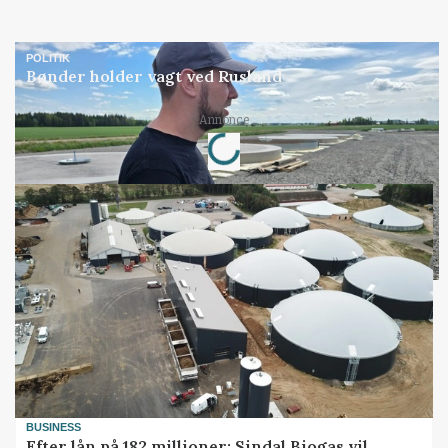
POLITIK
Bønder holder vagt ved Rusland
Loading...
Annonce
BUSINESS
Efter lån på 182 millioner: Sindal Biogas vil