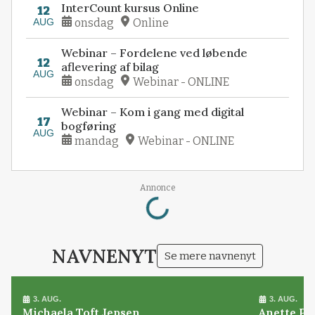
InterCount kursus Online
12
AUG
onsdag
Online
Webinar – Fordelene ved løbende
12
aflevering af bilag
AUG
onsdag
Webinar - ONLINE
Webinar – Kom i gang med digital
17
bogføring
AUG
mandag
Webinar - ONLINE
Loading...
Annonce
NAVNENYT
Se mere navnenyt
3. AUG.
3. AUG.
Michaela Toft Jepsen
Anette Pl