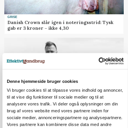
GRISE
Danish Crown slår igen i noteringsstrid: Tysk
gab er 3 kroner – ikke 4,30
Denne hjemmeside bruger cookies
Vi bruger cookies til at tilpasse vores indhold og annoncer,
til at vise dig funktioner til sociale medier og til at
analysere vores trafik. Vi deler også oplysninger om din
LEDER
brug af vores website med vores partnere inden for
Det er en uskik at udlægge et røgslør om
sociale medier, annonceringspartnere og analysepartnere.
økoproduktion
Vores partnere kan kombinere disse data med andre