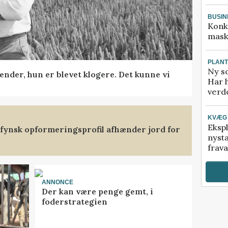
BUSIN
Konk
mask
PLAN
Ny so
ender, hun er blevet klogere. Det kunne vi
Har 
verde
KVÆG
Ekspl
stfynsk opformeringsprofil afhænder jord for
nyst
frava
ANNONCE
Der kan være penge gemt, i
foderstrategien