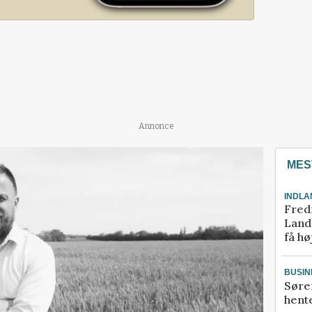
Annonce
MES
INDLA
Fred
Landm
få hø
BUSIN
Søre
hente