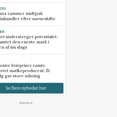
ESS
urs rammer midtjysk
inhandler efter navneskifte
TER
rt understreger potentialet:
høstet den eneste mark i
n af sin slags
osive kviepriser ramte
artet mælkeproducent: Ét
lg gav store udsving
Se flere nyheder her
Annonce