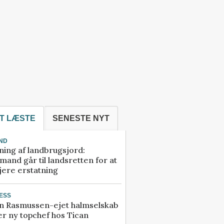
T LÆSTE
SENESTE NYT
ND
ning af landbrugsjord:
and går til landsretten for at
jere erstatning
ESS
n Rasmussen-ejet halmselskab
r ny topchef hos Tican