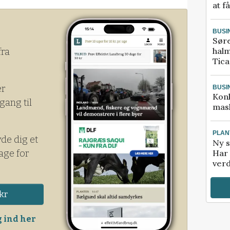
at f
BUSI
Sør
halm
fra
Tic
er
BUSI
Kon
gang til
mask
PLAN
yde dig et
Ny s
age for
Har 
verd
kr
 ind her