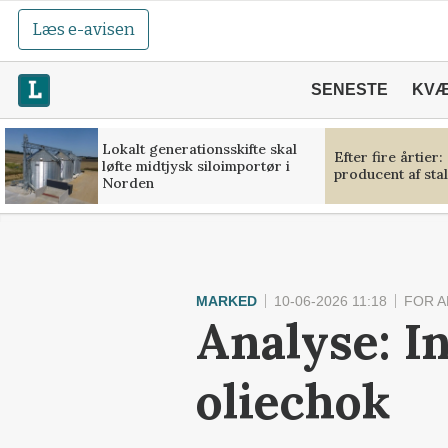
Læs e-avisen
SENESTE
KV
Lokalt generationsskifte skal
Efter fire årtier:
løfte midtjysk siloimportør i
producent af sta
Norden
MARKED
10-06-2026 11:18
FOR 
Analyse: In
oliechok