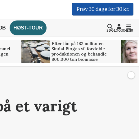
Prøv 30 dage for 30 kr.
OB
HØST-TOUR
SØG
LOGIN
MENU
Efter lån på 182 millioner:
ammel
Sindal Biogas vil fordoble
 igen
produktionen og behandle
800.000 ton biomasse
på et varigt