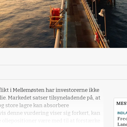
flikt i Mellemøsten har investorerne ikke
lie. Markedet satser tilsyneladende på, at
MES
g store lagre kan absorbere
is denne vurdering viser sig forkert, kan
INDL
Fred
 oliepositioner være med til at forstærke
Land