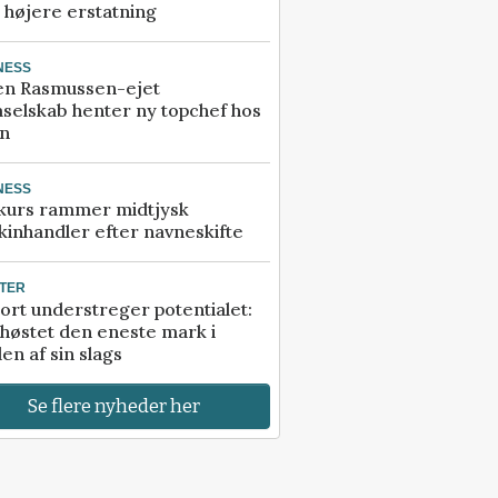
å højere erstatning
NESS
en Rasmussen-ejet
selskab henter ny topchef hos
an
NESS
kurs rammer midtjysk
inhandler efter navneskifte
TER
ort understreger potentialet:
høstet den eneste mark i
en af sin slags
Se flere nyheder her