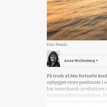
Foto: Pexels
Anne Wolfenberg
På trods af den fortsatte kon
opbygget store positioner i o
høj amerikansk produktion o
forsyningsforstyrrelserne. Hv
en hurtig opbygning af lange