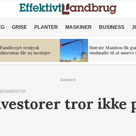
ÆG
GRISE
PLANTER
MASKINER
BUSINESS
J
 Familieejet vestjysk
Største Manitou fik g
ldinventar får ny medejer
vindmølle til at snurre
Annonce
ABONNENTER
vestorer tror ikke 