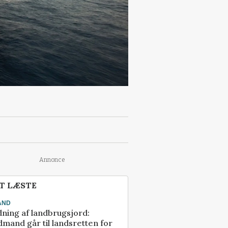
Annonce
T LÆSTE
AND
ning af landbrugsjord:
mand går til landsretten for