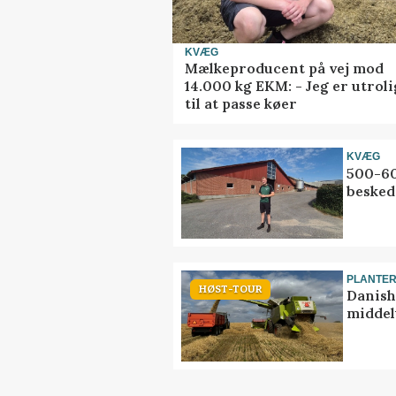
KVÆG
Mælkeproducent på vej mod
14.000 kg EKM: - Jeg er utrol
til at passe køer
KVÆG
500-60
besked
PLANTE
HØST-TOUR
Danish
middel