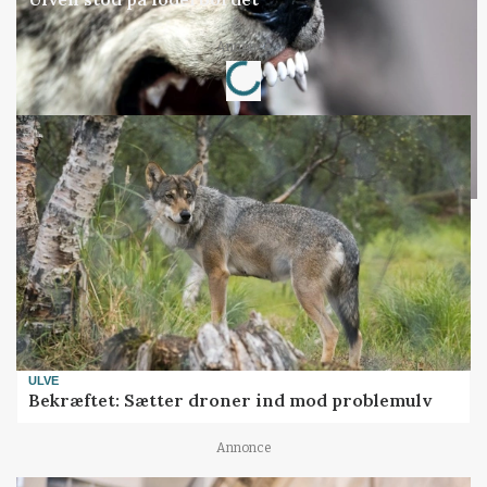
Annonce
Loading...
ULVE
Bekræftet: Sætter droner ind mod problemulv
Annonce