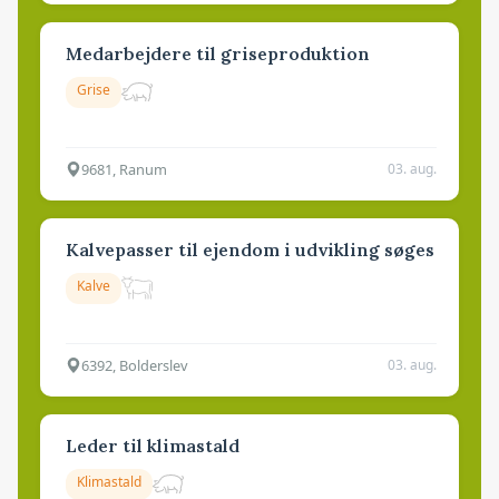
Medarbejdere til griseproduktion
Grise
9681, Ranum
03. aug.
Kalvepasser til ejendom i udvikling søges
Kalve
6392, Bolderslev
03. aug.
Leder til klimastald
Klimastald