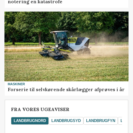
notering en katastrofe
MASKINER
Forserie til selvkørende skårlægger afprøves i år
FRA VORES UGEAVISER
LANDBRUGNORD
LANDBRUGSYD
LANDBRUGFYN
LAND