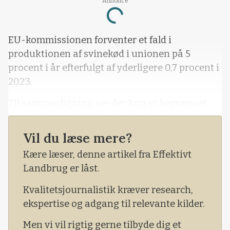
Annonce
Loading...
EU-kommissionen forventer et fald i
produktionen af svinekød i unionen på 5
procent i år efterfulgt af yderligere 0,7 procent i
2023.
Til sammenligning ses der kun et begrænset
fald i produktionen af både oksekød og
fjerkrækød i 2022 og 2023.
Vil du læse mere?
For oksekød forventer EU Kommissionen et fald
Kære læser, denne artikel fra Effektivt
i EU-produktionen på 0,6 procent i 2022 og en
Landbrug er låst.
uændret produktion i 2023. For fjerkrækød
Kvalitetsjournalistik kræver research,
forventer EU Kommissionen et fald i EU-
ekspertise og adgang til relevante kilder.
produktionen på 0,9 procent i 2022 og et fald på
0,4 procent i 2023.
Men vi vil rigtig gerne tilbyde dig et