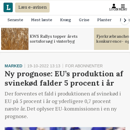
Læs e-avisen
LOGIN
MENU
Seneste
Mest læste
Kvæg
Grise
Planter
Mask
KWS Rallys topper årets
Fjerkræbranchen:
sortsforsøg i vinterbyg
konkurrence- og
MARKED
19-10-2022 13:13
FOR ABONNENTER
Ny prognose: EU’s produktion af
svinekød falder 5 procent i år
Der forventes et fald i produktionen af svinekød i
EU på 5 procent i år og yderligere 0,7 procent
næste år. Det oplyser EU-kommissionen i en ny
prognose.