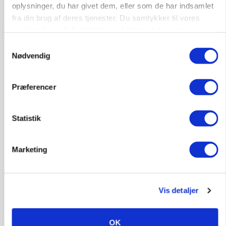
protestgruppe vil demonstrere mod ny
oplysninger, du har givet dem, eller som de har indsamlet
gødskningslov
fra din brug af deres tjenester. Du samtykker til vores
cookies, hvis du fortsætter med at anvende vores
Annonce
hjemmeside.
Samtykkevalg
Nødvendig
KVÆG
Snart kan man søge tilskud til naturprojekter
Præferencer
Annonce
Loading...
Statistik
Marketing
Vis detaljer
OK