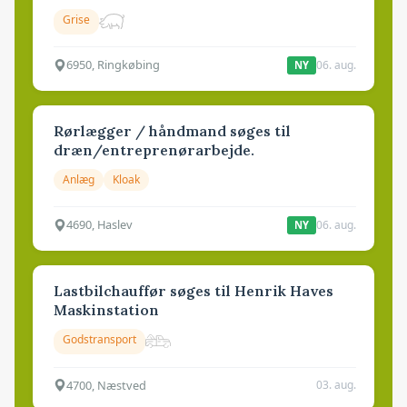
Grise
6950, Ringkøbing
06. aug.
NY
Rørlægger / håndmand søges til
dræn/entreprenørarbejde.
Anlæg
Kloak
4690, Haslev
06. aug.
NY
Lastbilchauffør søges til Henrik Haves
Maskinstation
Godstransport
4700, Næstved
03. aug.