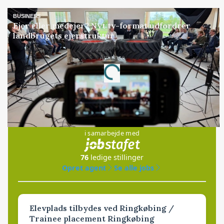
BUSINESS
Ejer eller medejer? Nyt tv-format udfordrer
landbrugets ejerstruktur
Annonce
Loading...
Jobs
i samarbejde med
76
ledige stillinger
Opret agent
Se alle jobs
Elevplads tilbydes ved Ringkøbing /
Trainee placement Ringkøbing