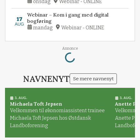
onsdag
Webinar - ONLINE
Webinar – Kom i gang med digital
17
bogføring
AUG
mandag
Webinar - ONLINE
Annonce
Loading...
NAVNENYT
Se mere navnenyt
3. AUG.
3. AUG.
Michaela Toft Jepsen
Anette Pl
Velkommen til økonomiassistent trainee
Velkommen 
Michaela Toft Jepsen hos Østdansk
Anette Pl
Landboforening
Landbofor