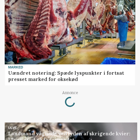
MARKED
Uændret notering: Spæde lyspunkter i fortsat
presset marked for oksekød
Annonce
Loading...
ULVE
Landmand vågnede ved lyden af skrigende kvier:
Ulven stod på foderbordet