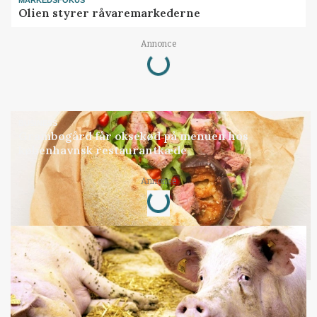
Olien styrer råvaremarkederne
Loading...
Annonce
BUSINESS
Grambogård får oksekød på menuen hos
københavnsk restaurantkæde
Loading...
Annonce