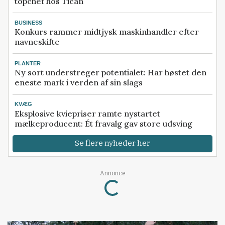
topchef hos Tican
BUSINESS
Konkurs rammer midtjysk maskinhandler efter
navneskifte
PLANTER
Ny sort understreger potentialet: Har høstet den
eneste mark i verden af sin slags
KVÆG
Eksplosive kviepriser ramte nystartet
mælkeproducent: Ét fravalg gav store udsving
Se flere nyheder her
Annonce
Loading...