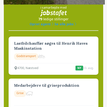
i samarbejde med
79
ledige stillinger
Opret agent
Se alle jobs
Lastbilchauffør søges til Henrik Haves
Maskinstation
Godstransport
4700, Næstved
03. aug.
NY
Medarbejdere til griseproduktion
Grise