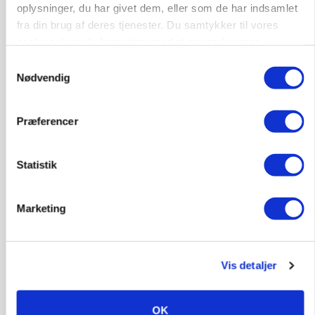
oplysninger, du har givet dem, eller som de har indsamlet
fra din brug af deres tjenester. Du samtykker til vores
cookies, hvis du fortsætter med at anvende vores
hjemmeside.
Samtykkevalg
Nødvendig
Præferencer
ØKOLOGI
Klimaberegning er ikke nok: Økologisk fjerkræ
Statistik
skal vurderes bredere
Annonce
Marketing
LEDER
Befriende, at topredaktør erkender, hun er
blevet klogere. Det kunne vi alle lære af
Vis detaljer
Loading...
Annonce
OK