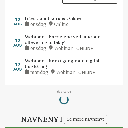
InterCount kursus Online
12
AUG
onsdag
Online
Webinar – Fordelene ved løbende
12
aflevering af bilag
AUG
onsdag
Webinar - ONLINE
Webinar – Kom i gang med digital
17
bogføring
AUG
mandag
Webinar - ONLINE
Loading...
Annonce
NAVNENYT
Se mere navnenyt