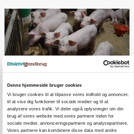
BUSINESS
Denne hjemmeside bruger cookies
Efter salg af 3.000 søer: Vestfynsk
opformeringsprofil afhænder jord for 85
Vi bruger cookies til at tilpasse vores indhold og annoncer,
millioner
til at vise dig funktioner til sociale medier og til at
analysere vores trafik. Vi deler også oplysninger om din
Annonce
brug af vores website med vores partnere inden for
sociale medier, annonceringspartnere og analysepartnere.
Vores partnere kan kombinere disse data med andre