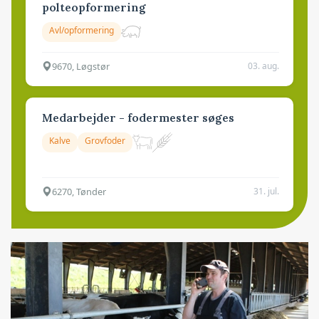
polteopformering
Avl/opformering
9670, Løgstør
03. aug.
Medarbejder - fodermester søges
Kalve
Grovfoder
6270, Tønder
31. jul.