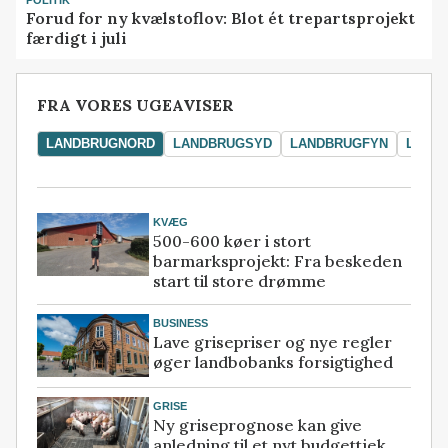
POLITIK
Forud for ny kvælstoflov: Blot ét trepartsprojekt
færdigt i juli
FRA VORES UGEAVISER
LANDBRUGNORD
LANDBRUGSYD
LANDBRUGFYN
LAND
KVÆG
500-600 køer i stort
barmarksprojekt: Fra beskeden
start til store drømme
BUSINESS
Lave grisepriser og nye regler
øger landbobanks forsigtighed
GRISE
Ny griseprognose kan give
anledning til et nyt budgettjek