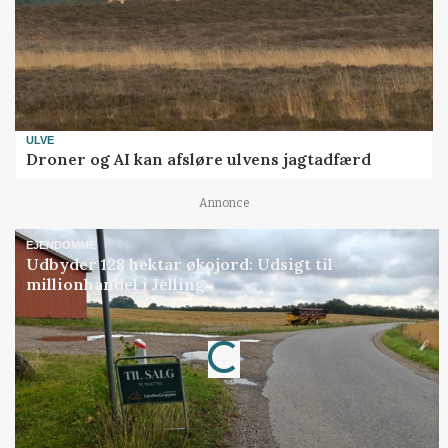
ULVE
Droner og AI kan afsløre ulvens jagtadfærd
Annonce
EJENDOMME
Udbyder 128 hektar økojord: Udsigt til
millionhandel i Jelling
Annonce
Loading...
Jobs