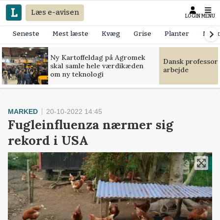
Læs e-avisen
LOGIN
MENU
Seneste
Mest læste
Kvæg
Grise
Planter
Mask
Ny Kartoffeldag på Agromek
Dansk professor
skal samle hele værdikæden
arbejde
om ny teknologi
MARKED
20-10-2022 14:45
Fugleinfluenza nærmer sig
rekord i USA