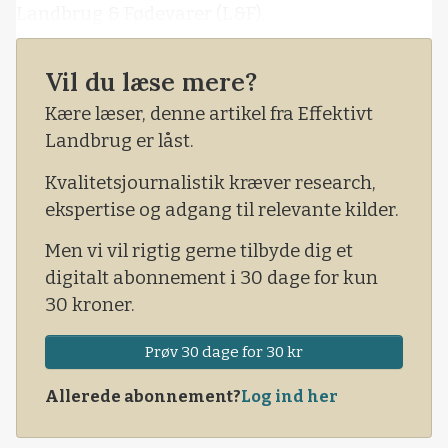
Landbrug & Fødevarer (L&F).
Faldet fordeler sig med et fald på 40,4 procent
Vil du læse mere?
for dyr over 110 kg, mens faldet er 19 procent for
svin under 110 kg.
Kære læser, denne artikel fra Effektivt
Landbrug er låst.
Opgørelsen er baseret på indberettede slagtetal
til Klassificeringskontrollens slagtedatabase,
Kvalitetsjournalistik kræver research,
og omfatter ikke kasserede svin og søer.
ekspertise og adgang til relevante kilder.
Men vi vil rigtig gerne tilbyde dig et
digitalt abonnement i 30 dage for kun
30 kroner.
Prøv 30 dage for 30 kr
Allerede abonnement?
Log ind her