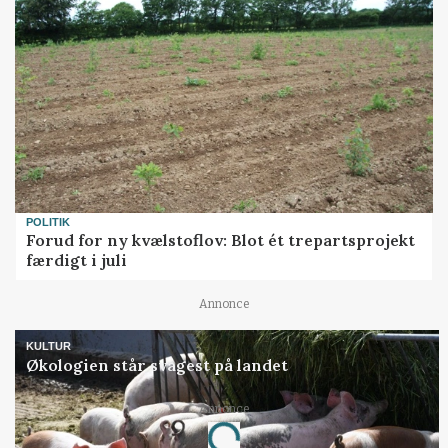
POLITIK
Forud for ny kvælstoflov: Blot ét trepartsprojekt
færdigt i juli
Annonce
KULTUR
Økologien står svagest på landet
Annonce
Loading...