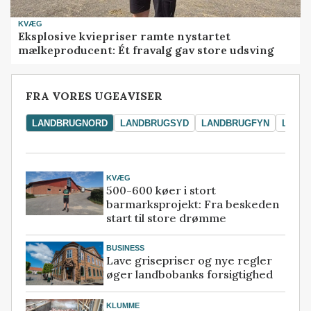
KVÆG
Eksplosive kviepriser ramte nystartet
mælkeproducent: Ét fravalg gav store udsving
FRA VORES UGEAVISER
LANDBRUGNORD
LANDBRUGSYD
LANDBRUGFYN
LAND
KVÆG
500-600 køer i stort
barmarksprojekt: Fra beskeden
start til store drømme
BUSINESS
Lave grisepriser og nye regler
øger landbobanks forsigtighed
KLUMME