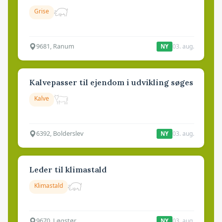
Grise
9681, Ranum
03. aug.
NY
Kalvepasser til ejendom i udvikling søges
Kalve
6392, Bolderslev
03. aug.
NY
Leder til klimastald
Klimastald
9670, Løgstør
03. aug.
NY