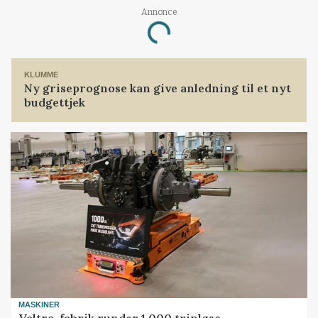
Annonce
Loading...
KLUMME
Ny griseprognose kan give anledning til et nyt
budgettjek
MASKINER
Valtra-fabrik runder 1.000 trinløse