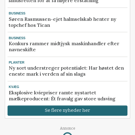
landsretten for at få højere erstatning
BUSINESS
Søren Rasmussen-ejet halmselskab henter ny
topchef hos Tican
BUSINESS
Konkurs rammer midtjysk maskinhandler efter
navneskifte
PLANTER
Ny sort understreger potentialet: Har høstet den
eneste mark i verden af sin slags
KVÆG
Eksplosive kviepriser ramte nystartet
mælkeproducent: Ét fravalg gav store udsving
Se flere nyheder her
Annonce