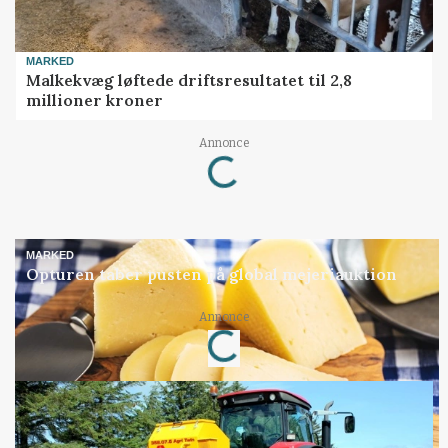
MARKED
Malkekvæg løftede driftsresultatet til 2,8
millioner kroner
Loading...
Annonce
MARKED
Opturen taber pusten på global mejeriauktion
Loading...
Annonce