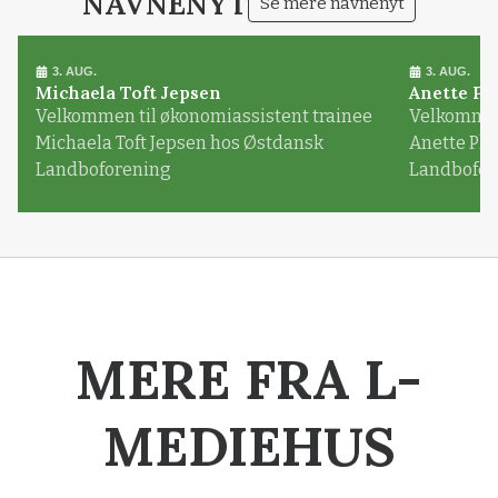
NAVNENYT
Se mere navnenyt
3. AUG.
3. AUG.
Michaela Toft Jepsen
Anette Pl
Velkommen til økonomiassistent trainee
Velkommen 
Michaela Toft Jepsen hos Østdansk
Anette Pl
Landboforening
Landbofor
MERE FRA L-
MEDIEHUS