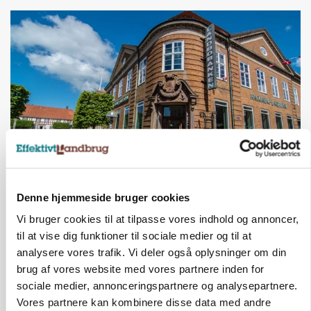
BUSINESS
Lave grisepriser og nye regler øger landbobanks
Denne hjemmeside bruger cookies
forsigtighed
Vi bruger cookies til at tilpasse vores indhold og annoncer,
til at vise dig funktioner til sociale medier og til at
Annonce
analysere vores trafik. Vi deler også oplysninger om din
BUSINESS
brug af vores website med vores partnere inden for
Grambogård får oksekød på menuen hos
sociale medier, annonceringspartnere og analysepartnere.
københavnsk restaurantkæde
Vores partnere kan kombinere disse data med andre