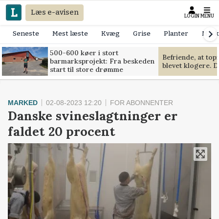
Læs e-avisen
LOGIN
MENU
Seneste
Mest læste
Kvæg
Grise
Planter
Mask
500-600 køer i stort
Befriende, at to
barmarksprojekt: Fra beskeden
blevet klogere. D
start til store drømme
MARKED
02-08-2023 12:20
FOR ABONNENTER
Danske svineslagtninger er
faldet 20 procent