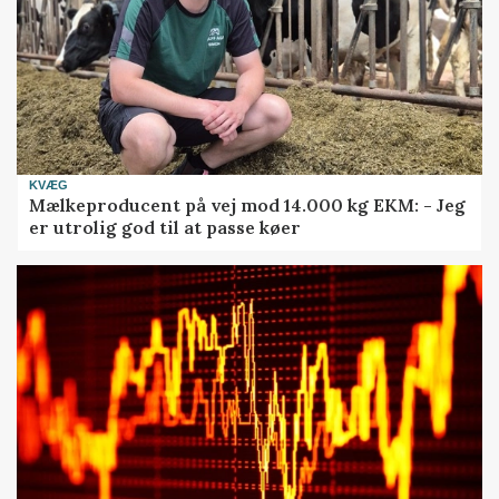
KVÆG
Mælkeproducent på vej mod 14.000 kg EKM: - Jeg
er utrolig god til at passe køer