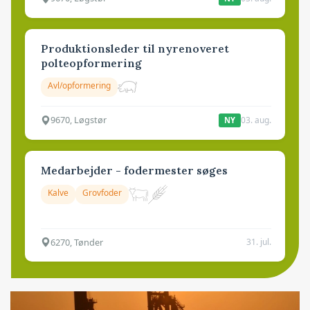
Produktionsleder til nyrenoveret
polteopformering
Avl/opformering
9670, Løgstør
03. aug.
NY
Medarbejder - fodermester søges
Kalve
Grovfoder
6270, Tønder
31. jul.