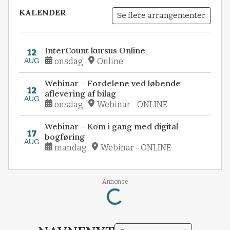
KALENDER
Se flere arrangementer
InterCount kursus Online
12
AUG
onsdag
Online
Webinar – Fordelene ved løbende
12
aflevering af bilag
AUG
onsdag
Webinar - ONLINE
Webinar – Kom i gang med digital
17
bogføring
AUG
mandag
Webinar - ONLINE
Loading...
Annonce