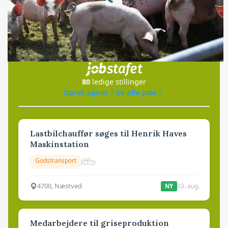
Jobs
i samarbejde med
80
ledige stillinger
Opret agent
Se alle jobs
Lastbilchauffør søges til Henrik Haves
Maskinstation
Godstransport
4700, Næstved
03. aug.
NY
Medarbejdere til griseproduktion