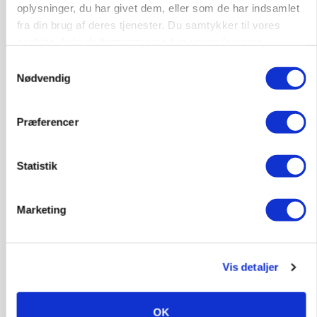
Loading...
oplysninger, du har givet dem, eller som de har indsamlet
Annonce
fra din brug af deres tjenester. Du samtykker til vores
cookies, hvis du fortsætter med at anvende vores
hjemmeside.
Samtykkevalg
Nødvendig
HØST-TOUR
Præferencer
Statistik
Marketing
PLANTER
Danish Agro: Høsten tegner til god kvalitet og
middeludbytter
Vis detaljer
OK