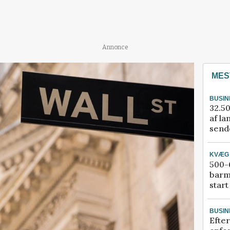
Annonce
MES
BUSIN
32.50
af la
sende
KVÆG
500-6
barm
start
BUSIN
Efter