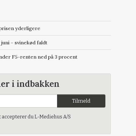
risen yderligere
juni – svinekød faldt
ender F5-renten ned på 3 procent
der i indbakken
Tilmeld
t accepterer du L-Mediehus A/S