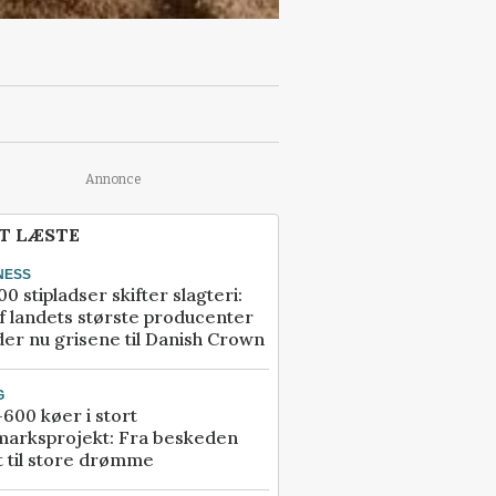
Annonce
T LÆSTE
NESS
00 stipladser skifter slagteri:
f landets største producenter
er nu grisene til Danish Crown
G
600 køer i stort
marksprojekt: Fra beskeden
t til store drømme