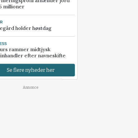
rmeringsprofil afhænder jord
5 millioner
UR
egård holder høstdag
ESS
urs rammer midtjysk
inhandler efter navneskifte
Se flere nyheder her
Annonce