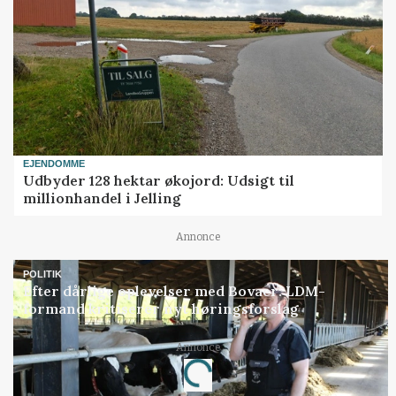
EJENDOMME
Udbyder 128 hektar økojord: Udsigt til
millionhandel i Jelling
Annonce
POLITIK
Efter dårlige oplevelser med Bovaer: LDM-
formand kritiserer nyt høringsforslag
Annonce
Loading...