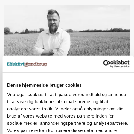
LEDER
Befriende, at topredaktør erkender, hun er
Denne hjemmeside bruger cookies
blevet klogere. Det kunne vi alle lære af
Vi bruger cookies til at tilpasse vores indhold og annoncer,
til at vise dig funktioner til sociale medier og til at
Annonce
analysere vores trafik. Vi deler også oplysninger om din
brug af vores website med vores partnere inden for
MARKED
Olieprisfald og fredshåb sender F5-renten ned
sociale medier, annonceringspartnere og analysepartnere.
på 3 procent
Vores partnere kan kombinere disse data med andre