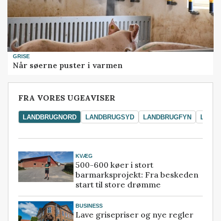
GRISE
Når søerne puster i varmen
FRA VORES UGEAVISER
LANDBRUGNORD
LANDBRUGSYD
LANDBRUGFYN
LAND
KVÆG
500-600 køer i stort
barmarksprojekt: Fra beskeden
start til store drømme
BUSINESS
Lave grisepriser og nye regler