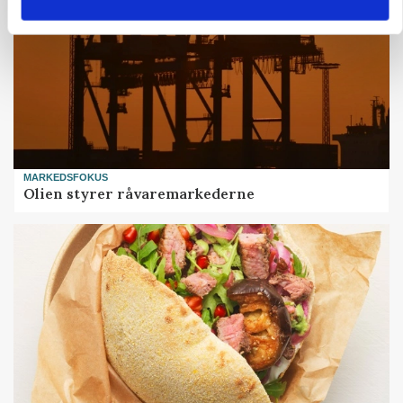
MARKEDSFOKUS
Olien styrer råvaremarkederne