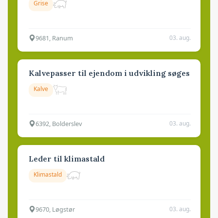
Grise
9681, Ranum
03. aug.
Kalvepasser til ejendom i udvikling søges
Kalve
6392, Bolderslev
03. aug.
Leder til klimastald
Klimastald
9670, Løgstør
03. aug.