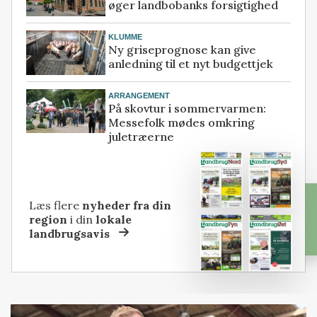
øger landbobanks forsigtighed
KLUMME
Ny griseprognose kan give
anledning til et nyt budgettjek
ARRANGEMENT
På skovtur i sommervarmen:
Messefolk mødes omkring
juletræerne
Læs flere
nyheder fra din
region
i din
lokale
landbrugsavis