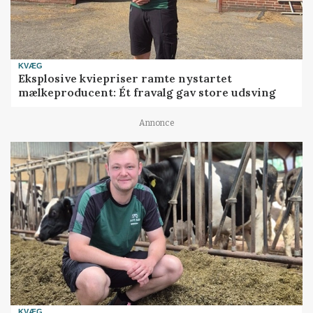
KVÆG
Eksplosive kviepriser ramte nystartet
mælkeproducent: Ét fravalg gav store udsving
Annonce
KVÆG