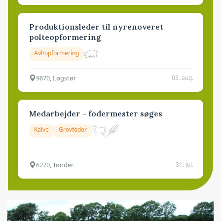
Produktionsleder til nyrenoveret
polteopformering
Avl/opformering
9670, Løgstør
03. aug.
Medarbejder - fodermester søges
Kalve
Grovfoder
6270, Tønder
31. jul.