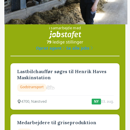
Jobs
i samarbejde med
79
ledige stillinger
Opret agent
Se alle jobs
Lastbilchauffør søges til Henrik Haves
Maskinstation
Godstransport
4700, Næstved
03. aug.
NY
Medarbejdere til griseproduktion