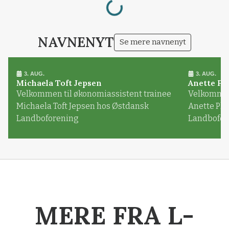
NAVNENYT
Se mere navnenyt
3. AUG.
3. AUG.
Michaela Toft Jepsen
Anette Pl
Velkommen til økonomiassistent trainee
Velkommen 
Michaela Toft Jepsen hos Østdansk
Anette Pl
Landboforening
Landbofor
MERE FRA L-