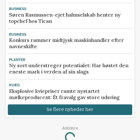
BUSINESS
Søren Rasmussen-ejet halmselskab henter ny
topchef hos Tican
BUSINESS
Konkurs rammer midtjysk maskinhandler efter
navneskifte
PLANTER
Ny sort understreger potentialet: Har høstet den
eneste mark i verden af sin slags
KVÆG
Eksplosive kviepriser ramte nystartet
mælkeproducent: Ét fravalg gav store udsving
Se flere nyheder her
Annonce
Loading...