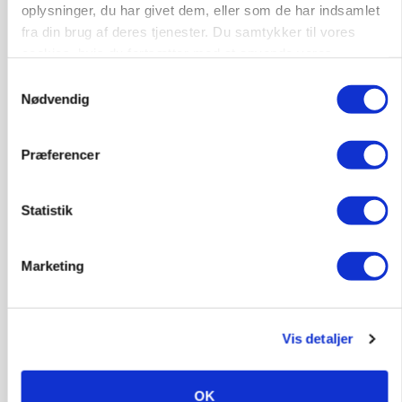
Loading...
oplysninger, du har givet dem, eller som de har indsamlet
Annonce
fra din brug af deres tjenester. Du samtykker til vores
cookies, hvis du fortsætter med at anvende vores
hjemmeside.
Samtykkevalg
Nødvendig
Præferencer
Statistik
Marketing
BUSINESS
Lave grisepriser og nye regler øger landbobanks
forsigtighed
Vis detaljer
OK