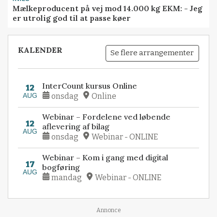
Mælkeproducent på vej mod 14.000 kg EKM: - Jeg
er utrolig god til at passe køer
KALENDER
Se flere arrangementer
InterCount kursus Online
12
AUG
onsdag
Online
Webinar – Fordelene ved løbende
12
aflevering af bilag
AUG
onsdag
Webinar - ONLINE
Webinar – Kom i gang med digital
17
bogføring
AUG
mandag
Webinar - ONLINE
Loading...
Annonce