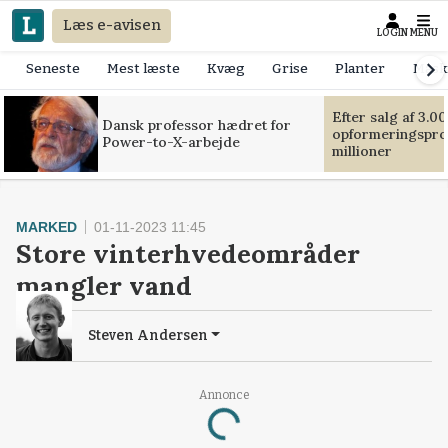
Læs e-avisen
LOGIN
MENU
Seneste
Mest læste
Kvæg
Grise
Planter
Mask
Efter salg af 3.0
Dansk professor hædret for
opformeringsprof
Power-to-X-arbejde
millioner
MARKED
01-11-2023 11:45
Store vinterhvedeområder
mangler vand
Steven Andersen
Annonce
Loading...