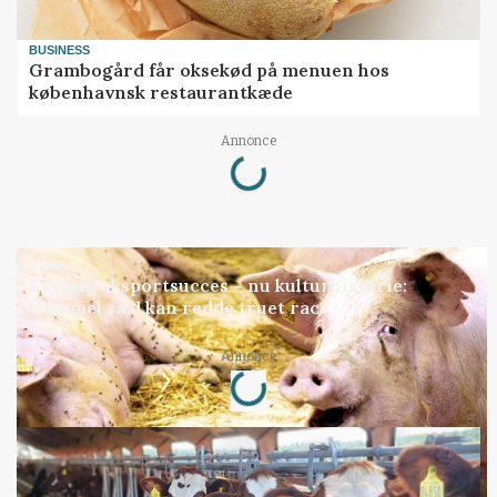
BUSINESS
Grambogård får oksekød på menuen hos
københavnsk restaurantkæde
Loading...
Annonce
GRISE
Engang eksportsucces – nu kulturhistorie:
Gammel sæd kan redde truet race
Loading...
Annonce