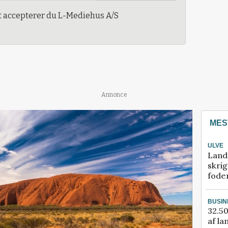
t accepterer du L-Mediehus A/S
Annonce
MES
ULVE
Land
skrig
fode
BUSIN
32.50
af la