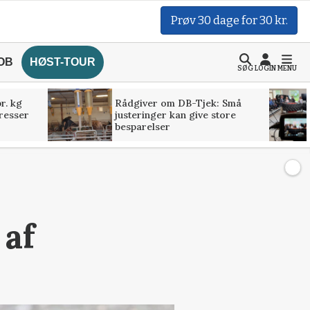
Prøv 30 dage for 30 kr.
OB
HØST-TOUR
SØG
LOGIN
MENU
r. kg
Rådgiver om DB-Tjek: Små
presser
justeringer kan give store
besparelser
 af