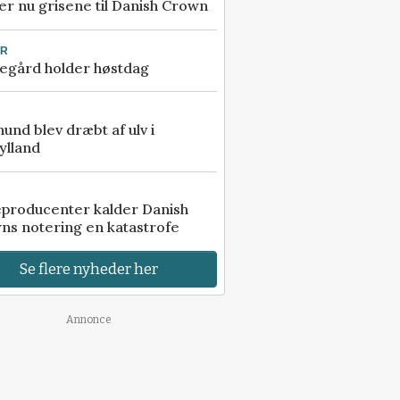
r nu grisene til Danish Crown
UR
egård holder høstdag
 hund blev dræbt af ulv i
ylland
eproducenter kalder Danish
ns notering en katastrofe
Se flere nyheder her
Annonce