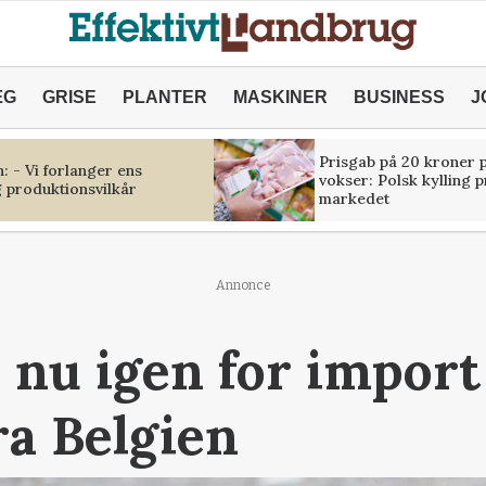
ÆG
GRISE
PLANTER
MASKINER
BUSINESS
J
Prisgab på 20 kroner p
 - Vi forlanger ens
vokser: Polsk kylling 
 produktionsvilkår
markedet
Annonce
 nu igen for import
ra Belgien