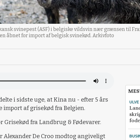
ikansk svinepest (ASF) i belgiske vildsvin nær grænsen til Fr
gen åbnet for import af belgisk svinekød. Arkivfoto
MES
e i sidste uge, at Kina nu - efter 5 års
ULVE
Lan
e import af grisekød fra Belgien.
skri
fod
r Grisekød fra Landbrug & Fødevarer.
r Alexander De Croo modtog angiveligt
BUSI