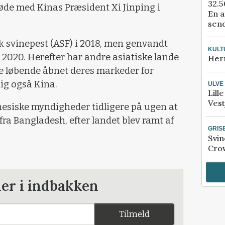
32.5
øde med Kinas Præsident Xi Jinping i
En a
send
sk svinepest (ASF) i 2018, men genvandt
KULT
 2020. Herefter har andre asiatiske lande
Her
e løbende åbnet deres markeder for
lig også Kina.
ULVE
Lill
Vest
nesiske myndigheder tidligere på ugen at
fra Bangladesh, efter landet blev ramt af
GRIS
Svin
Crow
der i indbakken
Tilmeld