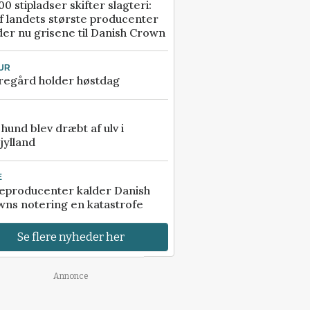
00 stipladser skifter slagteri:
f landets største producenter
er nu grisene til Danish Crown
UR
regård holder høstdag
e hund blev dræbt af ulv i
jylland
E
eproducenter kalder Danish
ns notering en katastrofe
Se flere nyheder her
Annonce