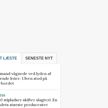
T LÆSTE
SENESTE NYT
mand vågnede ved lyden af
ende kvier: Ulven stod på
rbordet
ESS
0 stipladser skifter slagteri: En
ndets største producenter