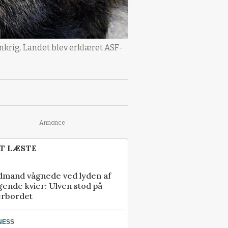
ankrig. Landet blev erklæret ASF-
Annonce
T LÆSTE
dmand vågnede ved lyden af
gende kvier: Ulven stod på
erbordet
NESS