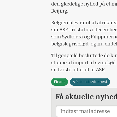
den glædelige nyhed på et m
Beijing.
Belgien blev ramt af afrikan
sin ASF-fri status i december
som Sydkorea og Filippinern
belgisk grisekød, og nu ende
Til gengæld besluttede de ki
stoppe al import af svinekød 
sit første udbrud af ASF.
Finans
Afrikansk svinepest
Få aktuelle nyhe