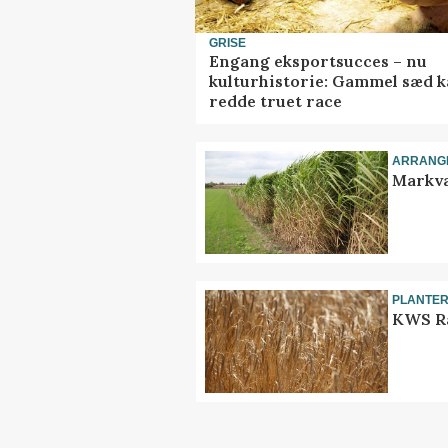
GRISE
Engang eksportsucces – nu
kulturhistorie: Gammel sæd 
redde truet race
ARRANG
Markva
PLANTE
KWS Ra