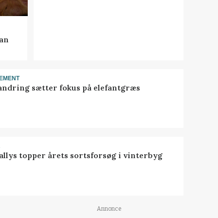
kan
EMENT
ndring sætter fokus på elefantgræs
R
llys topper årets sortsforsøg i vinterbyg
Annonce