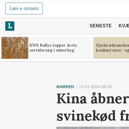
Læs e-avisen
SENESTE
KV
KWS Rallys topper årets
Fjerkræbranchen:
sortsforsøg i vinterbyg
konkurrence- og
MARKED
17-01-2024 04:29
Kina åbner
svinekød f