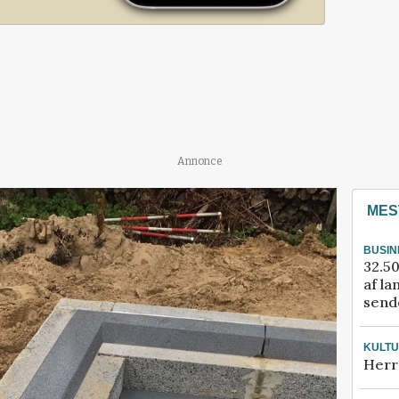
Annonce
MES
BUSIN
32.50
af la
sende
KULT
Herr