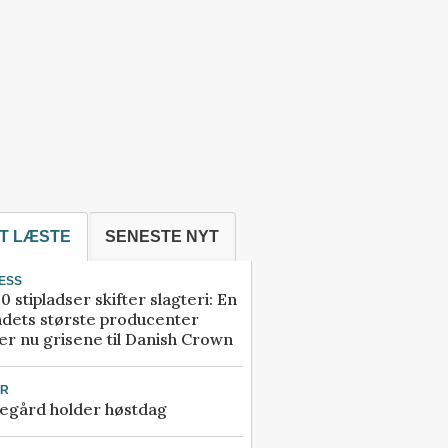
T LÆSTE
SENESTE NYT
ESS
0 stipladser skifter slagteri: En
ndets største producenter
r nu grisene til Danish Crown
UR
egård holder høstdag