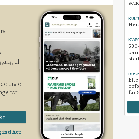
send
na i år har annulleret 504.000 ton hvede
KULT
Her
fra
KVÆ
500-
bar
er
star
gang til
BUSI
Efte
yde dig et
opfo
age for
for 
kr
 ind her