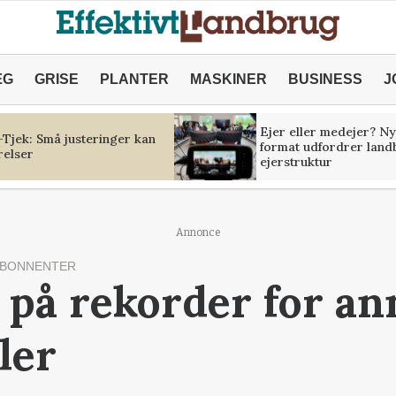
ÆG
GRISE
PLANTER
MASKINER
BUSINESS
J
Ejer eller medejer? Ny
Tjek: Små justeringer kan
format udfordrer land
relser
ejerstruktur
Annonce
ABONNENTER
 på rekorder for an
ler