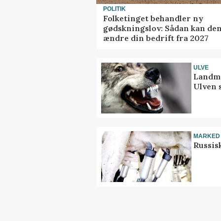
POLITIK
Folketinget behandler ny
gødskningslov: Sådan kan de
ændre din bedrift fra 2027
ULVE
Landma
Ulven 
MARKED
Russis