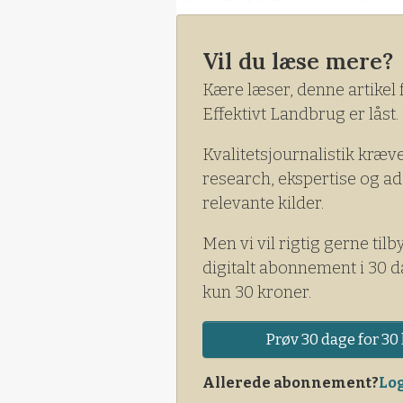
De to rekorder betyder, at Ki
Vil du læse mere?
fra USA.
Kære læser, denne artikel 
Effektivt Landbrug er låst.
Kvalitetsjournalistik kræv
research, ekspertise og ad
relevante kilder.
Men vi vil rigtig gerne tilb
digitalt abonnement i 30 d
kun 30 kroner.
Prøv 30 dage for 30 
Allerede abonnement?
Log