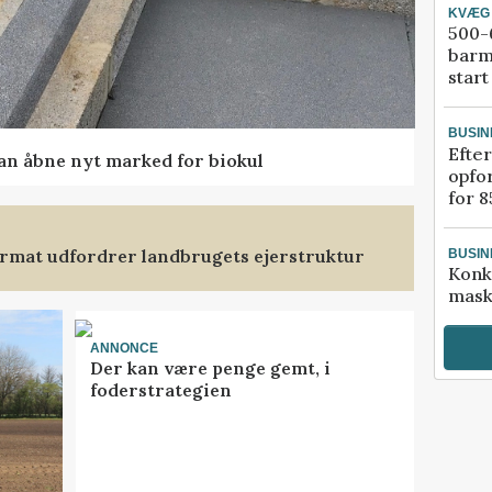
KVÆG
500-6
barm
start
BUSIN
Efter
kan åbne nyt marked for biokul
opfo
for 8
format udfordrer landbrugets ejerstruktur
BUSIN
Konk
mask
ANNONCE
Der kan være penge gemt, i
foderstrategien