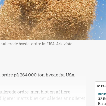
annullerede hvede-ordre fra USA. Arkivfoto
 ordre på 264.000 ton hvede fra USA,
MES
ullerede ordre, men blot en af flere
BUSI
dligere i marts blev der således annulleret
32.5
En a