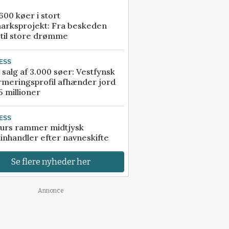
00 køer i stort
arksprojekt: Fra beskeden
 til store drømme
ESS
 salg af 3.000 søer: Vestfynsk
rmeringsprofil afhænder jord
5 millioner
ESS
urs rammer midtjysk
inhandler efter navneskifte
Se flere nyheder her
Annonce