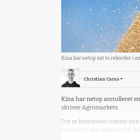
Kina har netop sat to rekorder i 
Christian Carus
Kina har netop annulleret en
skriver Agromarkets.
Det er historiens største ann
rekorder i den seneste tid. Ti
en ordre på 240.000 ton.