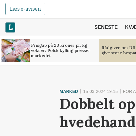
Læs e-avisen
SENESTE
KV
Prisgab på 20 kroner pr. kg
Rådgiver om DB-
vokser: Polsk kylling presser
give store bespa
markedet
MARKED
15-03-2024 19:15
FOR 
Dobbelt op
hvedehand