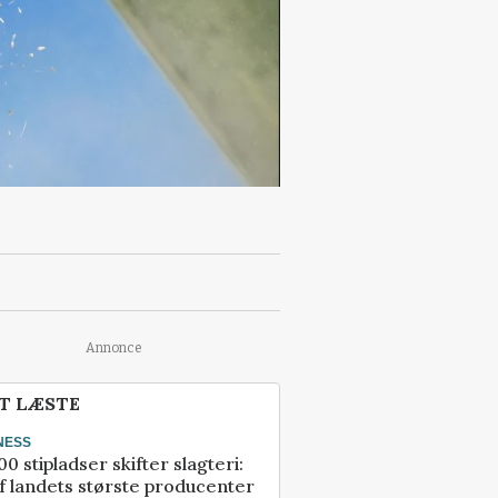
Annonce
T LÆSTE
NESS
00 stipladser skifter slagteri:
f landets største producenter