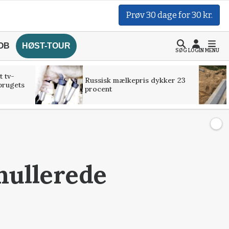
Prøv 30 dage for 30 kr.
OB
HØST-TOUR
SØG
LOGIN
MENU
t tv-
Russisk mælkepris dykker 23
brugets
procent
nullerede