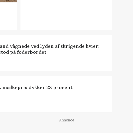
n
nd vågnede ved lyden af skrigende kvier:
stod på foderbordet
k mælkepris dykker 23 procent
Annonce