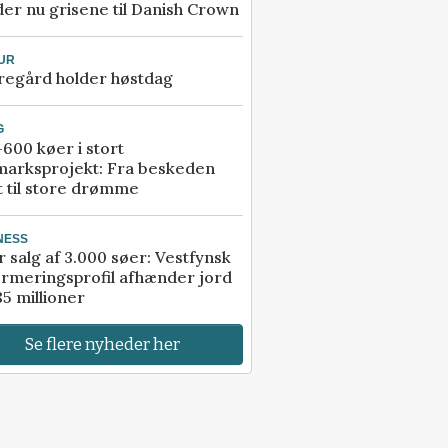
er nu grisene til Danish Crown
UR
regård holder høstdag
G
600 køer i stort
marksprojekt: Fra beskeden
t til store drømme
NESS
r salg af 3.000 søer: Vestfynsk
rmeringsprofil afhænder jord
85 millioner
Se flere nyheder her