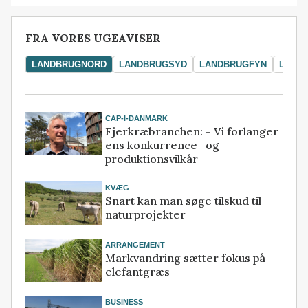
FRA VORES UGEAVISER
LANDBRUGNORD
LANDBRUGSYD
LANDBRUGFYN
LAND
CAP-I-DANMARK
Fjerkræbranchen: - Vi forlanger
ens konkurrence- og
produktionsvilkår
KVÆG
Snart kan man søge tilskud til
naturprojekter
ARRANGEMENT
Markvandring sætter fokus på
elefantgræs
BUSINESS