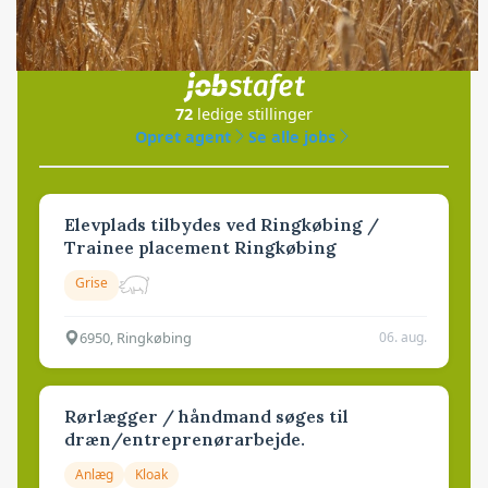
Jobs
i samarbejde med
72
ledige stillinger
Opret agent
Se alle jobs
Elevplads tilbydes ved Ringkøbing /
Trainee placement Ringkøbing
Grise
6950, Ringkøbing
06. aug.
Rørlægger / håndmand søges til
dræn/entreprenørarbejde.
Anlæg
Kloak