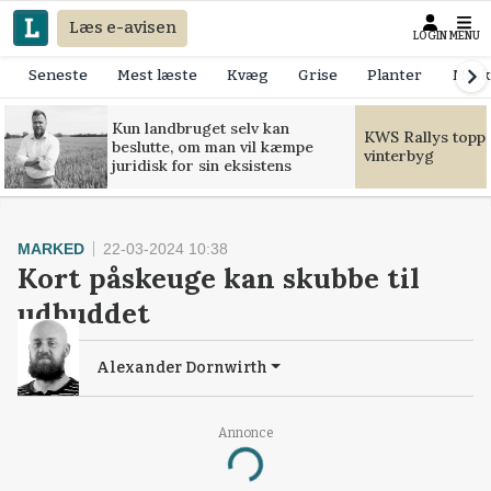
Læs e-avisen
LOGIN
MENU
Seneste
Mest læste
Kvæg
Grise
Planter
Mask
Kun landbruget selv kan
KWS Rallys toppe
beslutte, om man vil kæmpe
vinterbyg
juridisk for sin eksistens
MARKED
22-03-2024 10:38
Kort påskeuge kan skubbe til
udbuddet
Alexander Dornwirth
Annonce
Loading...