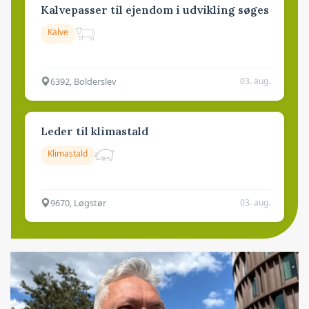
Kalvepasser til ejendom i udvikling søges
Kalve
6392, Bolderslev
03. aug.
Leder til klimastald
Klimastald
9670, Løgstør
03. aug.