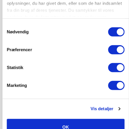
oplysninger, du har givet dem, eller som de har indsamlet
fra din brug af deres tjenester. Du samtykker til vores
cookies, hvis du fortsætter med at anvende vores
hjemmeside.
Samtykkevalg
Nødvendig
Præferencer
Statistik
POLITIK
»Nu stopper I«: Landbrugsdebattør og
Marketing
protestgruppe vil demonstrere mod ny
gødskningslov
Vis detaljer
OK