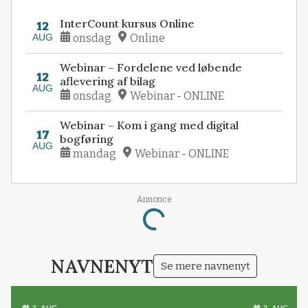
InterCount kursus Online
12
AUG
onsdag
Online
Webinar – Fordelene ved løbende
12
aflevering af bilag
AUG
onsdag
Webinar - ONLINE
Webinar – Kom i gang med digital
17
bogføring
AUG
mandag
Webinar - ONLINE
Annonce
Loading...
NAVNENYT
Se mere navnenyt