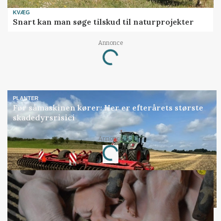
KVÆG
Snart kan man søge tilskud til naturprojekter
Annonce
Loading...
PLANTER
Før såmaskinen kører: Her er efterårets største
skadedyrsrisici
Annonce
Loading...