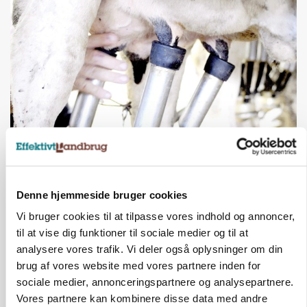
MARKED
Russisk mælkepris dykker 23 procent
Denne hjemmeside bruger cookies
Annonce
Vi bruger cookies til at tilpasse vores indhold og annoncer,
BUSINESS
til at vise dig funktioner til sociale medier og til at
Fra mark til mur: Byggeriet kan åbne nyt
analysere vores trafik. Vi deler også oplysninger om din
marked for biokul
brug af vores website med vores partnere inden for
sociale medier, annonceringspartnere og analysepartnere.
Annonce
Loading...
Vores partnere kan kombinere disse data med andre