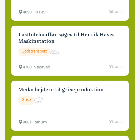
4690, Haslev
06. aug.
Lastbilchauffør søges til Henrik Haves
Maskinstation
Godstransport
4700, Næstved
03. aug.
Medarbejdere til griseproduktion
Grise
9681, Ranum
03. aug.