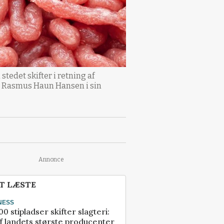
stedet skifter i retning af
er Rasmus Haun Hansen i sin
Annonce
T LÆSTE
NESS
00 stipladser skifter slagteri:
f landets største producenter