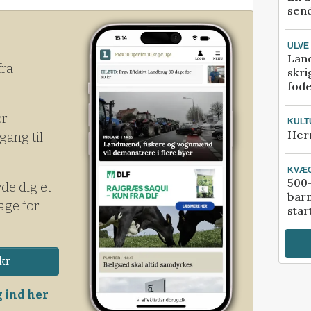
send
ULVE
Lan
fra
skri
fod
er
KULT
Her
gang til
KVÆ
500-
yde dig et
bar
age for
star
kr
 ind her