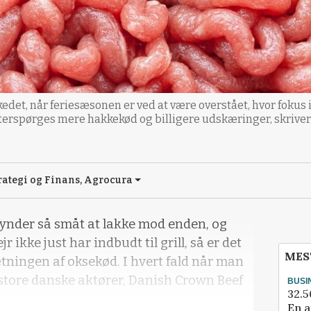
edet, når feriesæsonen er ved at være overstået, hvor fokus i 
efterspørges mere hakkekød og billigere udskæringer, skriv
ategi og Finans, Agrocura
ynder så småt at lakke mod enden, og
ikke just har indbudt til grill, så er det
MES
tningen af oksekød. I hvert fald når man
 store danske aktører, Danish Crown Beef
BUSI
32.5
En a