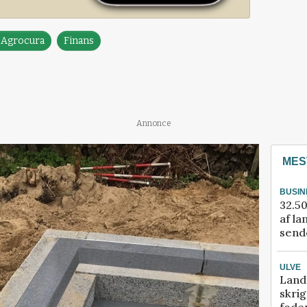
a Agrocura
Finans
Annonce
MES
BUSIN
32.50
af la
sende
ULVE
Land
skrig