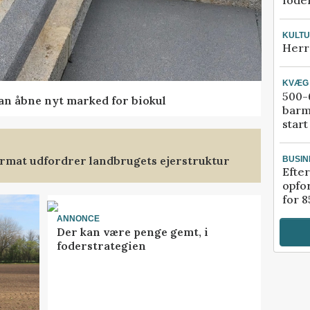
fode
KULT
Herr
KVÆG
500-6
kan åbne nyt marked for biokul
barm
start
format udfordrer landbrugets ejerstruktur
BUSIN
Efter
opfo
for 8
ANNONCE
Der kan være penge gemt, i
foderstrategien