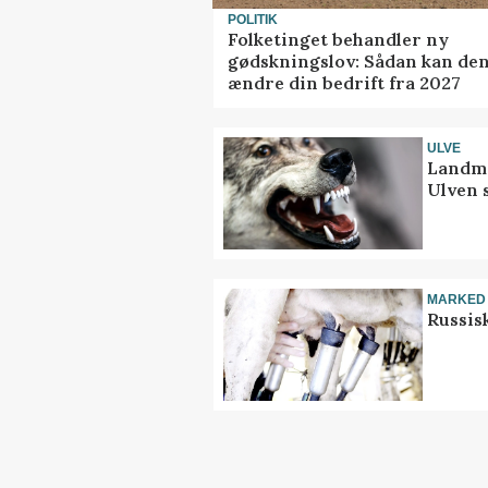
POLITIK
Folketinget behandler ny
gødskningslov: Sådan kan de
ændre din bedrift fra 2027
ULVE
Landma
Ulven 
MARKED
Russis