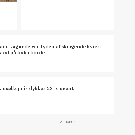
n
nd vågnede ved lyden af skrigende kvier:
stod på foderbordet
k mælkepris dykker 23 procent
Annonce