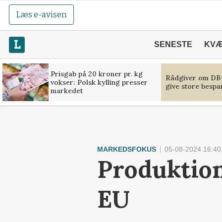
Læs e-avisen
SENESTE
KV
Prisgab på 20 kroner pr. kg
Rådgiver om DB-
vokser: Polsk kylling presser
give store bespa
markedet
MARKEDSFOKUS
05-08-2024 16:40
Produktion
EU