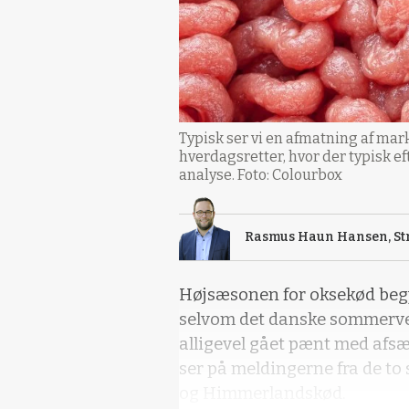
Typisk ser vi en afmatning af mark
hverdagsretter, hvor der typisk 
analyse. Foto: Colourbox
Rasmus Haun Hansen, Str
Højsæsonen for oksekød beg
selvom det danske sommervejr 
alligevel gået pænt med afsæ
ser på meldingerne fra de to
og Himmerlandskød.