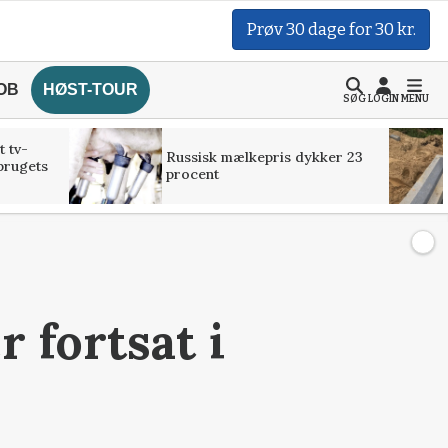
Prøv 30 dage for 30 kr.
OB
HØST-TOUR
SØG
LOGIN
MENU
t tv-
Russisk mælkepris dykker 23
brugets
procent
 fortsat i