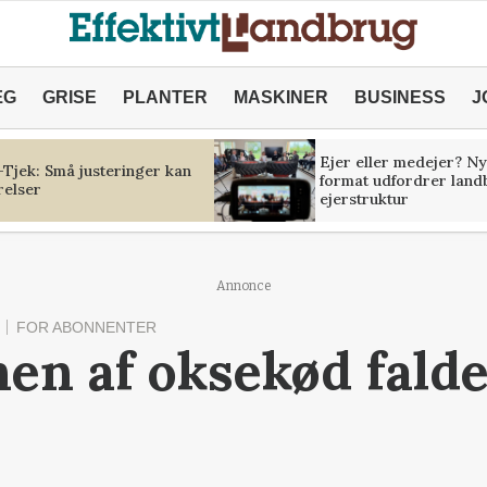
ÆG
GRISE
PLANTER
MASKINER
BUSINESS
J
Ejer eller medejer? Ny
Tjek: Små justeringer kan
format udfordrer land
relser
ejerstruktur
Annonce
FOR ABONNENTER
en af oksekød falder