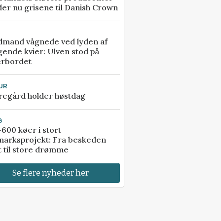
er nu grisene til Danish Crown
dmand vågnede ved lyden af
gende kvier: Ulven stod på
erbordet
UR
regård holder høstdag
G
600 køer i stort
marksprojekt: Fra beskeden
t til store drømme
Se flere nyheder her