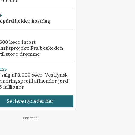
rbordet
UR
egård holder høstdag
00 køer i stort
arksprojekt: Fra beskeden
 til store drømme
ESS
 salg af 3.000 søer: Vestfynsk
rmeringsprofil afhænder jord
5 millioner
Se flere nyheder her
Annonce