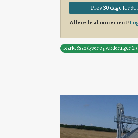
Prøv 30 dage for 30 
Allerede abonnement?
Log
Markedsanalyser og vurderinger fr