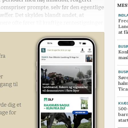
MES
omspriser prompte, selv før den egentlige
æffer. Det skyldes blandt andet, at
INDL
Fred
mere ofte fører til kraftige rentestigninger.
Land
at f
BUSI
Kon
fra
mask
BUSI
er
Sør
halm
gang til
Tic
KVÆ
yde dig et
500-
age for
bar
star