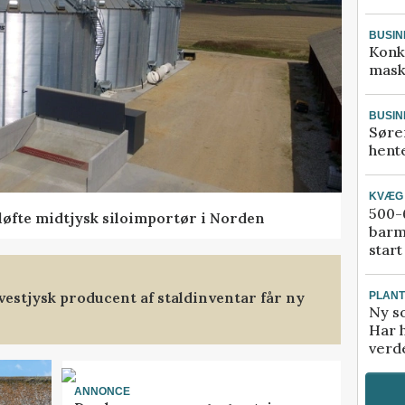
BUSIN
Konk
mask
BUSIN
Søre
hente
KVÆG
500-6
 løfte midtjysk siloimportør i Norden
barm
start
t vestjysk producent af staldinventar får ny
PLAN
Ny so
Har 
verde
ANNONCE