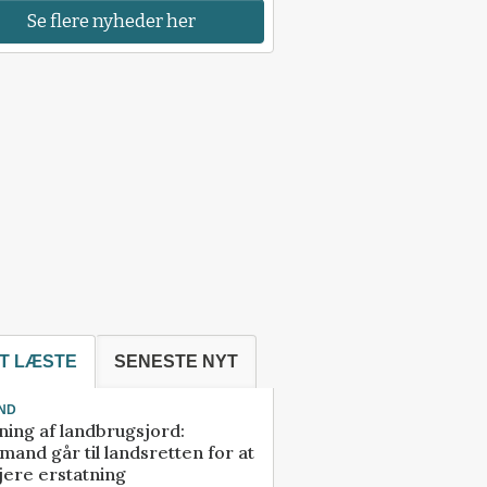
Se flere nyheder her
T LÆSTE
SENESTE NYT
ND
ning af landbrugsjord:
and går til landsretten for at
jere erstatning