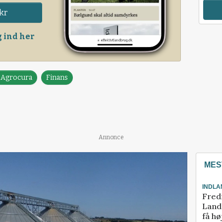
kr
 ind her
a Agrocura
Finans
Annonce
MES
INDLA
Fred
Landm
få hø