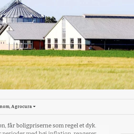
onom, Agrocura
n, får boligpriserne som regel et dyk.
r perioder med høj inflation, reagerer