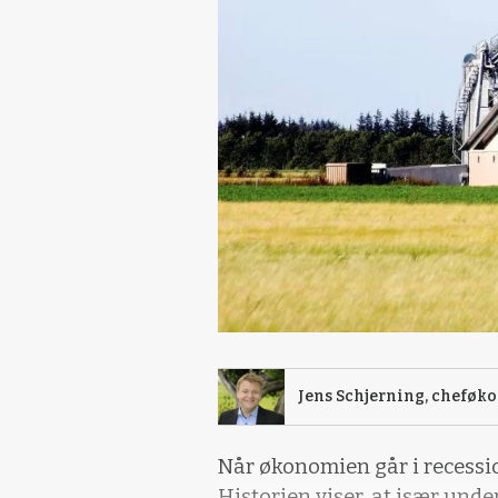
Jens Schjerning, cheføk
Når økonomien går i recessio
Historien viser, at især unde