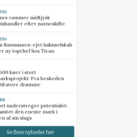
ESS
urs rammer midtjysk
inhandler efter navneskifte
ESS
n Rasmussen-ejet halmselskab
r ny topchef hos Tican
00 køer i stort
arksprojekt: Fra beskeden
 til store drømme
TER
rt understreger potentialet:
høstet den eneste mark i
n af sin slags
Se flere nyheder her