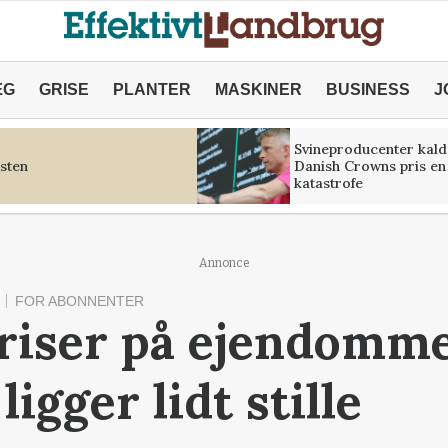
ÆG
GRISE
PLANTER
MASKINER
BUSINESS
J
Svineproducenter kald
sten
Danish Crowns pris en
katastrofe
Annonce
FOR ABONNENTER
priser på ejendomm
ligger lidt stille