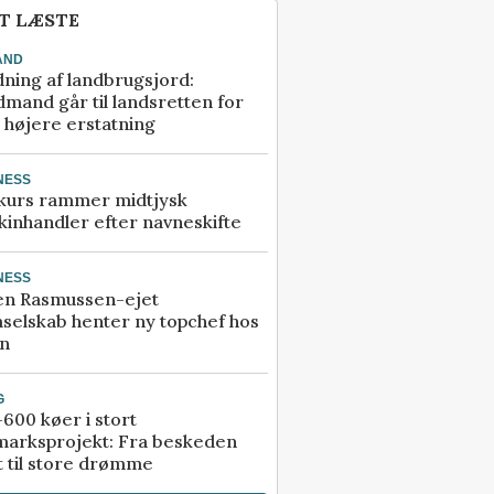
T LÆSTE
AND
ning af landbrugsjord:
mand går til landsretten for
å højere erstatning
NESS
kurs rammer midtjysk
inhandler efter navneskifte
NESS
en Rasmussen-ejet
selskab henter ny topchef hos
an
G
600 køer i stort
marksprojekt: Fra beskeden
t til store drømme