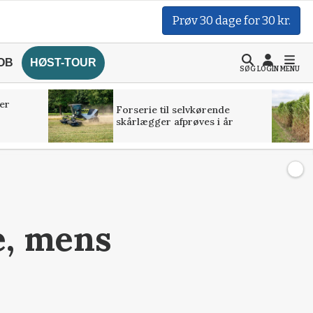
Prøv 30 dage for 30 kr.
OB
HØST-TOUR
SØG
LOGIN
MENU
er
Forserie til selvkørende
skårlægger afprøves i år
e, mens