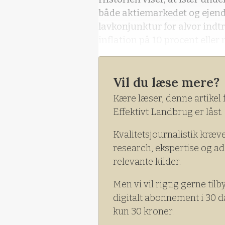
både aktiemarkedet og ejend
lavkonjunktur for alvor indtr
inflation på 10 procent eller 
Vil du læse mere?
Kære læser, denne artikel 
Effektivt Landbrug er låst.
Kvalitetsjournalistik kræv
research, ekspertise og ad
relevante kilder.
Men vi vil rigtig gerne tilb
digitalt abonnement i 30 d
kun 30 kroner.