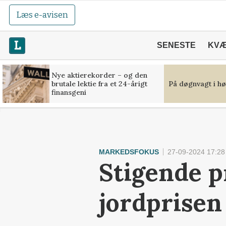
Læs e-avisen
SENESTE
KV
Nye aktierekorder – og den
brutale lektie fra et 24-årigt
På døgnvagt i hø
finansgeni
MARKEDSFOKUS
27-09-2024 17:28
Stigende 
jordprisen 