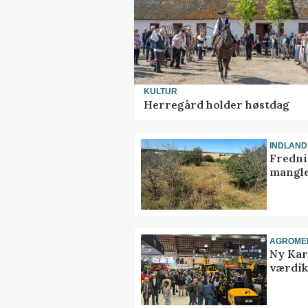
KULTUR
Herregård holder høstdag
INDLAND
Fredni
mangle
AGROME
Ny Kar
værdik