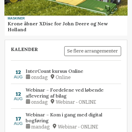
MASKINER
Krone åbner XDisc for John Deere og New
Holland
KALENDER
Se flere arrangementer
InterCount kursus Online
12
AUG
onsdag
Online
Webinar – Fordelene ved løbende
12
aflevering af bilag
AUG
onsdag
Webinar - ONLINE
Webinar – Kom i gang med digital
17
bogføring
AUG
mandag
Webinar - ONLINE