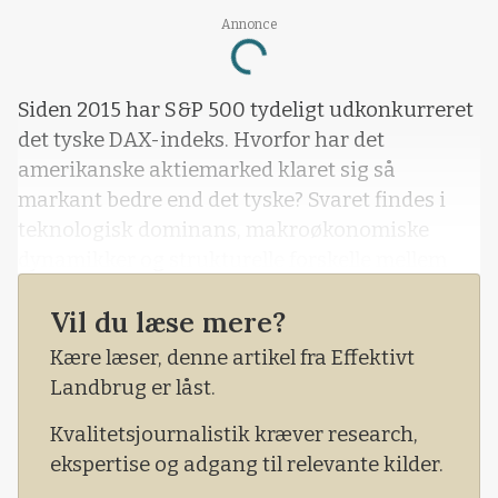
Annonce
Loading...
Siden 2015 har S&P 500 tydeligt udkonkurreret
det tyske DAX-indeks. Hvorfor har det
amerikanske aktiemarked klaret sig så
markant bedre end det tyske? Svaret findes i
teknologisk dominans, makroøkonomiske
dynamikker og strukturelle forskelle mellem
USA og Europa.
Vil du læse mere?
Kære læser, denne artikel fra Effektivt
Landbrug er låst.
Kvalitetsjournalistik kræver research,
ekspertise og adgang til relevante kilder.