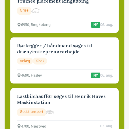
Trainee placement Ringkøbing
Grise
6950, Ringkøbing
06. aug.
NY
Rørlægger / håndmand søges til
dræn/entreprenørarbejde.
Anlæg
Kloak
4690, Haslev
06. aug.
NY
Lastbilchauffør søges til Henrik Haves
Maskinstation
Godstransport
4700, Næstved
03. aug.