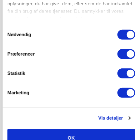
oplysninger, du har givet dem, eller som de har indsamlet
protestgruppe vil demonstrere mod ny
gødskningslov
fra din brug af deres tjenester. Du samtykker til vores
cookies, hvis du fortsætter med at anvende vores
Annonce
hjemmeside.
Samtykkevalg
Nødvendig
KVÆG
Snart kan man søge tilskud til naturprojekter
Præferencer
Annonce
Loading...
Statistik
Marketing
Vis detaljer
OK