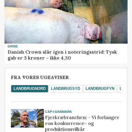
GRISE
Danish Crown slår igen i noteringsstrid: Tysk
gab er 3 kroner – ikke 4,30
FRA VORES UGEAVISER
LANDBRUGNORD
LANDBRUGSYD
LANDBRUGFYN
LAND
CAP-I-DANMARK
Fjerkræbranchen: - Vi forlanger
ens konkurrence- og
produktionsvilkår