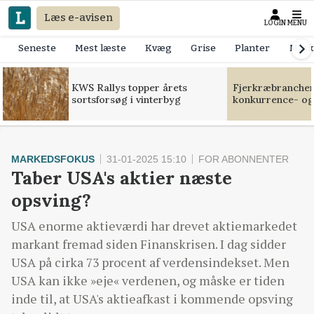
Læs e-avisen
LOGIN
MENU
Seneste
Mest læste
Kvæg
Grise
Planter
Mask
KWS Rallys topper årets
Fjerkræbranchen:
sortsforsøg i vinterbyg
konkurrence- og
MARKEDSFOKUS
31-01-2025 15:10
FOR ABONNENTER
Taber USA's aktier næste
opsving?
USA enorme aktieværdi har drevet aktiemarkedet
markant fremad siden Finanskrisen. I dag sidder
USA på cirka 73 procent af verdensindekset. Men
USA kan ikke »eje« verdenen, og måske er tiden
inde til, at USA's aktieafkast i kommende opsving