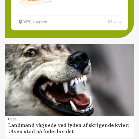
9670, Løgstør
03. aug.
ULVE
Landmand vågnede ved lyden af skrigende kvier:
Ulven stod på foderbordet