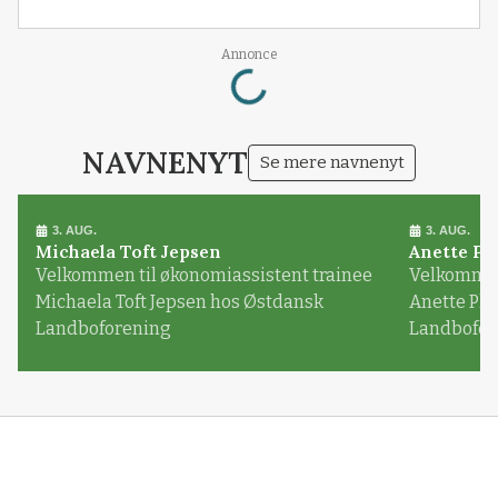
Annonce
Loading...
NAVNENYT
Se mere navnenyt
3. AUG.
3. AUG.
Michaela Toft Jepsen
Anette Pl
Velkommen til økonomiassistent trainee
Velkommen 
Michaela Toft Jepsen hos Østdansk
Anette Pl
Landboforening
Landbofor