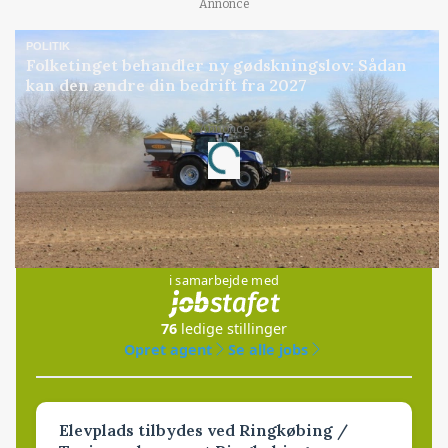
Annonce
POLITIK
Folketinget behandler ny gødskningslov: Sådan
kan den ændre din bedrift fra 2027
Annonce
Loading...
Jobs
i samarbejde med
76
ledige stillinger
Opret agent
Se alle jobs
Elevplads tilbydes ved Ringkøbing /