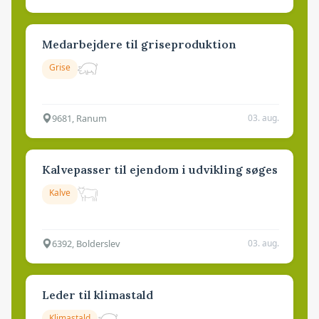
Medarbejdere til griseproduktion
Grise
9681, Ranum
03. aug.
Kalvepasser til ejendom i udvikling søges
Kalve
6392, Bolderslev
03. aug.
Leder til klimastald
Klimastald