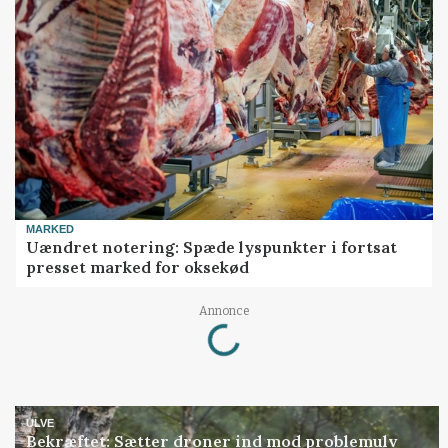
MARKED
Uændret notering: Spæde lyspunkter i fortsat
presset marked for oksekød
Annonce
Loading...
ULVE
Bekræftet: Sætter droner ind mod problemulv