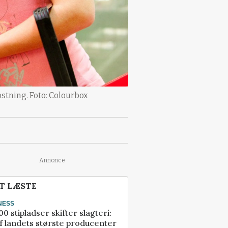
stning. Foto: Colourbox
Annonce
T LÆSTE
NESS
00 stipladser skifter slagteri:
f landets største producenter