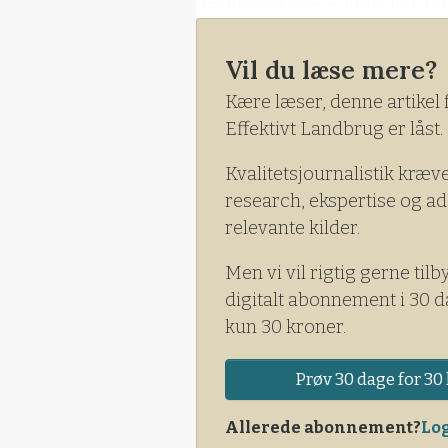
problemet i en nøddeskal: for
partner, og smider produktet i
lavet en sammenligning af k
Vil du læse mere?
fem parametre. Den giver én 
Kære læser, denne artikel 
er det mest direkte udsalg a
Effektivt Landbrug er låst.
for. Antibiotikaforbruget i k
over 150 milligram pr. kilo d
Kvalitetsjournalistik kræv
er fire-fem gange højere. Sa
research, ekspertise og ad
ikke-eksisterende i Kina, hv
relevante kilder.
dem, som EU stiller. Dyrevelf
Men vi vil rigtig gerne tilb
oven i klima- og transportaf
digitalt abonnement i 30 d
frosttransport.
kun 30 kroner.
Prøv 30 dage for 30 
Allerede abonnement?
Log