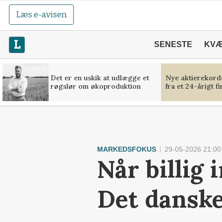
Læs e-avisen
SENESTE
KV
Det er en uskik at udlægge et
Nye aktierekorde
røgslør om økoproduktion
fra et 24-årigt f
MARKEDSFOKUS
29-05-2026 21:00
Når billig 
Det danske