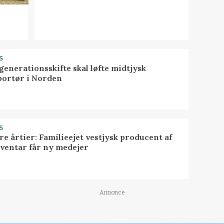
S
generationsskifte skal løfte midtjysk
portør i Norden
S
ire årtier: Familieejet vestjysk producent af
nventar får ny medejer
Annonce