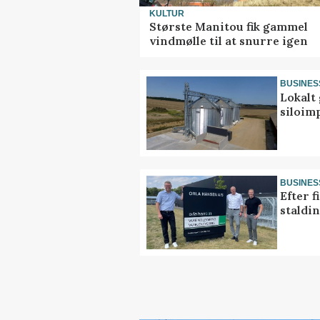
KULTUR
Største Manitou fik gammel
vindmølle til at snurre igen
BUSINES
Lokalt 
siloim
BUSINES
Efter f
staldi