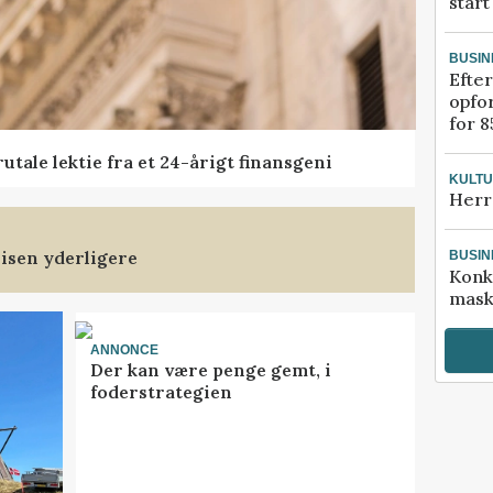
start
BUSIN
Efter
opfo
for 8
tale lektie fra et 24-årigt finansgeni
KULT
Herr
isen yderligere
BUSIN
Konk
mask
ANNONCE
Der kan være penge gemt, i
foderstrategien