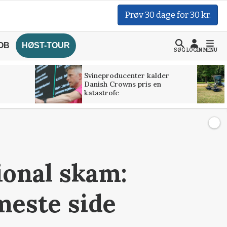
Prøv 30 dage for 30 kr.
OB
HØST-TOUR
SØG
LOGIN
MENU
Svineproducenter kalder
Danish Crowns pris en
katastrofe
tional skam:
meste side