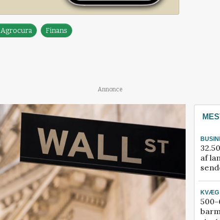
a Agrocura
Finans
Annonce
MES
BUSIN
32.50
af la
sende
KVÆG
500-6
barm