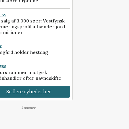
 til store drømme
ESS
 salg af 3.000 søer: Vestfynsk
rmeringsprofil afhænder jord
5 millioner
UR
egård holder høstdag
ESS
urs rammer midtjysk
inhandler efter navneskifte
Se flere nyheder her
Annonce