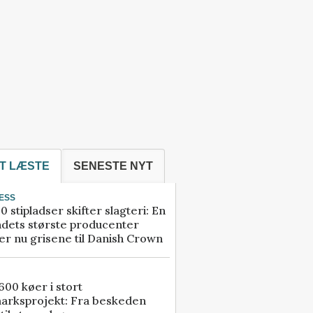
T LÆSTE
SENESTE NYT
ESS
0 stipladser skifter slagteri: En
ndets største producenter
r nu grisene til Danish Crown
00 køer i stort
arksprojekt: Fra beskeden