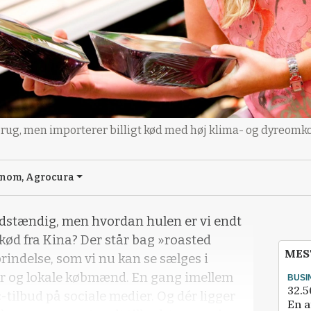
ug, men importerer billigt kød med høj klima- og dyreomko
onom, Agrocura
ldstændig, men hvordan hulen er vi endt
kød fra Kina? Der står bag »roasted
MES
prindelse, som vi nu kan se sælges i
 og lokale købmænd. En gang imellem
BUSI
32.5
-tilbud på sociale medier. Og dér ligger
En a