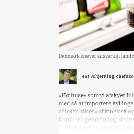
Danmark kræver ansvarligt landbr
Jens Schjerning, cheføk
»Højhuse« som vi afskyer fu
med så at importere kyllinge
chicken slices« af kinesisk o
Danmark gennem importører
dukker det op som et »ja tak«