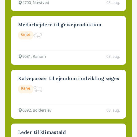
4700, Næstved
03. aug.
Medarbejdere til griseproduktion
Grise
9681, Ranum
03. aug.
Kalvepasser til ejendom i udvikling søges
Kalve
6392, Bolderslev
03. aug.
Leder til klimastald