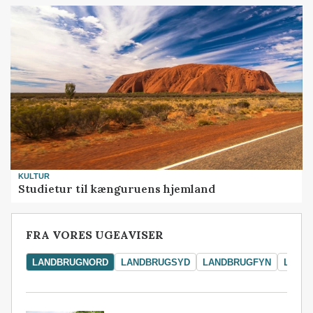
KULTUR
Studietur til kænguruens hjemland
FRA VORES UGEAVISER
LANDBRUGNORD
LANDBRUGSYD
LANDBRUGFYN
LAND