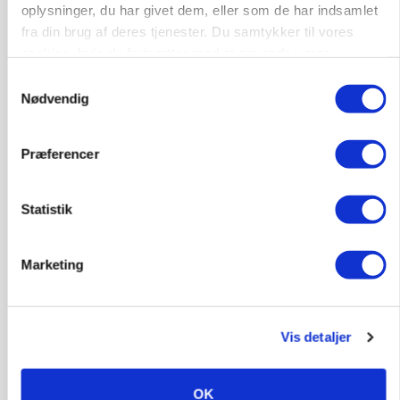
oplysninger, du har givet dem, eller som de har indsamlet
MARKED
Grisenoteringen står stille
fra din brug af deres tjenester. Du samtykker til vores
cookies, hvis du fortsætter med at anvende vores
Annonce
hjemmeside.
Samtykkevalg
Nødvendig
MASKINER
Krone åbner XDisc for John Deere og New
Holland
Præferencer
Annonce
Loading...
Statistik
Marketing
Vis detaljer
OK