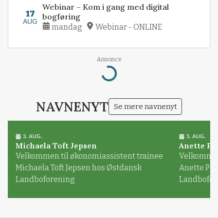
Webinar – Kom i gang med digital
17
bogføring
AUG
mandag
Webinar - ONLINE
Annonce
Loading...
NAVNENYT
Se mere navnenyt
3. AUG.
3. AUG.
Michaela Toft Jepsen
Anette Pl
Velkommen til økonomiassistent trainee
Velkommen 
Michaela Toft Jepsen hos Østdansk
Anette Pl
Landboforening
Landbofor