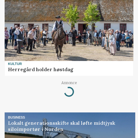
KULTUR
Herregård holder høstdag
Annonce
Loading...
BUSINESS
Lokalt generationsskifte skal løfte midtjysk
siloimportør i Norden