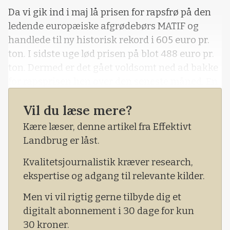
Da vi gik ind i maj lå prisen for rapsfrø på den
ledende europæiske afgrødebørs MATIF og
handlede til ny historisk rekord i 605 euro pr.
ton. I sidste uge lød prisen på blot 488 euro pr.
ton. Dermed er det gået voldsomt ned ad bakke
for rapsprisen hen over den seneste måned. En
af forklaringerne skal vi blandt andet finde i et
Vil du læse mere?
positionsskifte fra maj terminen til september
terminen. Det vil sige et skifte i den først
Kære læser, denne artikel fra Effektivt
handlede
Landbrug er låst.
Kvalitetsjournalistik kræver research,
ekspertise og adgang til relevante kilder.
Men vi vil rigtig gerne tilbyde dig et
digitalt abonnement i 30 dage for kun
30 kroner.