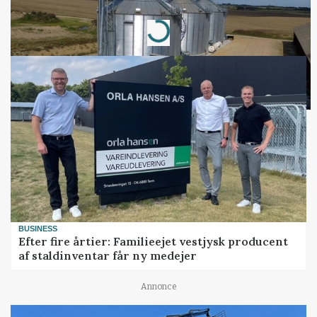
Annonce
Loading...
BUSINESS
Efter fire årtier: Familieejet vestjysk producent
af staldinventar får ny medejer
Annonce