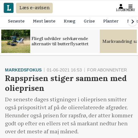
Læs e-avisen
LOGIN
MENU
Seneste
Mest læste
Kvæg
Grise
Planter
Mask
Fliegl udvikler selvkørende
Markvandring sæt
alternativ til butterflysættet
MARKEDSFOKUS
01-06-2021 16:53
FOR ABONNENTER
Rapsprisen stiger sammen med
olieprisen
De seneste dages stigninger i olieprisen smitter
også prispositivt af på de olierelaterede afgrøder.
Herunder også prisen for rapsfrø, der atter kommer
godt op efter en ellers ret så markant nedtur hen
over det meste af maj måned.