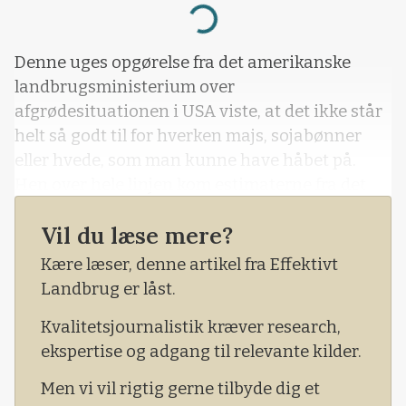
Loading...
Denne uges opgørelse fra det amerikanske
landbrugsministerium over
afgrødesituationen i USA viste, at det ikke står
helt så godt til for hverken majs, sojabønner
eller hvede, som man kunne have håbet på.
Hen over hele linjen kom estimaterne fra det
amerikanske landbrugsministerium over
Vil du læse mere?
kvalitet og høstfremgang ind langt under
markedets forventninger. Det er dermed første
Kære læser, denne artikel fra Effektivt
gang siden maj, at vi nu får lidt informationer
Landbrug er låst.
fra det ameri
Kvalitetsjournalistik kræver research,
ekspertise og adgang til relevante kilder.
Men vi vil rigtig gerne tilbyde dig et