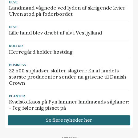
ULVE
Landmand vågnede ved lyden af skrigende kvier:
Ulven stod på foderbordet
ULVE
Lille hund blev dræbt af ulv i Vestjylland
KULTUR
Herregård holder høstdag
BUSINESS
32.500 stipladser skifter slagteri: En af landets
største producenter sender nu grisene til Danish
Crown
PLANTER
Kvælstofkaos på Fyn lammer landmænds såplaner:
- Jeg føler mig pisset på
Se flere nyheder her