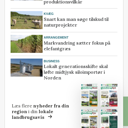
produktionsvilkår
KVÆG
Snart kan man søge tilskud til
naturprojekter
ARRANGEMENT
Markvandring sætter fokus på
elefantgræs
BUSINESS
Lokalt generationsskifte skal
løfte midtjysk siloimportør i
Norden
Læs flere
nyheder fra din
region
i din
lokale
landbrugsavis