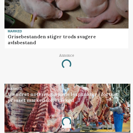
MARKED
Grisebestanden stiger trods svagere
avlsbestand
Annonce
Loading...
MARKED
Uændret notering: Spæde lyspunkter i fortsat
presset marked for oksekød
Annonce
Loading...