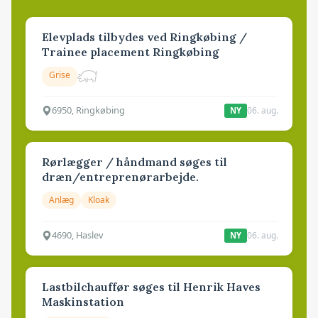
Elevplads tilbydes ved Ringkøbing /
Trainee placement Ringkøbing
Grise
6950, Ringkøbing
06. aug.
NY
Rørlægger / håndmand søges til
dræn/entreprenørarbejde.
Anlæg
Kloak
4690, Haslev
06. aug.
NY
Lastbilchauffør søges til Henrik Haves
Maskinstation