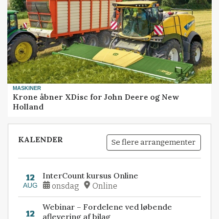
MASKINER
Krone åbner XDisc for John Deere og New
Holland
KALENDER
Se flere arrangementer
InterCount kursus Online
12
AUG
onsdag
Online
Webinar – Fordelene ved løbende
12
aflevering af bilag