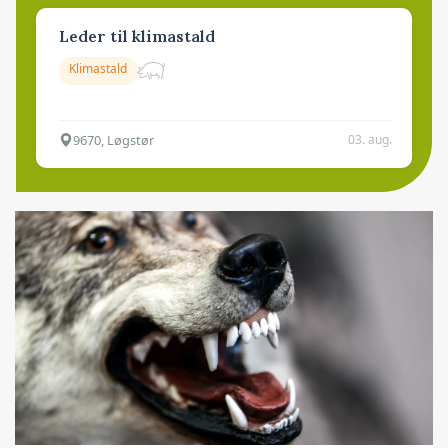
Leder til klimastald
Klimastald
9670, Løgstør
03. aug.