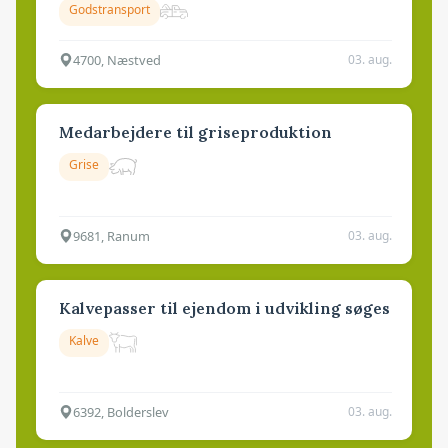
Godstransport
4700, Næstved
03. aug.
Medarbejdere til griseproduktion
Grise
9681, Ranum
03. aug.
Kalvepasser til ejendom i udvikling søges
Kalve
6392, Bolderslev
03. aug.