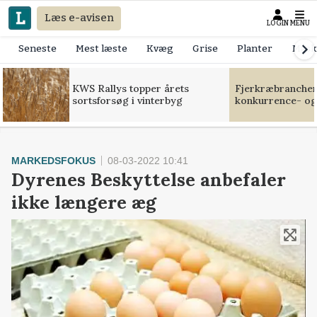
Læs e-avisen
LOGIN
MENU
Seneste
Mest læste
Kvæg
Grise
Planter
Mask
KWS Rallys topper årets
Fjerkræbranchen:
sortsforsøg i vinterbyg
konkurrence- og
MARKEDSFOKUS
08-03-2022 10:41
Dyrenes Beskyttelse anbefaler
ikke længere æg