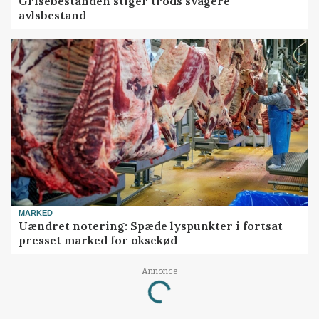
Grisebestanden stiger trods svagere
avlsbestand
MARKED
Uændret notering: Spæde lyspunkter i fortsat
presset marked for oksekød
Annonce
Loading...