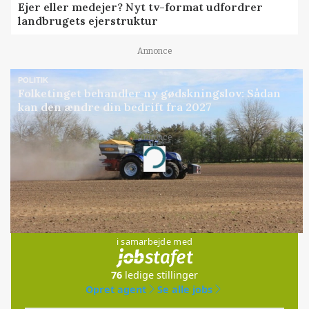
Ejer eller medejer? Nyt tv-format udfordrer
landbrugets ejerstruktur
Annonce
POLITIK
Folketinget behandler ny gødskningslov: Sådan
kan den ændre din bedrift fra 2027
Annonce
Loading...
Jobs
i samarbejde med
76
ledige stillinger
Opret agent
Se alle jobs