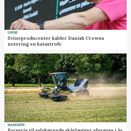
GRISE
Svineproducenter kalder Danish Crowns
notering en katastrofe
MASKINER
Forserie til selvkørende skårlægger afprøves i år