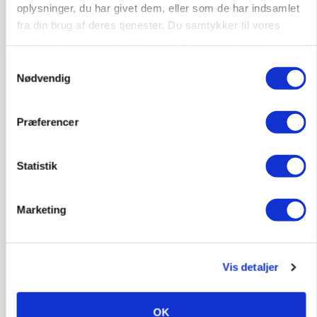
oplysninger, du har givet dem, eller som de har indsamlet
fra din brug af deres tjenester. Du samtykker til vores
POLITIK
cookies, hvis du fortsætter med at anvende vores
»Nu stopper I«: Landbrugsdebattør og
hjemmeside.
protestgruppe vil demonstrere mod ny
Samtykkevalg
gødskningslov
Nødvendig
Annonce
Præferencer
KVÆG
Snart kan man søge tilskud til naturprojekter
Statistik
Annonce
Loading...
Marketing
Vis detaljer
OK