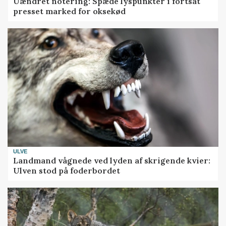
Uændret notering: Spæde lyspunkter i fortsat
presset marked for oksekød
ULVE
Landmand vågnede ved lyden af skrigende kvier:
Ulven stod på foderbordet