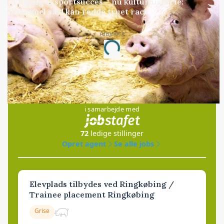
Engang eksportsucces – nu kulturhistorie:
Gammel sæd kan redde truet race
Annonce
Loading...
Jobs
i samarbejde med
72
ledige stillinger
Opret agent
Se alle jobs
Elevplads tilbydes ved Ringkøbing /
Trainee placement Ringkøbing
Grise