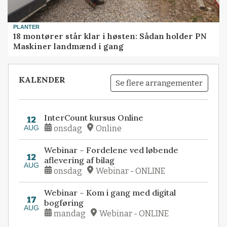
PLANTER
18 montører står klar i høsten: Sådan holder PN
Maskiner landmænd i gang
KALENDER
Se flere arrangementer
InterCount kursus Online
12
AUG
onsdag
Online
Webinar – Fordelene ved løbende
12
aflevering af bilag
AUG
onsdag
Webinar - ONLINE
Webinar – Kom i gang med digital
17
bogføring
AUG
mandag
Webinar - ONLINE