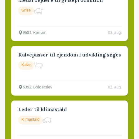
Medarbejdere til griseproduktion
Grise
9681, Ranum
03. aug.
Kalvepasser til ejendom i udvikling søges
Kalve
6392, Bolderslev
03. aug.
Leder til klimastald
Klimastald