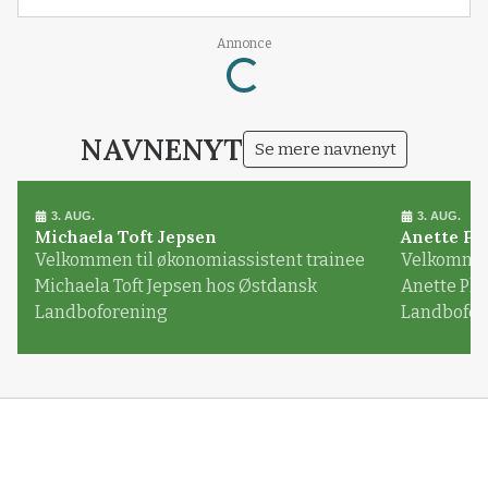
Annonce
Loading...
NAVNENYT
Se mere navnenyt
3. AUG.
3. AUG.
Michaela Toft Jepsen
Anette Pl
Velkommen til økonomiassistent trainee
Velkommen 
Michaela Toft Jepsen hos Østdansk
Anette Pl
Landboforening
Landbofor