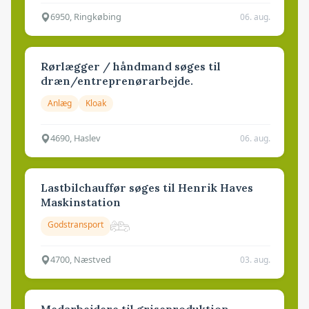
6950, Ringkøbing
06. aug.
Rørlægger / håndmand søges til
dræn/entreprenørarbejde.
Anlæg
Kloak
4690, Haslev
06. aug.
Lastbilchauffør søges til Henrik Haves
Maskinstation
Godstransport
4700, Næstved
03. aug.