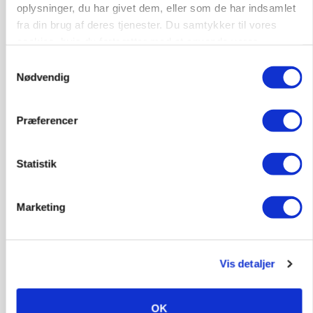
oplysninger, du har givet dem, eller som de har indsamlet
MARKED
fra din brug af deres tjenester. Du samtykker til vores
Russisk mælkepris dykker 23 procent
cookies, hvis du fortsætter med at anvende vores
hjemmeside.
Annonce
Samtykkevalg
Loading...
Nødvendig
Præferencer
Statistik
Marketing
Vis detaljer
BUSINESS
Fra mark til mur: Byggeriet kan åbne nyt
marked for biokul
OK