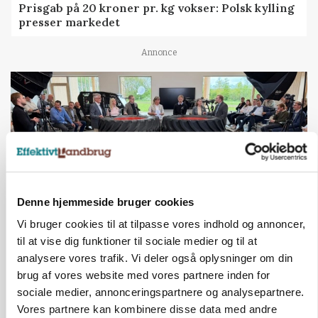
Prisgab på 20 kroner pr. kg vokser: Polsk kylling
presser markedet
Annonce
Denne hjemmeside bruger cookies
Vi bruger cookies til at tilpasse vores indhold og annoncer,
til at vise dig funktioner til sociale medier og til at
BUSINESS
Ejer eller medejer? Nyt tv-format udfordrer
analysere vores trafik. Vi deler også oplysninger om din
landbrugets ejerstruktur
brug af vores website med vores partnere inden for
sociale medier, annonceringspartnere og analysepartnere.
Annonce
Vores partnere kan kombinere disse data med andre