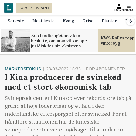
Læs e-avisen
LOGIN
MENU
Seneste
Mest læste
Kvæg
Grise
Planter
Mask
Kun landbruget selv kan
KWS Rallys toppe
beslutte, om man vil kæmpe
vinterbyg
juridisk for sin eksistens
MARKEDSFOKUS
28-03-2022 16:33
FOR ABONNENTER
I Kina producerer de svinekød
med et stort økonomisk tab
Svineproducenter i Kina oplever rekordstore tab på
grund at høje foderpriser og et fald i den
indenlandske efterspørgsel efter svinekød. For at
håndtere situationen har de kinesiske
svineproducenter været nødsaget til at reducere i