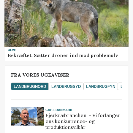
ULVE
Bekræftet: Sætter droner ind mod problemulv
FRA VORES UGEAVISER
LANDBRUGNORD
LANDBRUGSYD
LANDBRUGFYN
LAND
CAP-I-DANMARK
Fjerkræbranchen: - Vi forlanger
ens konkurrence- og
produktionsvilkår