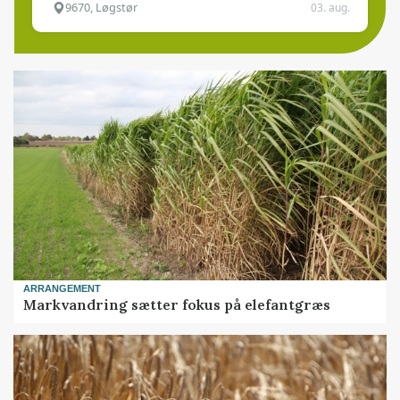
9670, Løgstør
03. aug.
ARRANGEMENT
Markvandring sætter fokus på elefantgræs